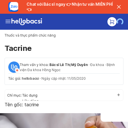
Chat với Bác sĩ ngay 👉 Nhận tư vấn MIỄN PHÍ
👈
Thuốc và thực phẩm chức năng
Tacrine
Tham vấn y khoa:
Bác sĩ Lê Thị Mỹ Duyên
·
Đa khoa
·
Bệnh
viện Đa khoa Hồng Ngọc
Tác giả:
hellobacsi
·
Ngày cập nhật: 11/05/2020
Chỉ mục:
Tác dụng
Liều dùng
Tên gốc: tacrine
Cách dùng
Tác dụng phụ
Thận trọng/Cảnh báo
Tương tác thuốc