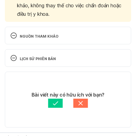
khảo, không thay thế cho việc chẩn đoán hoặc
điều trị y khoa.
NGUỒN THAM KHẢO
Tacrine. 
http://www.mims.com/vietnam/home/gatewaysubs
LỊCH SỬ PHIÊN BẢN
cription/?generic=tacrine. Ngày truy cập 4/5/2017
Phiên bản hiện tại
Tacrine. https://www.drugs.com/cdi/tacrine.html. 
Ngày truy cập 4/5/2017
11/05/2020
Tác giả: 
hellobacsi
Bài viết này có hữu ích với bạn?
Tham vấn y khoa: 
Bác sĩ Lê Thị Mỹ Duyên
Cập nhật bởi: 
Tố Quyên