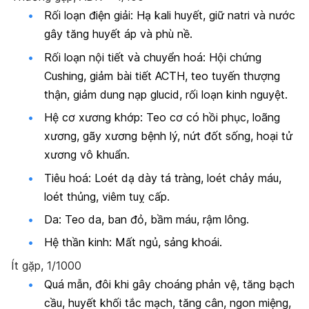
Rối loạn điện giải: Hạ kali huyết, giữ natri và nước
gây tăng huyết áp và phù nề.
Rối loạn nội tiết và chuyển hoá: Hội chứng
Cushing, giảm bài tiết ACTH, teo tuyến thượng
thận, giảm dung nạp glucid, rối loạn kinh nguyệt.
Hệ cơ xương khớp: Teo cơ có hồi phục, loãng
xương, gãy xương bệnh lý, nứt đốt sống, hoại tử
xương vô khuẩn.
Tiêu hoá: Loét dạ dày tá tràng, loét chảy máu,
loét thủng, viêm tuỵ cấp.
Da: Teo da, ban đỏ, bầm máu, rậm lông.
Hệ thần kinh: Mất ngủ, sảng khoái.
Ít gặp, 1/1000
Quá mẫn, đôi khi gây choáng phản vệ, tăng bạch
cầu, huyết khối tắc mạch, tăng cân, ngon miệng,