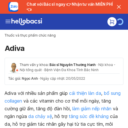
Chat với Bác sĩ ngay 👉 Nhận tư vấn MIỄN PHÍ
👈
Thuốc và thực phẩm chức năng
Adiva
Tham vấn y khoa:
Bác sĩ Nguyễn Thường Hanh
·
Nội khoa -
Nội tổng quát
·
Bệnh Viện Đa Khoa Tỉnh Bắc Ninh
Tác giả:
Ngọc Anh
·
Ngày cập nhật: 20/05/2022
Adiva với nhiều sản phẩm giúp
cải thiện làn da
,
bổ sung
collagen
và các vitamin cho cơ thể mỗi ngày, tăng
cường giữ ẩm, tăng độ đàn hồi,
làm giảm nếp nhăn
và
ngăn ngừa
da chảy xệ
, hỗ trợ
tăng sức đề kháng
của
da, hỗ trợ giảm tác nhân gây hại từ tia cực tím, môi