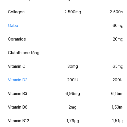
Collagen
2.500mg
2.500mg
Gaba
60mg
Ceramide
20mg
Glutathione tổng
Vitamin C
30mg
65mg
Vitamin D3
200IU
200IU
Vitamin B3
6,96mg
6,15mg
Vitamin B6
2mg
1,53mg
Vitamin B12
1,79µg
1,51µg