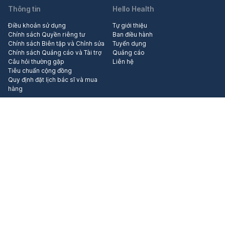
Thông tin
Hello Health
Điều khoản sử dụng
Tự giới thiệu
Chính sách Quyền riêng tư
Ban điều hành
Chính sách Biên tập và Chỉnh sửa
Tuyển dụng
Chính sách Quảng cáo và Tài trợ
Quảng cáo
Câu hỏi thường gặp
Liên hệ
Tiêu chuẩn cộng đồng
Quy định đặt lịch bác sĩ và mua
hàng
Khám phá những trang khác thuộc tập đoàn Hello Health Group
© 2026 Bản quyền các bài viết thuộc tập đoàn Hello Health Group. Các
bài viết của Hello Bacsi chỉ có tính chất tham khảo, không thay thế cho
việc chẩn đoán hoặc điều trị y khoa.
Giấy xác nhận cung cấp dịch vụ mạng xã hội trực tuyến số 529/GP-