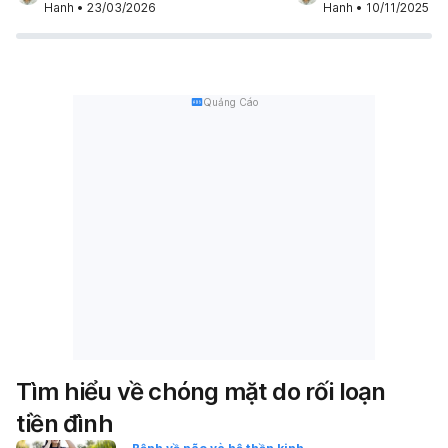
Hanh
•
23/03/2026
Hanh
•
10/11/2025
thường. Tình trạng chóng mặt khiến bạn không
những gì bạn đang trải qua
thể lái xe hay tập trung làm […]
chung" với rối loạn tiền đìn
Quảng Cáo
Tìm hiểu về chóng mặt do rối loạn
tiền đình