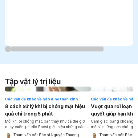
Tập vật lý trị liệu
Các vấn đề khác về não & hệ thần kinh
Các vấn đề khác về não 
8 cách xử lý khi bị chóng mặt hiệu
Vượt qua rối loạn tiề
quả chỉ trong 5 phút
quyết giúp bạn khô
vật” vì chóng mặt
Mỗi khi bị chóng mặt, bạn thấy như cả thế giới
Cảm giác loạng choạng, m
quay cuồng. Hello Bacsi giới thiệu những cách
mỏi vì những cơn chóng mặt
xử lý khi bị chóng mặt nhanh nhất, tốn không
tái lại… là điều mà người mắ
Tham vấn bởi: 
Bác sĩ Nguyễn Thường 
Tham vấn bởi: 
Bác sĩ
quá 5 phút để bạn kịp trở lại với nhịp sống bình
thường xuyên đối diện [1].