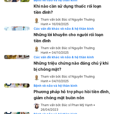
Bệnh về não và hệ thần kinh
Khi nào cần sử dụng thuốc rối loạn
tiền đình?
Tham vấn bởi: 
Bác sĩ Nguyễn Thường 
Hanh
•
16/09/2025
Các vấn đề khác về não & hệ thần kinh
Những lời khuyên cho người rối loạn
tiền đình
Tham vấn bởi: 
Bác sĩ Nguyễn Thường 
Hanh
•
04/10/2025
Các vấn đề khác về não & hệ thần kinh
Những triệu chứng nào đáng chú ý khi
bị chóng mặt?
Tham vấn bởi: 
Bác sĩ Nguyễn Thường 
Hanh
•
04/10/2025
Bệnh về não và hệ thần kinh
Phương pháp hỗ trợ phục hồi tiền đình,
giảm chóng mặt buồn nôn
Tham vấn bởi: 
Bác sĩ Phan Mỹ Hạnh
•
26/04/2023