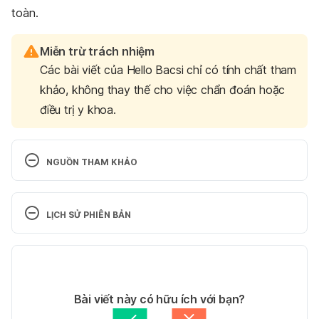
toàn.
Miễn trừ trách nhiệm
Các bài viết của Hello Bacsi chỉ có tính chất tham
khảo, không thay thế cho việc chẩn đoán hoặc
điều trị y khoa.
NGUỒN THAM KHẢO
Loratadine. 
http://reference.medscape.com/drug/claritin-
LỊCH SỬ PHIÊN BẢN
reditabs-loratadine-343397. Ngày truy cập 
29/10/2016
Phiên bản hiện tại
Claritin. 
10/03/2022
https://online.epocrates.com/drugs/otcs/50406/Cl
Tác giả: 
Thương Trần
Bài viết này có hữu ích với bạn?
aritin/Manufacturer-Pricing. Ngày truy cập 
Tham vấn y khoa: 
Bác sĩ Lê Thị Mỹ Duyên