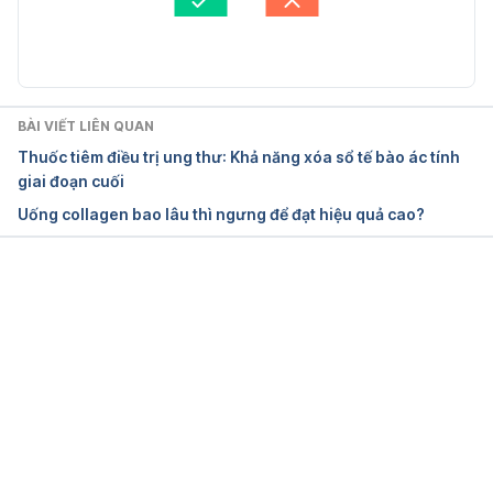
29/10/2016
Cập nhật bởi: 
thuphuong.nguyen
Loratadine. http://www.webmd.com/drugs/2/drug-
73-204/loratadine-oral/loratadine—oral/details
. 
Ngày truy cập 29/10/2016
BÀI VIẾT LIÊN QUAN
Thuốc tiêm điều trị ung thư: Khả năng xóa sổ tế bào ác tính
giai đoạn cuối
Uống collagen bao lâu thì ngưng để đạt hiệu quả cao?
Đang tải....