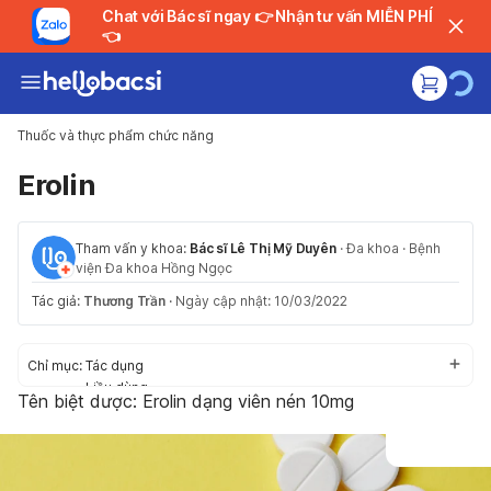
Chat với Bác sĩ ngay 👉 Nhận tư vấn MIỄN PHÍ
👈
Thuốc và thực phẩm chức năng
Erolin
Tham vấn y khoa:
Bác sĩ Lê Thị Mỹ Duyên
·
Đa khoa
·
Bệnh
viện Đa khoa Hồng Ngọc
Tác giả:
Thương Trần
·
Ngày cập nhật: 10/03/2022
Chỉ mục:
Tác dụng
Liều dùng
Tên biệt dược: Erolin dạng viên nén 10mg
Cách dùng
Tác dụng phụ
Thận trọng/Cảnh báo
Tương tác thuốc