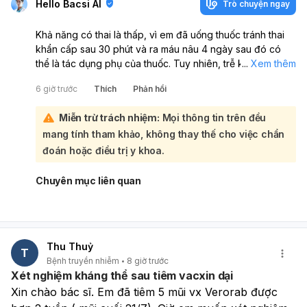
Hello Bacsi AI
Trò chuyện ngay
Khả năng có thai là thấp, vì em đã uống thuốc tránh thai
khẩn cấp sau 30 phút và ra máu nâu 4 ngày sau đó có
thể là tác dụng phụ của thuốc. Tuy nhiên, trễ kinh 10 ngày
...
Xem thêm
thì vẫn chưa thể khẳng định chắc chắn chỉ dựa vào triệu
6 giờ trước
Thích
Phản hồi
chứng. Em nên thử thai ngay bằng que thử nước tiểu hoặc
xét nghiệm beta-hCG máu để kiểm tra chính xác. Nếu kết
Miễn trừ trách nhiệm:
Mọi thông tin trên đều
quả âm tính mà vẫn chưa có kinh sau vài ngày, hoặc có
mang tính tham khảo, không thay thế cho việc chẩn
đau bụng, ra máu bất thường, chóng mặt thì nên đi khám
Sản phụ khoa sớm. Thuốc tránh thai khẩn cấp có thể làm
đoán hoặc điều trị y khoa.
rối loạn kinh nguyệt, nên trễ kinh sau dùng thuốc là khá
thường gặp.
Chuyên mục liên quan
Thu Thuỷ
T
Bệnh truyền nhiễm
8 giờ trước
Xét nghiệm kháng thể sau tiêm vacxin dại
Xin chào bác sĩ. Em đã tiêm 5 mũi vx Verorab được 