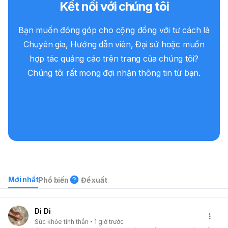
Kết nối với chúng tôi
Bạn muốn đóng góp cho cộng đồng với tư cách là
Chuyên gia, Hướng dẫn viên, Đại sứ hoặc muốn
hợp tác quảng cáo trên trang của chúng tôi?
Chúng tôi rất mong đợi nhận thông tin từ bạn.
Liên hệ
Mới nhất
Phổ biến
Đề xuất
Di Di
Sức khỏe tinh thần
1 giờ trước