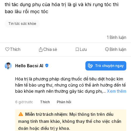
thì tác dụng phụ của hóa trị là gì và khi rụng tóc thì 
bao lâu rồi mọc tóc
Tin tức sức khỏe
1
Bình luận
Thích
Chia sẻ
Lưu
Bình luận
Hello Bacsi AI
Trò chuyện ngay
Hóa trị là phương pháp dùng thuốc để tiêu diệt hoặc kìm
hãm tế bào ung thư, nhưng cũng có thể ảnh hưởng đến tế
bào khỏe mạnh nên thường gây tác dụng phụ. Tác dụng
...
Xem thêm
phụ hay gặp gồm buồn nôn, thay đổi vị giác, mệt mỏi/kiệt
6 giờ trước
Thích
Phản hồi
sức, tiêu chảy, loét miệng, thay đổi tính nết, nhạy cảm với
ánh sáng và rụng tóc. Rụng tóc thường bắt đầu từ tuần
Miễn trừ trách nhiệm:
Mọi thông tin trên đều
thứ 2–3 sau đợt hóa trị đầu tiên, có thể xảy ra từ từ hoặc
mang tính tham khảo, không thay thế cho việc chẩn
đột ngột. Tóc thường mọc lại sau khoảng 3–6 tháng sau
khi kết thúc điều trị, nhưng màu sắc và kết cấu tóc có thể
đoán hoặc điều trị y khoa.