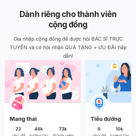
Dành riêng cho thành viên
cộng đồng
Gia nhập cộng đồng để được hỏi BÁC SĨ TRỰC
TUYẾN và cơ hội nhận QUÀ TẶNG + ƯU ĐÃI hấp
dẫn!
Mang thai
Tiểu đường
23
46k
73k
9
10k
chủ đề
tương tác
thành viên
chủ đề
tương tác
t