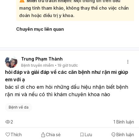
Miễn trừ trách nhiệm:
Mọi thông tin trên đều
xin Verorab và ngày tiêm mũi cuối 21/7 để bác sĩ/labo tư
mang tính tham khảo, không thay thế cho việc chẩn
vấn đúng chỉ định. Nếu mục đích của bạn là kiểm tra đáp
ứng sau tiêm, thường xét nghiệm được thực hiện sau khi
đoán hoặc điều trị y khoa.
hoàn tất phác đồ và theo hướng dẫn của cơ sở chuyên
khoa. Nếu bạn muốn, tôi có thể giúp bạn gợi ý cách tìm
Chuyên mục liên quan
nơi làm xét nghiệm ở Hà Nội hoặc cách hỏi đúng tên xét
nghiệm khi gọi điện.
Trung Phạm Thành
Bệnh truyền nhiễm
19 giờ trước
hỏi đáp và giải đáp về các căn bệnh như rận mi giúp
em với ạ
bác sĩ ơi cho em hỏi những dấu hiệu nhận biết bệnh 
rận mi và nếu có thì khám chuyên khoa nào
Bệnh về da
2
1
Bình luận
Thích
Chia sẻ
Lưu
Bình luận