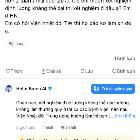
hơn 2 tuần ( mũi cuối 21/7). Giờ em muốn xét nghiệm 
định lượng kháng thể dại thì xét nghiệm ở đâu ạ? Em 
ở HN.
Em có hỏi Viện nhiệt đới TW thì họ bảo ko làm xn đó 
ạ.
Bệnh dại
1
Bình luận
Thích
Chia sẻ
Lưu
Bình luận
Hello Bacsi AI
Trò chuyện ngay
Chào bạn, xét nghiệm định lượng kháng thể dại thường
không làm thường quy ở tất cả các bệnh viện, nên nếu
Viện Nhiệt đới Trung ương không làm thì bạn có thể liên
...
Xem thêm
hệ các cơ sở xét nghiệm lớn hoặc bệnh viện có labo miễn
8 giờ trước
Thích
Phản hồi
dịch/vi sinh chuyên sâu ở Hà Nội để hỏi trực tiếp trước khi
đến. Bạn nên mang theo sổ tiêm vắc xin, ghi rõ loại vắc