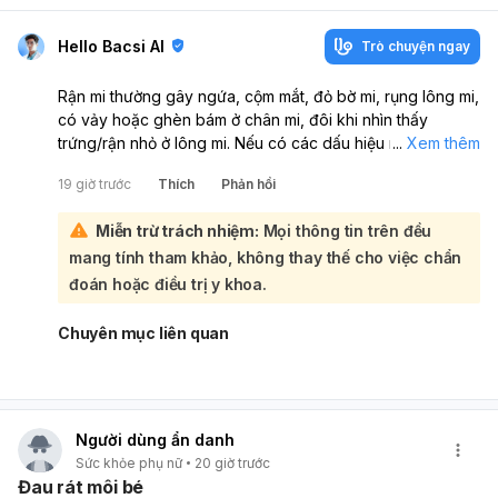
Hello Bacsi AI
Trò chuyện ngay
Rận mi thường gây ngứa, cộm mắt, đỏ bờ mi, rụng lông mi,
có vảy hoặc ghèn bám ở chân mi, đôi khi nhìn thấy
trứng/rận nhỏ ở lông mi. Nếu có các dấu hiệu này, em nên
...
Xem thêm
đi khám chuyên khoa Mắt (Ophthalmology) để bác sĩ soi
19 giờ trước
Thích
Phản hồi
mi và kiểm tra chính xác. Không nên tự xử lý tại nhà vì có
thể làm kích ứng mắt hoặc lây lan thêm. Nếu em muốn,
Miễn trừ trách nhiệm:
Mọi thông tin trên đều
bác sĩ có thể hướng dẫn thêm cách nhận biết và chăm
mang tính tham khảo, không thay thế cho việc chẩn
sóc ban đầu an toàn.
đoán hoặc điều trị y khoa.
Chuyên mục liên quan
Người dùng ẩn danh
Sức khỏe phụ nữ
20 giờ trước
Đau rát môi bé