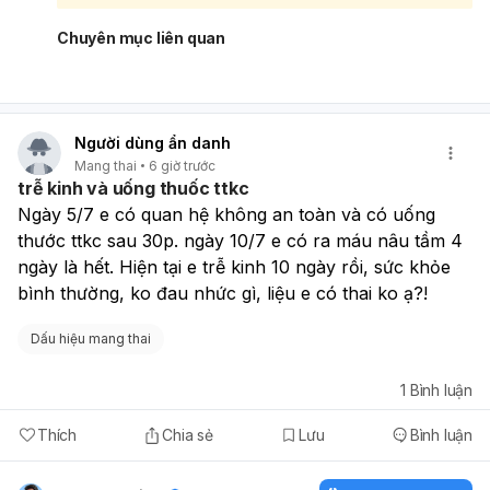
hơi khác trước. Mức độ và thời gian kéo dài tác dụng phụ
tùy vào loại ung thư, phác đồ hóa trị và cơ địa từng người.
Chuyên mục liên quan
Để giảm khó chịu khi rụng tóc, bạn nên giữ da đầu sạch,
dùng sản phẩm dịu nhẹ, cắt tóc ngắn và bảo vệ da đầu
khỏi nắng, lạnh; nếu cần có thể dùng tóc giả hoặc mũ.
Nếu bạn đang điều trị, nên trao đổi trực tiếp với bác sĩ
Người dùng ẩn danh
ung bướu để được hướng dẫn cụ thể theo phác đồ của
Mang thai
6 giờ trước
mình.
trễ kinh và uống thuốc ttkc
Ngày 5/7 e có quan hệ không an toàn và có uống 
thước ttkc sau 30p. ngày 10/7 e có ra máu nâu tầm 4 
ngày là hết. Hiện tại e trễ kinh 10 ngày rồi, sức khỏe 
bình thường, ko đau nhức gì, liệu e có thai ko ạ?!
Dấu hiệu mang thai
1
Bình luận
Thích
Chia sẻ
Lưu
Bình luận