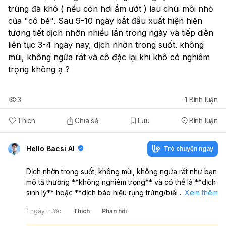
trùng đã khô ( nếu còn hơi ẩm ướt ) lau chùi môi nhỏ 
của "cô bé". Sau 9-10 ngày bắt đầu xuất hiện hiện 
tượng tiết dịch nhờn nhiều lần trong ngày và tiếp diễn 
liên tục 3-4 ngày nay, dịch nhờn trong suốt. không 
mùi, không ngứa rát và cô đặc lại khi khô có nghiêm 
trọng không ạ ?
3
1
Bình luận
Thích
Chia sẻ
Lưu
Bình luận
Hello Bacsi AI
Trò chuyện ngay
Dịch nhờn trong suốt, không mùi, không ngứa rát như bạn
mô tả thường **không nghiêm trọng** và có thể là **dịch
sinh lý** hoặc **dịch báo hiệu rụng trứng/biến đổi nội
...
Xem thêm
tiết**. Nếu chỉ có vậy thì chưa gợi ý viêm nhiễm. Việc tinh
1 ngày trước
Thích
Phản hồi
trùng đã lau khô để ngoài vài phút thì khả năng sống giảm
nhiều, nên **khả năng có thai vẫn có nhưng không cao**.