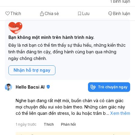
1
Bình luận
Thích
Chia sẻ
Lưu
Bình luận
Bạn không một mình trên hành trình này.
Đây là nơi bạn có thể tìm thấy sự thấu hiểu, những kiến thức
tinh thần đáng tin cậy, đồng hành cùng bạn qua những
ngày chông chênh.
Nhận hỗ trợ ngay
Hello Bacsi AI
Trò chuyện ngay
Nghe bạn đang rất mệt mỏi, buồn chán và có cảm giác
mọi chuyện đều xui xẻo bám theo. Những cảm giác này
có thể liên quan đến stress, lo âu hoặc trầm buồn kéo
...
Xem thêm
dài, không phải do “đen đủi” thật sự. Bạn nên dừng lại
1 ngày trước
Thích
Phản hồi
một chút để chăm sóc bản thân và tìm cách lấy lại cân
bằng: