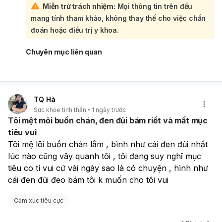
Miễn trừ trách nhiệm:
Mọi thông tin trên đều
Bạn nên **theo dõi thêm**, nếu trễ kinh thì thử thai sau
mang tính tham khảo, không thay thế cho việc chẩn
khoảng **14 ngày từ lần quan hệ** hoặc khi chậm kinh.
Nếu dịch chuyển sang **vàng/xanh, có mùi hôi, ngứa rát,
đoán hoặc điều trị y khoa.
đau bụng dưới, ra máu bất thường** thì nên đi khám phụ
khoa.
Chuyên mục liên quan
TQ Hà
Sức khỏe tinh thần
1 ngày trước
Tôi mệt mỏi buồn chán, đen đủi bám riết và mất mục
tiêu vui
Tôi mệ lõi buồn chán lắm , bình như cái đen đủi nhất 
lúc nào cũng vây quanh tôi , tôi đang suy nghĩ mục 
tiêu co tí vui cứ vài ngày sao là có chuyện , hình như 
cái đen đủi đeo bám tôi k muốn cho tôi vui
Cảm xúc tiêu cực