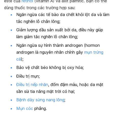
este của
retinol
(vitamin A) và axit palmitic. Bạn có thể
dùng thuốc trong các trường hợp sau:
Ngăn ngừa các tế bào da chết khỏi lột da và làm
tắc nghẽn lỗ chân lông;
Giảm lượng dầu sản xuất bởi da, điều này giúp
làm giảm tắc nghẽn lỗ chân lông;
Ngăn ngừa sự hình thành androgen (hormon
androgen là nguyên nhân chính gây
mụn trứng
cá
);
Bảo vệ chất béo không bị oxy hóa;
Điều trị mụn;
Điều trị nếp nhăn
, đốm đậm màu, hoặc da mặt
sần sùi tia nắng mặt trời có hại;
Bệnh dày sừng nang lông
;
Mụn cóc
phẳng.