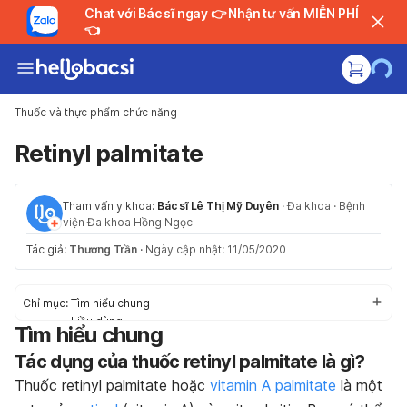
Chat với Bác sĩ ngay 👉 Nhận tư vấn MIỄN PHÍ
👈
Thuốc và thực phẩm chức năng
Retinyl palmitate
Tham vấn y khoa:
Bác sĩ Lê Thị Mỹ Duyên
·
Đa khoa
·
Bệnh
viện Đa khoa Hồng Ngọc
Tác giả:
Thương Trần
·
Ngày cập nhật: 11/05/2020
Chỉ mục:
Tìm hiểu chung
Liều dùng
Tìm hiểu chung
Tác dụng phụ
Tác dụng của thuốc retinyl palmitate là gì?
Thận trọng trước khi dùng
Tương tác thuốc
Thuốc retinyl palmitate hoặc
vitamin A palmitate
là một
Trường hợp khẩn cấp/quá liều