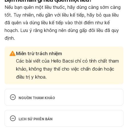
Nếu bạn quên một liều thuốc, hãy dùng càng sớm càng
tốt. Tuy nhiên, nếu gần với liều kế tiếp, hãy bỏ qua liều
đã quên và dùng liều kế tiếp vào thời điểm như kế
hoạch. Lưu ý rằng không nên dùng gấp đôi liều đã quy
định.
Miễn trừ trách nhiệm
Các bài viết của Hello Bacsi chỉ có tính chất tham
khảo, không thay thế cho việc chẩn đoán hoặc
điều trị y khoa.
NGUỒN THAM KHẢO
Retinyl palmitate. http://www.mayoclinic.org/drugs-
supplements/vitamin-a/dosing/hrb-20060201. Ngày 
LỊCH SỬ PHIÊN BẢN
truy cập 16/09/2016.