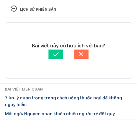
ug-497-l-thyroxine+sodium+oral.aspx?
LỊCH SỬ PHIÊN BẢN
drugid=497&drugname=l-
thyroxine+sodium+oral Ngày truy cập 01/11/2015
Phiên bản hiện tại
24/12/2020
Tác giả: 
Thương Trần
Bài viết này có hữu ích với bạn?
Tham vấn y khoa: 
TS. Dược khoa Trương Anh Thư
Cập nhật bởi: 
Ngà Trương
BÀI VIẾT LIÊN QUAN
7 lưu ý quan trọng trong cách uống thuốc ngủ để không
nguy hiểm
Mất ngủ: Nguyên nhân khiến nhiều người trẻ đột quỵ