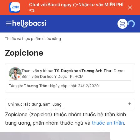
Chat với Bác sĩ ngay 👉 Nhận tư vấn MIỄN PHÍ
👈
Thuốc và thực phẩm chức năng
Zopiclone
Tham vấn y khoa:
TS. Dược khoa Trương Anh Thư
·
Dược
·
Bệnh viện Đại học Y Dược TP. HCM
Tác giả:
Thương Trần
·
Ngày cập nhật: 24/12/2020
Chỉ mục:
Tác dụng, hàm lượng
Liều dùng, cách dùng
Zopiclone (zopiclon) thuộc nhóm thuốc hệ thần kinh
Tác dụng phụ
trung ương, phân nhóm thuốc ngủ và
thuốc an thần
.
Thận trọng/Cảnh báo
Tương tác thuốc
Khẩn cấp/ Quá liều