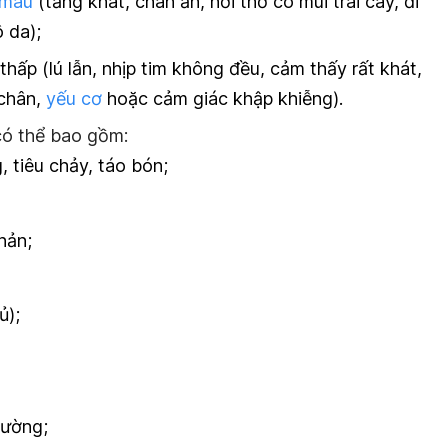
 máu
(tăng khát, chán ăn, hơi thở có mùi trái cây, đi
 da);
thấp (lú lẫn, nhịp tim không đều, cảm thấy rất khát,
 chân,
yếu cơ
hoặc cảm giác khập khiễng).
có thể bao gồm:
 tiêu chảy, táo bón;
nản;
ủ);
hường;