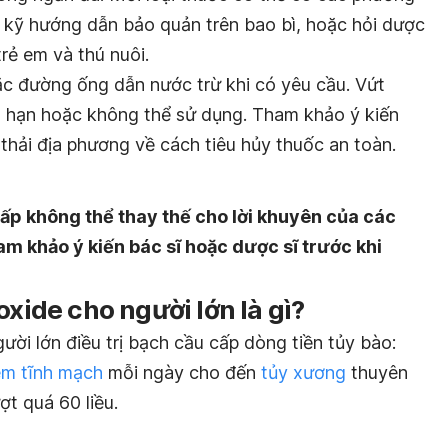
kỹ hướng dẫn bảo quản trên bao bì, hoặc hỏi dược
trẻ em và thú nuôi.
ặc đường ống dẫn nước trừ khi có yêu cầu. Vứt
á hạn hoặc không thể sử dụng. Tham khảo ý kiến
 thải địa phương về cách tiêu hủy thuốc an toàn.
ấp không thể thay thế cho lời khuyên của các
am khảo ý kiến bác sĩ hoặc dược sĩ trước khi
ioxide
cho người lớn là gì?
ười lớn đ
iều trị
bạch cầu cấp dòng tiền tủy bào:
êm tĩnh mạch
mỗi ngày cho đến
tủy xương
thuyên
t quá 60 liều.