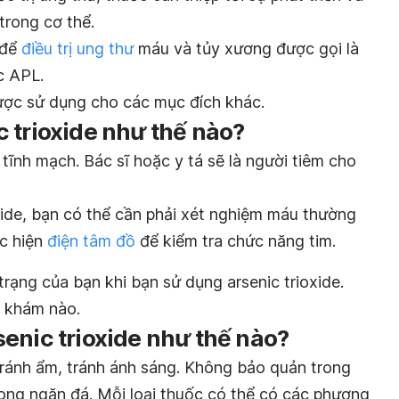
trong cơ thể.
 để
điều trị ung thư
máu và tủy xương được gọi là
c APL.
được sử dụng cho các mục đích khác.
 trioxide như thế nào?
 tĩnh mạch. Bác sĩ hoặc y tá sẽ là người tiêm cho
xide, bạn có thể cần phải xét nghiệm máu thường
ực hiện
điện tâm đồ
để kiểm tra chức năng tim.
h trạng của bạn khi bạn sử dụng arsenic trioxide.
i khám nào.
enic trioxide như thế nào?
tránh ẩm, tránh ánh sáng. Không bảo quản trong
ng ngăn đá. Mỗi loại thuốc có thể có các phương