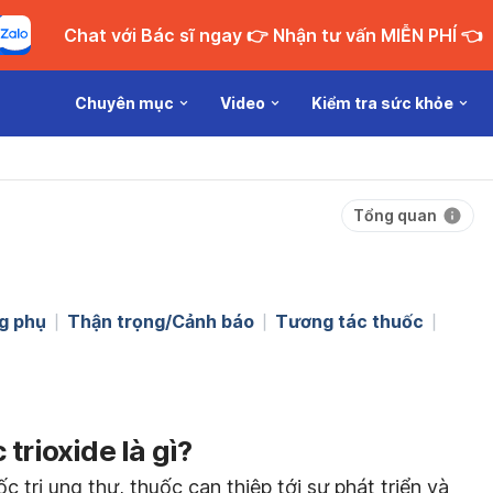
Chat với Bác sĩ ngay 👉 Nhận tư vấn MIỄN PHÍ 👈
Chuyên mục
Video
Kiểm tra sức khỏe
Tổng quan
g phụ
Thận trọng/Cảnh báo
Tương tác thuốc
 trioxide là gì?
ốc trị ung thư, thuốc can thiệp tới sự phát triển và