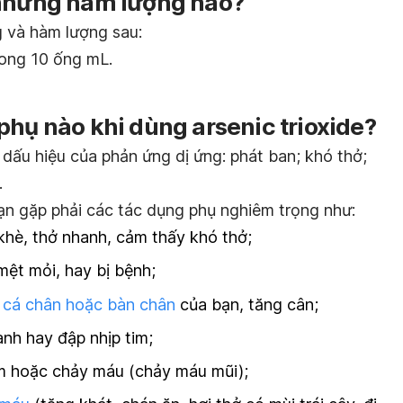
 những hàm lượng nào?
g và hàm lượng sau:
rong 10 ống mL.
phụ nào khi dùng arsenic trioxide?
dấu hiệu của phản ứng dị ứng: phát ban; khó thở;
.
ạn gặp phải các tác dụng phụ nghiêm trọng như:
khè, thở nhanh, cảm thấy khó thở;
mệt mỏi, hay bị bệnh;
 cá chân hoặc bàn chân
của bạn, tăng cân;
nh hay đập nhịp tim;
m hoặc chảy máu (chảy máu mũi);