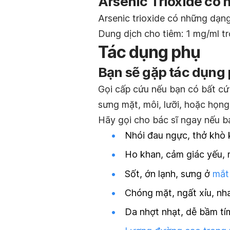
Arsenic Trioxide có
Arsenic trioxide có những dạn
Dung dịch cho tiêm: 1 mg/ml t
Tác dụng phụ
Bạn sẽ gặp tác dụng 
Gọi cấp cứu nếu bạn có bất cứ 
sưng mặt, môi, lưỡi, hoặc họng
Hãy gọi cho bác sĩ ngay nếu b
Nhói đau ngực, thở khò 
Ho khan, cảm giác yếu, 
Sốt, ớn lạnh, sưng ở
mắt
Chóng mặt, ngất xỉu, nha
Da nhợt nhạt, dễ bầm tí