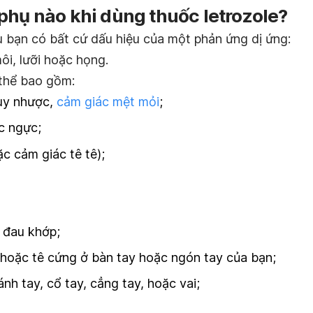
phụ nào khi dùng thuốc letrozole?
u bạn có bất cứ dấu hiệu của một phản ứng dị ứng:
ôi, lưỡi hoặc họng.
 thể bao gồm:
uy nhược,
cảm giác mệt mỏi
;
c ngực;
c cảm giác tê tê);
 đau khớp;
 hoặc tê cứng ở bàn tay hoặc ngón tay của bạn;
nh tay, cổ tay, cẳng tay, hoặc vai;