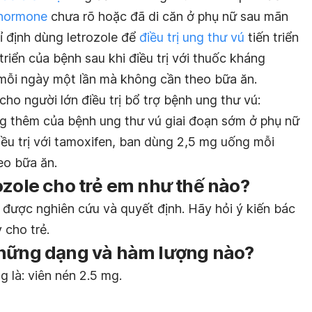
 hormone
chưa rõ hoặc đã di căn ở phụ nữ sau mãn
hỉ định dùng letrozole để
điều trị ung thư vú
tiến triển
triển của bệnh sau khi điều trị với thuốc kháng
 mỗi ngày một lần mà không cần theo bữa ăn.
ho người lớn điều trị bổ trợ bệnh ung thư vú:
ng thêm của bệnh ung thư vú giai đoạn sớm ở phụ nữ
ều trị với tamoxifen, ban dùng 2,5 mg uống mỗi
eo bữa ăn.
ozole cho trẻ em như thế nào?
 được nghiên cứu và quyết định. Hãy hỏi ý kiến bác
 cho trẻ.
những dạng và hàm lượng nào?
 là: viên nén 2.5 mg.