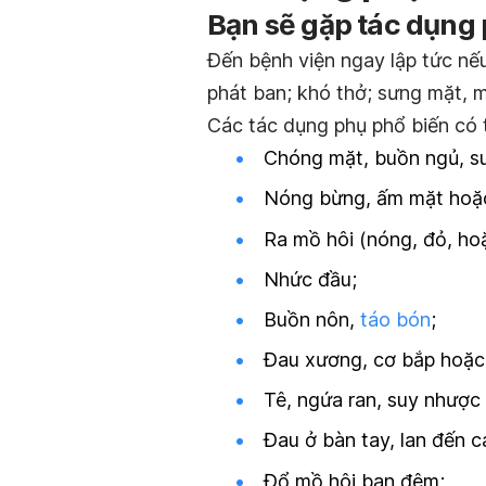
Bạn sẽ gặp tác dụng 
Đến bệnh viện ngay lập tức nế
phát ban; khó thở; sưng mặt, m
Các tác dụng phụ phổ biến có
Chóng mặt, buồn ngủ, s
Nóng bừng, ấm mặt hoặ
Ra mồ hôi (nóng, đỏ, hoặ
Nhức đầu;
Buồn nôn,
táo bón
;
Đau xương, cơ bắp hoặc
Tê, ngứa ran, suy nhược
Đau ở bàn tay, lan đến cá
Đổ mồ hôi ban đêm;