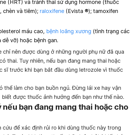
one (HRT) và tránh thai sử dụng hormone (thuốc
, chèn và tiêm);
raloxifene
(Evista ®); tamoxifen
olesterol máu cao,
bệnh loãng xương
(tình trạng các
 dễ vỡ) hoặc bệnh gan.
ole chỉ nên được dùng ở những người phụ nữ đã qua
có thai. Tuy nhiên, nếu bạn đang mang thai hoặc
c sĩ trước khi bạn bắt đầu dùng letrozole vì thuốc
ó thể làm cho bạn buồn ngủ. Đừng lái xe hay vận
 biết được thuốc ảnh hưởng đến bạn như thế nào.
ý nếu bạn đang mang thai hoặc cho
cứu để xác định rủi ro khi dùng thuốc này trong