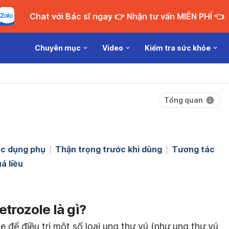
Chat với Bác sĩ ngay 👉 Nhận tư vấn MIỄN PHÍ 👈
Chuyên mục
Video
Kiểm tra sức khỏe
Tổng quan
c dụng phụ
Thận trọng trước khi dùng
Tương tác
á liều
trozole là gì?
e để điều trị một số loại ung thư vú (như ung thư vú