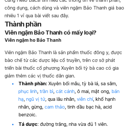
công dụng, cách dùng và v
iên ngậm Bảo Thanh giá bao
nhiêu 1 vỉ
qua bài viết sau đây.
Thành phần
Viên ngậm Bảo Thanh có mấy loại?
Viên ngậm ho Bảo Thanh
Viên ngậm Bảo Thanh là sản phẩm thuốc đông y, được
bào chế từ các dược liệu cổ truyền, trên cơ sở phát
triển bài thuốc cổ phương Xuyên bối tỳ bà cao có gia
giảm thêm các vị thuốc dân gian.
Thành phần:
Xuyên bối mẫu, tỳ bà lá, sa sâm,
phục linh
,
trần bì
,
cát cánh
, ô mai, mật ong,
bán
hạ
,
ngũ vị tử
,
qua lâu nhân,
viễn chí
, khổ hạnh
nhân,
gừng,
cam thảo
, tinh dầu bạc hà, acid
benzoic.
Tá dược
: đường trắng, nha vừa đủ 1 viên.