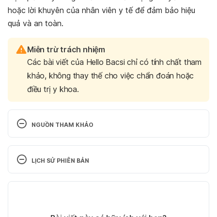
hoặc lời khuyên của nhân viên y tế để đảm bảo hiệu
quả và an toàn.
Miễn trừ trách nhiệm
Các bài viết của Hello Bacsi chỉ có tính chất tham
khảo, không thay thế cho việc chẩn đoán hoặc
điều trị y khoa.
NGUỒN THAM KHẢO
Viên ngậm Bảo Thanh.
LỊCH SỬ PHIÊN BẢN
https://duochoalinh.vn/products/vien-ngam-bao-
thanh/. Ngày truy cập 15/02/2024
Phiên bản hiện tại
Viên ngậm Bảo Thanh NS không đường.
01/03/2024
Tác giả: 
Nguyễn Ngọc Phượng