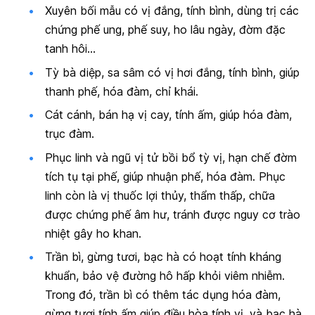
Xuyên bối mẫu có vị đắng, tính bình, dùng trị các
chứng phế ung, phế suy, ho lâu ngày, đờm đặc
tanh hôi…
Tỳ bà diệp, sa sâm có vị hơi đắng, tính bình, giúp
thanh phế, hóa đàm, chỉ khái.
Cát cánh, bán hạ vị cay, tính ấm, giúp hóa đàm,
trục đàm.
Phục linh và ngũ vị tử bồi bổ tỳ vị, hạn chế đờm
tích tụ tại phế, giúp nhuận phế, hóa đàm. Phục
linh còn là vị thuốc lợi thủy, thẩm thấp, chữa
được chứng phế âm hư, tránh được nguy cơ trào
nhiệt gây ho khan.
Trần bì, gừng tươi, bạc hà có hoạt tính kháng
khuẩn, bảo vệ đường hô hấp khỏi viêm nhiễm.
Trong đó, trần bì có thêm tác dụng hóa đàm,
gừng tươi tính ấm giúp điều hòa tính vị, và bạc hà