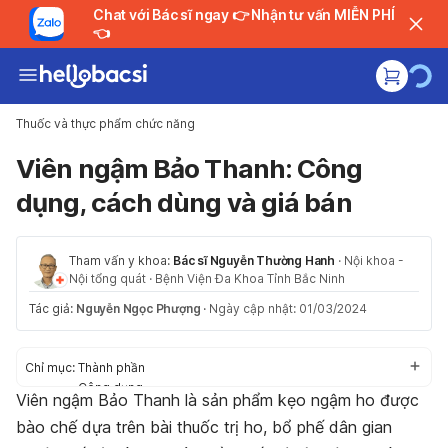
Chat với Bác sĩ ngay 👉 Nhận tư vấn MIỄN PHÍ
👈
Thuốc và thực phẩm chức năng
Viên ngậm Bảo Thanh: Công
dụng, cách dùng và giá bán
Tham vấn y khoa:
Bác sĩ Nguyễn Thường Hanh
·
Nội khoa -
Nội tổng quát
·
Bệnh Viện Đa Khoa Tỉnh Bắc Ninh
Tác giả:
Nguyễn Ngọc Phượng
·
Ngày cập nhật: 01/03/2024
Chỉ mục:
Thành phần
Công dụng
Viên ngậm Bảo Thanh là sản phẩm kẹo ngậm ho được
Đối tượng sử dụng
bào chế dựa trên bài thuốc trị ho, bổ phế dân gian
Liều dùng - Cách dùng