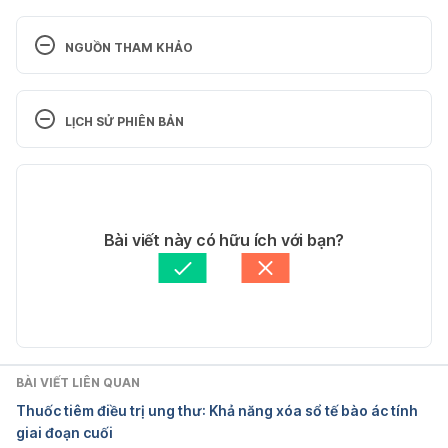
NGUỒN THAM KHẢO
Dayclear Cough Cold & Flu Relief. 
https://www.drugs.com/otc/590867/dayclear-
LỊCH SỬ PHIÊN BẢN
cough-cold-and-flu.html . Ngày truy cập 10/01/2017
Phiên bản hiện tại
11/05/2020
Tác giả: 
Hoàng Kim
Bài viết này có hữu ích với bạn?
Tham vấn y khoa: 
Bác sĩ Lê Thị Mỹ Duyên
Cập nhật bởi: 
Tố Quyên
BÀI VIẾT LIÊN QUAN
Thuốc tiêm điều trị ung thư: Khả năng xóa sổ tế bào ác tính
giai đoạn cuối