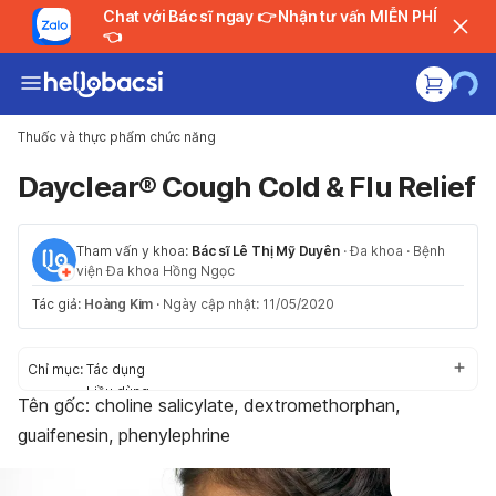
Chat với Bác sĩ ngay 👉 Nhận tư vấn MIỄN PHÍ
👈
Thuốc và thực phẩm chức năng
Dayclear® Cough Cold & Flu Relief
Tham vấn y khoa:
Bác sĩ Lê Thị Mỹ Duyên
·
Đa khoa
·
Bệnh
viện Đa khoa Hồng Ngọc
Tác giả:
Hoàng Kim
·
Ngày cập nhật: 11/05/2020
Chỉ mục:
Tác dụng
Liều dùng
Tên gốc: choline salicylate, dextromethorphan,
Cách dùng
guaifenesin, phenylephrine
Tác dụng phụ
Thận trọng/Cảnh báo
Tương tác thuốc