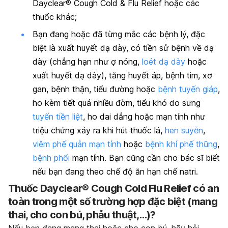
Dayclear® Cough Cold & Flu Relief hoặc các
thuốc khác;
Bạn đang hoặc đã từng mắc các bệnh lý, đặc
biệt là xuất huyết dạ dày, có tiền sử bệnh về dạ
dày (chẳng hạn như ợ nóng,
loét dạ dày
hoặc
xuất huyết dạ dày), tăng huyết áp, bệnh tim, xơ
gan, bệnh thận, tiểu đường hoặc
bệnh tuyến giáp
,
ho kèm tiết quá nhiều đờm, tiểu khó do sưng
tuyến tiền liệt
, ho dai dẳng hoặc mạn tính như
triệu chứng xảy ra khi hút thuốc lá,
hen suyễn
,
viêm phế quản mạn tính
hoặc
bệnh khí phế thũng
,
bệnh phổi
mạn tính. Bạn cũng cần cho bác sĩ biết
nếu bạn đang theo chế độ ăn hạn chế natri.
Thuốc Dayclear® Cough Cold Flu Relief có an
toàn trong một số trường hợp đặc biệt (mang
thai, cho con bú, phẫu thuật,…)?
Nếu bạn đang mang thai hoặc cho con bú, hãy hỏi