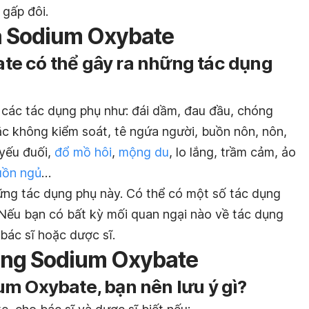
 gấp đôi.
a Sodium Oxybate
e có thể gây ra những tác dụng
các tác dụng phụ như: đái dầm, đau đầu, chóng
lắc không kiểm soát, tê ngứa người, buồn nôn, nôn,
 yếu đuối,
đổ mồ hôi
,
mộng du
, lo lắng, trầm cảm, ảo
uồn ngủ
…
hững tác dụng phụ này. Có thể có một số tác dụng
 Nếu bạn có bất kỳ mối quan ngại nào về tác dụng
​bác sĩ hoặc dược sĩ.
ùng Sodium Oxybate
m Oxybate, bạn nên lưu ý gì?