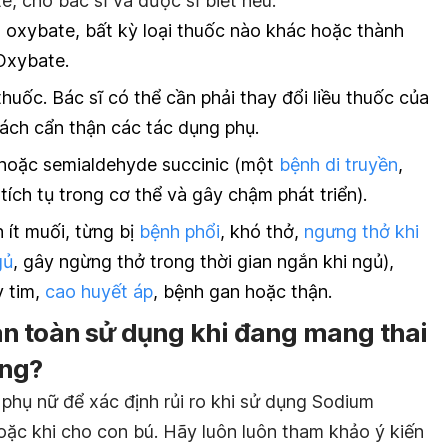
, cho bác sĩ và dược sĩ biết nếu:
m oxybate, bất kỳ loại thuốc nào khác hoặc thành
Oxybate.
huốc. Bác sĩ có thể cần phải thay đổi liều thuốc của
ách cẩn thận các tác dụng phụ.
hoặc semialdehyde succinic (một
bệnh di truyền
,
tích tụ trong cơ thể và gây chậm phát triển).
 ít muối, từng bị
bệnh phổi
, khó thở,
ngưng thở khi
gủ
, gây ngừng thở trong thời gian ngắn khi ngủ),
y tim,
cao huyết áp
, bệnh gan hoặc thận.
n toàn sử dụng khi đang mang thai
ông?
phụ nữ để xác định rủi ro khi sử dụng Sodium
ặc khi cho con bú. Hãy luôn luôn tham khảo ý kiến ​​