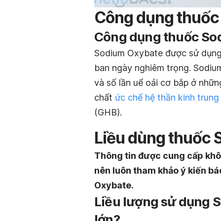
Công dụng thuốc
Công dụng thuốc Sod
Sodium Oxybate được sử dụn
ban ngày nghiêm trọng. Sodiu
và số lần uể oải cơ bắp ở nhữ
chất
ức chế hệ thần kinh trun
(GHB).
Liều dùng thuốc
Thông tin được cung cấp khôn
nên luôn tham khảo ý kiến ​​b
Oxybate.
Liều lượng sử dụng 
lớn?