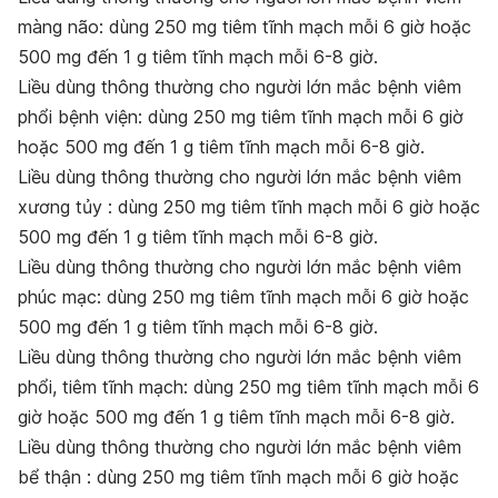
m
à
ng n
ã
o:
dùng 250 mg tiêm tĩnh mạch mỗi 6 giờ hoặc
500 mg đến 1 g tiêm tĩnh mạch mỗi 6-8 giờ.
Li
ề
u d
ù
ng th
ô
ng th
ườ
ng cho ng
ườ
i l
ớ
n m
ắ
c b
ệ
nh vi
ê
m
ph
ổ
i b
ệ
nh vi
ệ
n:
dùng 250 mg tiêm tĩnh mạch mỗi 6 giờ
hoặc 500 mg đến 1 g tiêm tĩnh mạch mỗi 6-8 giờ.
Li
ề
u d
ù
ng th
ô
ng th
ườ
ng cho ng
ườ
i l
ớ
n m
ắ
c b
ệ
nh vi
ê
m
x
ươ
ng t
ủ
y
: dùng 250 mg tiêm tĩnh mạch mỗi 6 giờ hoặc
500 mg đến 1 g tiêm tĩnh mạch mỗi 6-8 giờ.
Li
ề
u d
ù
ng th
ô
ng th
ườ
ng cho ng
ườ
i l
ớ
n m
ắ
c b
ệ
nh vi
ê
m
ph
ú
c m
ạ
c:
dùng 250 mg tiêm tĩnh mạch mỗi 6 giờ hoặc
500 mg đến 1 g tiêm tĩnh mạch mỗi 6-8 giờ.
Li
ề
u d
ù
ng th
ô
ng th
ườ
ng cho ng
ườ
i l
ớ
n m
ắ
c b
ệ
nh vi
ê
m
ph
ổ
i,
tiêm tĩnh mạch: dùng 250 mg tiêm tĩnh mạch mỗi 6
giờ hoặc 500 mg đến 1 g tiêm tĩnh mạch mỗi 6-8 giờ.
Li
ề
u d
ù
ng th
ô
ng th
ườ
ng cho ng
ườ
i l
ớ
n m
ắ
c b
ệ
nh vi
ê
m
b
ể
th
ậ
n
: dùng 250 mg tiêm tĩnh mạch mỗi 6 giờ hoặc