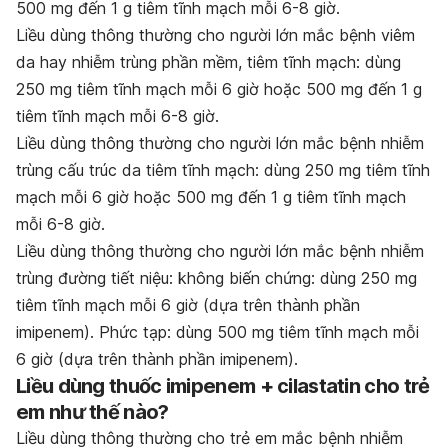
500 mg đến 1 g tiêm tĩnh mạch mỗi 6-8 giờ.
Li
ề
u d
ù
ng th
ô
ng th
ườ
ng cho ng
ườ
i l
ớ
n m
ắ
c b
ệ
nh vi
ê
m
da hay nhi
ễ
m tr
ù
ng ph
ầ
n m
ề
m
, tiêm tĩnh mạch: dùng
250 mg tiêm tĩnh mạch mỗi 6 giờ hoặc 500 mg đến 1 g
tiêm tĩnh mạch mỗi 6-8 giờ.
Li
ề
u d
ù
ng th
ô
ng th
ườ
ng cho ng
ườ
i l
ớ
n m
ắ
c b
ệ
nh nhi
ễ
m
tr
ù
ng c
ấ
u tr
ú
c da
tiêm tĩnh mạch: dùng 250 mg tiêm tĩnh
mạch mỗi 6 giờ hoặc 500 mg đến 1 g tiêm tĩnh mạch
mỗi 6-8 giờ.
Li
ề
u d
ù
ng th
ô
ng th
ườ
ng cho ng
ườ
i l
ớ
n m
ắ
c b
ệ
nh nhi
ễ
m
tr
ù
ng
đườ
ng ti
ế
t ni
ệ
u:
không biến chứng: dùng 250 mg
tiêm tĩnh mạch mỗi 6 giờ (dựa trên thành phần
imipenem). Phức tạp: dùng 500 mg tiêm tĩnh mạch mỗi
6 giờ (dựa trên thành phần imipenem).
Liều dùng thuốc imipenem + cilastatin cho trẻ
em như thế nào?
Li
ề
u d
ù
ng th
ô
ng th
ườ
ng cho tr
ẻ
em m
ắ
c b
ệ
nh nhi
ễ
m