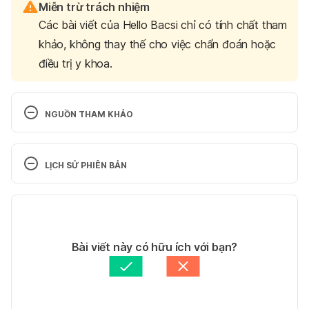
Miễn trừ trách nhiệm
Các bài viết của Hello Bacsi chỉ có tính chất tham
khảo, không thay thế cho việc chẩn đoán hoặc
điều trị y khoa.
NGUỒN THAM KHẢO
Imipenem + cilastatin. 
http://www.webmd.com/drugs/2/drug-
LỊCH SỬ PHIÊN BẢN
2216/imipenem-cilastatin-intravenous/details. Ngày 
truy cập 1/11/2015
Phiên bản hiện tại
11/05/2020
Tác giả: 
Tran Pham
Bài viết này có hữu ích với bạn?
Tham vấn y khoa: 
TS. Dược khoa Trương Anh Thư