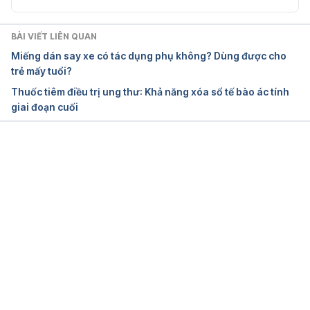
BÀI VIẾT LIÊN QUAN
Miếng dán say xe có tác dụng phụ không? Dùng được cho
trẻ mấy tuổi?
Thuốc tiêm điều trị ung thư: Khả năng xóa sổ tế bào ác tính
giai đoạn cuối
Đang tải....