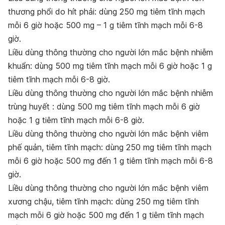
th
ươ
ng ph
ổ
i do h
í
t ph
ả
i:
dùng 250 mg tiêm tĩnh mạch
mỗi 6 giờ hoặc 500 mg – 1 g tiêm tĩnh mạch mỗi 6-8
giờ.
Li
ề
u d
ù
ng th
ô
ng th
ườ
ng cho ng
ườ
i l
ớ
n m
ắ
c b
ệ
nh nhi
ễ
m
khu
ẩ
n:
dùng 500 mg tiêm tĩnh mạch mỗi 6 giờ hoặc 1 g
tiêm tĩnh mạch mỗi 6-8 giờ.
Li
ề
u d
ù
ng th
ô
ng th
ườ
ng cho ng
ườ
i l
ớ
n m
ắ
c b
ệ
nh nhi
ễ
m
tr
ù
ng huy
ế
t
: dùng 500 mg tiêm tĩnh mạch mỗi 6 giờ
hoặc 1 g tiêm tĩnh mạch mỗi 6-8 giờ.
Li
ề
u d
ù
ng th
ô
ng th
ườ
ng cho ng
ườ
i l
ớ
n m
ắ
c b
ệ
nh vi
ê
m
ph
ế
qu
ả
n
, tiêm tĩnh mạch: dùng 250 mg tiêm tĩnh mạch
mỗi 6 giờ hoặc 500 mg đến 1 g tiêm tĩnh mạch mỗi 6-8
giờ.
Li
ề
u d
ù
ng th
ô
ng th
ườ
ng cho ng
ườ
i l
ớ
n m
ắ
c b
ệ
nh vi
ê
m
x
ươ
ng ch
ậ
u
, tiêm tĩnh mạch: dùng 250 mg tiêm tĩnh
mạch mỗi 6 giờ hoặc 500 mg đến 1 g tiêm tĩnh mạch