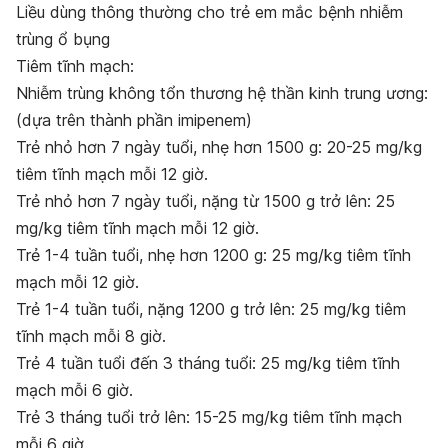
Li
ề
u d
ù
ng th
ô
ng th
ườ
ng cho tr
ẻ
em m
ắ
c b
ệ
nh nhi
ễ
m
tr
ù
ng
ổ
b
ụ
ng
Tiêm tĩnh mạch:
Nhiễm trùng không tổn thương hệ thần kinh trung ương:
(dựa trên thành phần imipenem)
Trẻ nhỏ hơn 7 ngày tuổi, nhẹ hơn 1500 g: 20-25 mg/kg
tiêm tĩnh mạch mỗi 12 giờ.
Trẻ nhỏ hơn 7 ngày tuổi, nặng từ 1500 g trở lên: 25
mg/kg tiêm tĩnh mạch mỗi 12 giờ.
Trẻ 1-4 tuần tuổi, nhẹ hơn 1200 g: 25 mg/kg tiêm tĩnh
mạch mỗi 12 giờ.
Trẻ 1-4 tuần tuổi, nặng 1200 g trở lên: 25 mg/kg tiêm
tĩnh mạch mỗi 8 giờ.
Trẻ 4 tuần tuổi đến 3 tháng tuổi: 25 mg/kg tiêm tĩnh
mạch mỗi 6 giờ.
Trẻ 3 tháng tuổi trở lên: 15-25 mg/kg tiêm tĩnh mạch
mỗi 6 giờ.