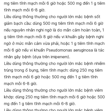
mg tiêm tĩnh mạch mỗi 6 giờ hoặc 500 mg đến 1 g tiêm
tĩnh mạch mỗi 6-8 giờ.
Li
ề
u d
ù
ng th
ô
ng th
ườ
ng cho ng
ườ
i l
ớ
n m
ắ
c b
ệ
nh s
ố
t
gi
ả
m b
ạ
ch c
ầ
u:
dùng 500 mg tiêm tĩnh mạch mỗi 6 giờ
nếu nguyên nhân nghi ngờ là do mẫn cảm hoàn toàn, 1
g tiêm tĩnh mạch mỗi 8 giờ nếu vi khuẩn gây bệnh nghi
ngờ ở mức mẫn cảm vừa phải, hoặc 1 g tiêm tĩnh mạch
mỗi 6 giờ nếu vi khuẩn Pseudomonas aeruginosa là tác
nhân gây bệnh (dựa trên imipenem).
Li
ề
u d
ù
ng th
ô
ng th
ườ
ng cho ng
ườ
i l
ớ
n m
ắ
c b
ệ
nh nhi
ễ
m
tr
ù
ng trong
ổ
b
ụ
ng,
tiêm tĩnh mạch: dùng 250 mg tiêm
tĩnh mạch mỗi 6 giờ hoặc 500 mg đến 1 g tiêm tĩnh
mạch mỗi 6-8 giờ.
Li
ề
u d
ù
ng th
ô
ng th
ườ
ng cho ng
ườ
i l
ớ
n m
ắ
c b
ệ
nh vi
ê
m
kh
ớ
p:
dùng 250 mg tiêm tĩnh mạch mỗi 6 giờ hoặc 500
mg đến 1 g tiêm tĩnh mạch mỗi 6-8 giờ.
Li
ề
u d
ù
ng th
ô
ng th
ườ
ng cho ng
ườ
i l
ớ
n m
ắ
c b
ệ
nh vi
ê
m