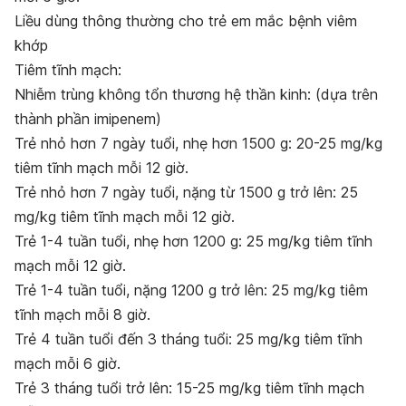
Li
ề
u d
ù
ng th
ô
ng th
ườ
ng cho tr
ẻ
em m
ắ
c b
ệ
nh vi
ê
m
kh
ớ
p
Tiêm tĩnh mạch:
Nhiễm trùng không tổn thương hệ thần kinh: (dựa trên
thành phần imipenem)
Trẻ nhỏ hơn 7 ngày tuổi, nhẹ hơn 1500 g: 20-25 mg/kg
tiêm tĩnh mạch mỗi 12 giờ.
Trẻ nhỏ hơn 7 ngày tuổi, nặng từ 1500 g trở lên: 25
mg/kg tiêm tĩnh mạch mỗi 12 giờ.
Trẻ 1-4 tuần tuổi, nhẹ hơn 1200 g: 25 mg/kg tiêm tĩnh
mạch mỗi 12 giờ.
Trẻ 1-4 tuần tuổi, nặng 1200 g trở lên: 25 mg/kg tiêm
tĩnh mạch mỗi 8 giờ.
Trẻ 4 tuần tuổi đến 3 tháng tuổi: 25 mg/kg tiêm tĩnh
mạch mỗi 6 giờ.
Trẻ 3 tháng tuổi trở lên: 15-25 mg/kg tiêm tĩnh mạch