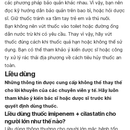
các phương pháp bảo quản khác nhau. Vì vậy, bạn nên
đọc kỹ hướng dẫn bảo quản trên bao bì, hoặc hỏi dược
sĩ. Giữ thuốc tránh xa tầm tay trẻ em và thú nuôi.
Bạn không nên vứt thuốc vào toilet hoặc đường ống
dẫn nước trừ khi có yêu cầu. Thay vì vậy, hãy vứt
thuốc đúng cách khi thuốc quá hạn hoặc không thể sử
dụng. Bạn có thể tham khảo ý kiến dược sĩ hoặc công
ty xử lý rác thải địa phương về cách tiêu hủy thuốc an
toàn.
Liều dùng
Nh
ữ
ng th
ô
ng tin
đượ
c cung c
ấ
p kh
ô
ng th
ể
thay th
ế
cho l
ờ
i khuy
ê
n c
ủ
a c
á
c chuy
ê
n vi
ê
n y t
ế
. H
ã
y lu
ô
n
tham kh
ả
o
ý
ki
ế
n b
á
c s
ĩ
ho
ặ
c d
ượ
c s
ĩ
tr
ướ
c khi
quy
ế
t
đị
nh d
ù
ng thu
ố
c.
Liều dùng thuốc imipenem + cilastatin cho
người lớn như thế nào?
Li
ề
u d
ù
ng th
ô
ng th
ườ
ng cho ng
ườ
i l
ớ
n m
ắ
c b
ệ
nh t
ổ
n