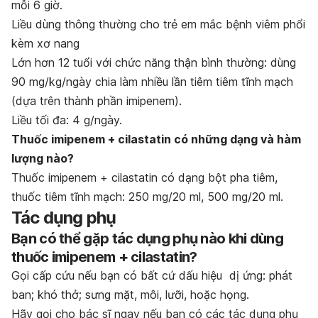
mỗi 6 giờ.
Li
ề
u d
ù
ng th
ô
ng th
ườ
ng cho tr
ẻ
em m
ắ
c b
ệ
nh vi
ê
m ph
ổ
i
k
è
m x
ơ
nang
Lớn hơn 12 tuổi với chức năng thận bình thường: dùng
90 mg/kg/ngày chia làm nhiều lần tiêm tiêm tĩnh mạch
(dựa trên thành phần imipenem).
Liều tối đa: 4 g/ngày.
Thu
ố
c imipenem + cilastatin c
ó
nh
ữ
ng dạng v
à
h
à
m
l
ượ
ng n
à
o?
Thuốc imipenem + cilastatin có dạng bột pha tiêm,
thuốc tiêm tĩnh mạch: 250 mg/20 ml, 500 mg/20 ml.
Tác dụng phụ
Bạn có thể gặp tác dụng phụ nào khi dùng
thuốc imipenem + cilastatin?
Gọi cấp cứu nếu bạn có bất cứ dấu hiệu dị ứng: phát
ban; khó thở; sưng mặt, môi, lưỡi, hoặc họng.
Hãy gọi cho bác sĩ ngay nếu bạn có các tác dụng phụ