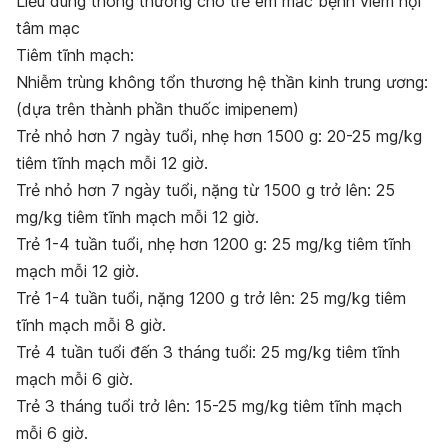
Li
ề
u d
ù
ng th
ô
ng th
ườ
ng cho tr
ẻ
em m
ắ
c b
ệ
nh vi
ê
m n
ộ
i
t
â
m m
ạ
c
Tiêm tĩnh mạch:
Nhiễm trùng không tổn thương hệ thần kinh trung ương:
(dựa trên thành phần thuốc imipenem)
Trẻ nhỏ hơn 7 ngày tuổi, nhẹ hơn 1500 g: 20-25 mg/kg
tiêm tĩnh mạch mỗi 12 giờ.
Trẻ nhỏ hơn 7 ngày tuổi, nặng từ 1500 g trở lên: 25
mg/kg tiêm tĩnh mạch mỗi 12 giờ.
Trẻ 1-4 tuần tuổi, nhẹ hơn 1200 g: 25 mg/kg tiêm tĩnh
mạch mỗi 12 giờ.
Trẻ 1-4 tuần tuổi, nặng 1200 g trở lên: 25 mg/kg tiêm
tĩnh mạch mỗi 8 giờ.
Trẻ 4 tuần tuổi đến 3 tháng tuổi: 25 mg/kg tiêm tĩnh
mạch mỗi 6 giờ.
Trẻ 3 tháng tuổi trở lên: 15-25 mg/kg tiêm tĩnh mạch
mỗi 6 giờ.