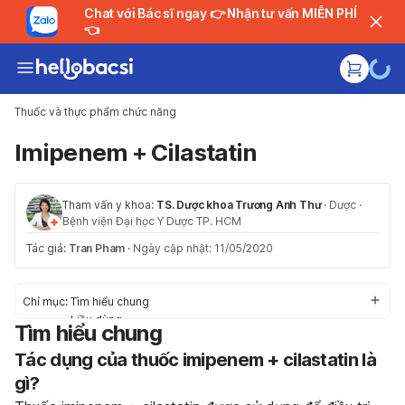
Chat với Bác sĩ ngay 👉 Nhận tư vấn MIỄN PHÍ
👈
Thuốc và thực phẩm chức năng
Imipenem + Cilastatin
Tham vấn y khoa:
TS. Dược khoa Trương Anh Thư
·
Dược
·
Bệnh viện Đại học Y Dược TP. HCM
Tác giả:
Tran Pham
·
Ngày cập nhật: 11/05/2020
Chỉ mục:
Tìm hiểu chung
Liều dùng
Tìm hiểu chung
Tác dụng phụ
Tác dụng của thuốc imipenem + cilastatin là
Thận trọng trước khi dùng
Tương tác thuốc
gì?
Trường hợp khẩn cấp/quá liều