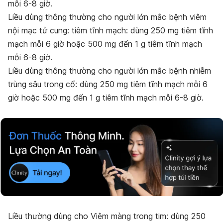
mỗi 6-8 giờ.
Li
ề
u d
ù
ng th
ô
ng th
ườ
ng cho ng
ườ
i l
ớ
n m
ắ
c b
ệ
nh vi
ê
m
n
ộ
i m
ạ
c t
ử
cung:
tiêm tĩnh mạch: dùng 250 mg tiêm tĩnh
mạch mỗi 6 giờ hoặc 500 mg đến 1 g tiêm tĩnh mạch
mỗi 6-8 giờ.
Li
ề
u d
ù
ng th
ô
ng th
ườ
ng cho ng
ườ
i l
ớ
n m
ắ
c b
ệ
nh nhi
ễ
m
tr
ù
ng s
â
u trong c
ổ
:
dùng 250 mg tiêm tĩnh mạch mỗi 6
giờ hoặc 500 mg đến 1 g tiêm tĩnh mạch mỗi 6-8 giờ.
Li
ề
u th
ườ
ng d
ù
ng cho Vi
ê
m m
à
ng trong tim:
dùng 250