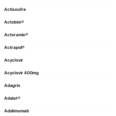
Actisoufre
Actobim®
Actoramin®
Actrapid®
Acyclovir
Acyclovir 400mg
Adagrin
Adalat®
Adalimumab