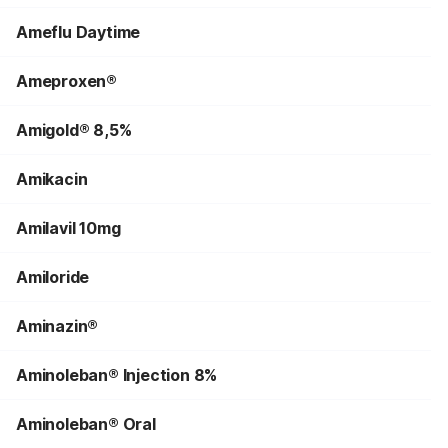
Ameflu Daytime
Ameproxen®
Amigold® 8,5%
Amikacin
Amilavil 10mg
Amiloride
Aminazin®
Aminoleban® Injection 8%
Aminoleban® Oral