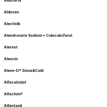
Albuterol
Aldozen
Alectinib
Alendronate Sodium + Colecalciferol
Alerest
Aleucin
Aleve-D® Sinus&Cold
Alfacalcidol
Alfachim®
Alfentanil