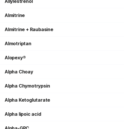
Allylestrenol
Almitrine
Almitrine + Raubasine
Almotriptan
Alopexy®
Alpha Choay
Alpha Chymotrypsin
Alpha Ketoglutarate
Alpha lipoic acid
Alpha-GPC