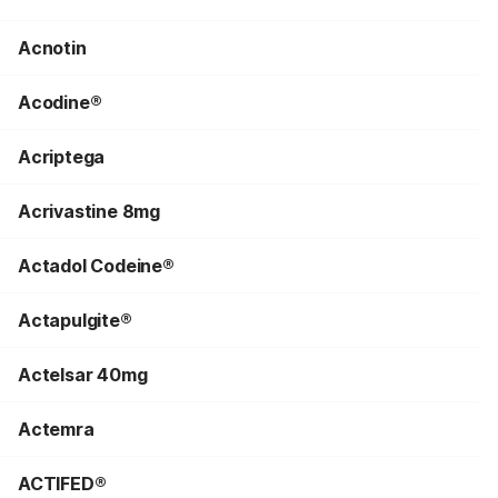
Acnotin
Acodine®
Acriptega
Acrivastine 8mg
Actadol Codeine®
Actapulgite®
Actelsar 40mg
Actemra
ACTIFED®