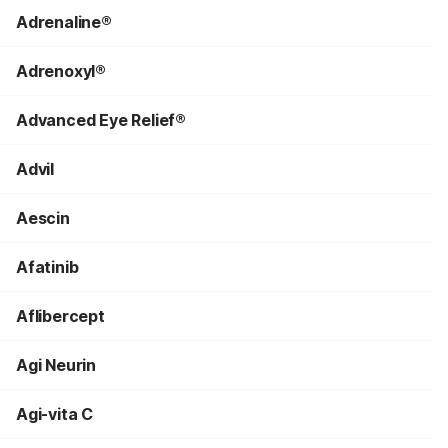
Adrenaline®
Adrenoxyl®
Advanced Eye Relief®
Advil
Aescin
Afatinib
Aflibercept
Agi Neurin
Agi-vita C