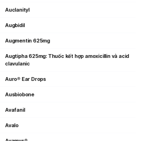
Auclanityl
Augbidil
Augmentin 625mg
Augtipha 625mg: Thuốc kết hợp amoxicillin và acid
clavulanic
Auro® Ear Drops
Ausbiobone
Avafanil
Avalo
Avamys®