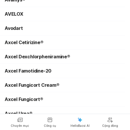
AVELOX
Avodart
Axcel Cetirizine®
Axcel Dexchlorpheniramine®
Axcel Famotidine-20
Axcel Fungicort Cream®
Axcel Fungicort®
Axcel Urea®
Chuyên mục
Công cụ
HelloBacsi AI
Cộng đồng
Axit Alendronic