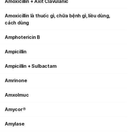
Amoxicillin + Axit Clavulanic
Amoxicillin là thuốc gì, chữa bệnh gì, liều dùng,
cách dùng
Amphotericin B
Ampicillin
Ampicillin + Sulbactam
Amrinone
Amxolmuc
Amycor®
Amylase