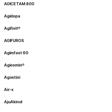
AGICETAM 800
Agidopa
Agifivit®
AGIFUROS
Agimfast 60
Agiosmin®
Agostini
Air-x
AjuAkinol