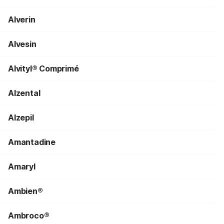
Alverin
Alvesin
Alvityl® Comprimé
Alzental
Alzepil
Amantadine
Amaryl
Ambien®
Ambroco®