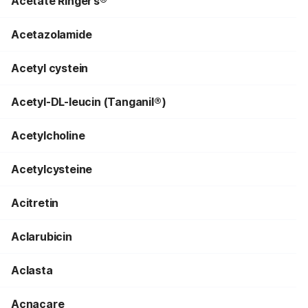
Acetate Ringer’s®
Acetazolamide
Acetyl cystein
Acetyl-DL-leucin (Tanganil®)
Acetylcholine
Acetylcysteine
Acitretin
Aclarubicin
Aclasta
Acnacare