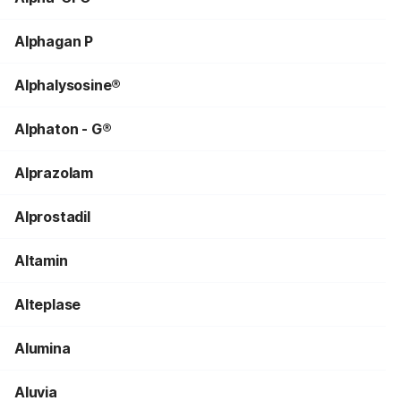
Alphagan P
Alphalysosine®
Alphaton - G®
Alprazolam
Alprostadil
Altamin
Alteplase
Alumina
Aluvia