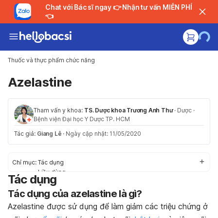
Chat với Bác sĩ ngay 👉 Nhận tư vấn MIỄN PHÍ
👈
Thuốc và thực phẩm chức năng
Azelastine
Tham vấn y khoa:
TS. Dược khoa Trương Anh Thư
·
Dược
·
Bệnh viện Đại học Y Dược TP. HCM
Tác giả:
Giang Lê
·
Ngày cập nhật: 11/05/2020
Chỉ mục:
Tác dụng
Liều dùng
Tác dụng
Tác dụng phụ
Tác dụng của
Thận trọng/Cảnh báo
azelastine là gì?
Tương tác thuốc
Azelastine được sử dụng để làm giảm các triệu chứng ở
Khẩn cấp/Quá liều