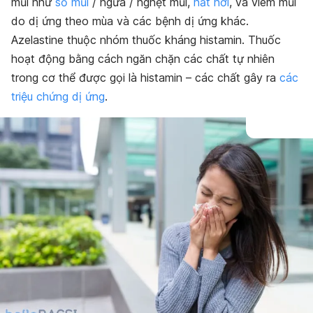
mũi như
sổ mũi
/ ngứa / nghẹt mũi,
hắt hơi
, và viêm mũi
do dị ứng theo mùa và các bệnh dị ứng khác.
Azelastine thuộc nhóm thuốc kháng histamin. Thuốc
hoạt động bằng cách ngăn chặn các chất tự nhiên
trong cơ thể được gọi là histamin – các chất gây ra
các
triệu chứng dị ứng
.