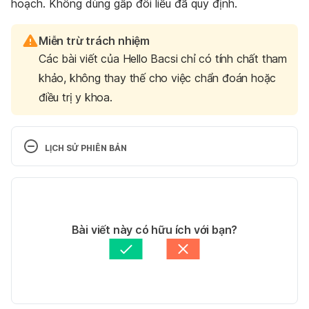
hoạch. Không dùng gấp đôi liều đã quy định.
Miễn trừ trách nhiệm
Các bài viết của Hello Bacsi chỉ có tính chất tham
khảo, không thay thế cho việc chẩn đoán hoặc
điều trị y khoa.
LỊCH SỬ PHIÊN BẢN
Phiên bản hiện tại
11/05/2020
Tác giả: 
Giang Lê
Bài viết này có hữu ích với bạn?
Tham vấn y khoa: 
TS. Dược khoa Trương Anh Thư
Cập nhật bởi: 
Hoàng Diệu Thu