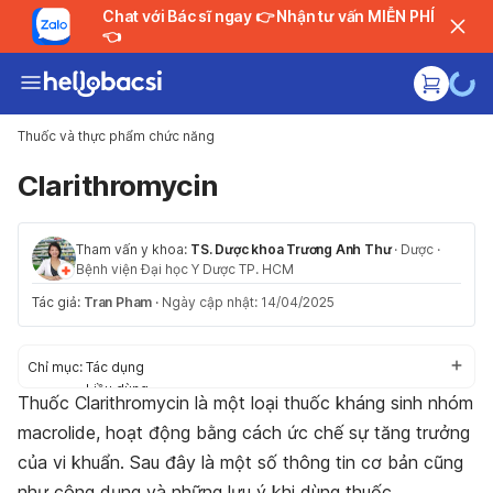
Chat với Bác sĩ ngay 👉 Nhận tư vấn MIỄN PHÍ
👈
Thuốc và thực phẩm chức năng
Clarithromycin
Tham vấn y khoa:
TS. Dược khoa Trương Anh Thư
·
Dược
·
Bệnh viện Đại học Y Dược TP. HCM
Tác giả:
Tran Pham
·
Ngày cập nhật: 14/04/2025
Chỉ mục:
Tác dụng
Liều dùng
Thuốc Clarithromycin là một loại thuốc kháng sinh nhóm
Tác dụng phụ
macrolide, hoạt động bằng cách ức chế sự tăng trưởng
Thận trọng/Cảnh báo
Tương tác thuốc
của vi khuẩn. Sau đây là một số thông tin cơ bản cũng
Khẩn cấp/Quá liều
như công dụng và những lưu ý khi dùng thuốc.