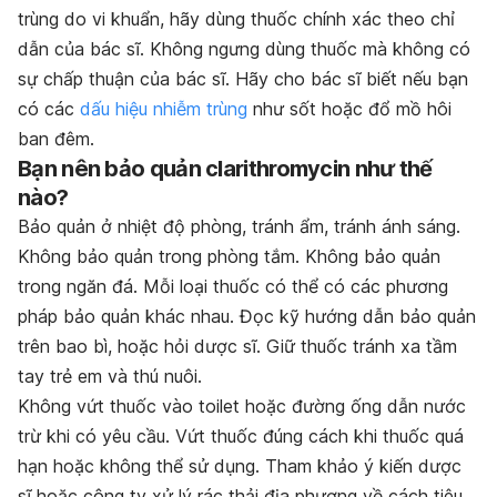
trùng do vi khuẩn, hãy dùng thuốc chính xác theo chỉ
dẫn của bác sĩ. Không ngưng dùng thuốc mà không có
sự chấp thuận của bác sĩ. Hãy cho bác sĩ biết nếu bạn
có các
dấu hiệu nhiễm trùng
như sốt hoặc đổ mồ hôi
ban đêm.
Bạn nên bảo quản clarithromycin như thế
nào?
Bảo quản ở nhiệt độ phòng, tránh ẩm, tránh ánh sáng.
Không bảo quản trong phòng tắm. Không bảo quản
trong ngăn đá. Mỗi loại thuốc có thể có các phương
pháp bảo quản khác nhau. Đọc kỹ hướng dẫn bảo quản
trên bao bì, hoặc hỏi dược sĩ. Giữ thuốc tránh xa tầm
tay trẻ em và thú nuôi.
Không vứt thuốc vào toilet hoặc đường ống dẫn nước
trừ khi có yêu cầu. Vứt thuốc đúng cách khi thuốc quá
hạn hoặc không thể sử dụng. Tham khảo ý kiến dược
sĩ hoặc công ty xử lý rác thải địa phương về cách tiêu