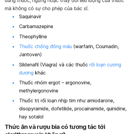
dùng thuốc, ngưng hoặc thay đổi liều lượng của thuốc
mà không có sự cho phép của bác sĩ.
Saquinavir
Carbamazepine
Theophylline
Thuốc chống đông máu
(warfarin, Coumadin,
Jantoven)
Sildenafil (Viagra) và các thuốc
rối loạn cương
dương
khác
Thuốc nhóm ergot – ergonovine,
methylergonovine
Thuốc trị rối loạn nhịp tim như amiodarone,
disopyramide, dofetilide, procainamide, quinidine,
hay sotalol
Thức ăn và rượu bia có
tương tác
tới