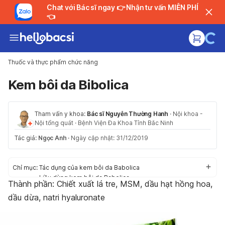
Chat với Bác sĩ ngay 👉 Nhận tư vấn MIỄN PHÍ
👈
Thuốc và thực phẩm chức năng
Kem bôi da Bibolica
Tham vấn y khoa:
Bác sĩ Nguyễn Thường Hanh
·
Nội khoa -
Nội tổng quát
·
Bệnh Viện Đa Khoa Tỉnh Bắc Ninh
Tác giả:
Ngọc Anh
·
Ngày cập nhật: 31/12/2019
Chỉ mục:
Tác dụng của kem bôi da Babolica
Liều dùng kem bôi da Babolica
Thành phần:
Chiết xuất lá tre, MSM, dầu hạt hồng hoa,
Cách dùng kem bôi da Babolica
dầu dừa, natri hyaluronate
Tác dụng phụ của kem Babolica
Thận trọng/Cảnh báo khi dùng kem bôi da Babolica
Tương tác có thể xảy ra với kem bôi da Babolica