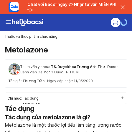
Chat với Bác sĩ ngay 👉 Nhận tư vấn MIỄN PHÍ
👈
Thuốc và thực phẩm chức năng
Metolazone
Tham vấn y khoa:
TS. Dược khoa Trương Anh Thư
·
Dược
·
Bệnh viện Đại học Y Dược TP. HCM
Tác giả:
Thương Trần
·
Ngày cập nhật: 11/05/2020
Chỉ mục:
Tác dụng
Liều dùng
Tác dụng
Tác dụng phụ
Tác dụng của metolazone là gì?
Thận trọng/ Cảnh báo
Tương tác thuốc
Metolazone là một thuốc lợi tiểu làm tăng lượng nước
Khẩn cấp/ Quá liều