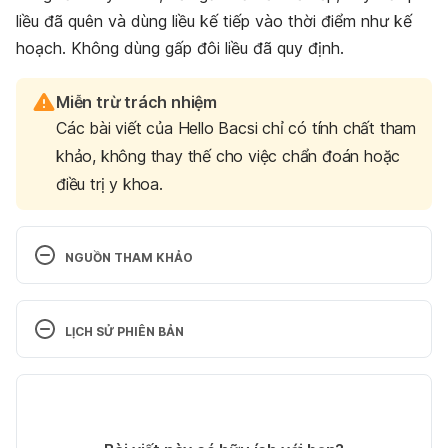
liều đã quên và dùng liều kế tiếp vào thời điểm như kế
hoạch. Không dùng gấp đôi liều đã quy định.
Miễn trừ trách nhiệm
Các bài viết của Hello Bacsi chỉ có tính chất tham
khảo, không thay thế cho việc chẩn đoán hoặc
điều trị y khoa.
NGUỒN THAM KHẢO
Metolazone. http://www.webmd.com/drugs/2/drug
-8431/metolazone-oral/details Ngày truy cập 
LỊCH SỬ PHIÊN BẢN
01/11/2015
Phiên bản hiện tại
Metolazone. http://www.drugs.com/dosage/metola
zone.html Ngày truy cập 01/11/2015
11/05/2020
Tác giả: 
Thương Trần