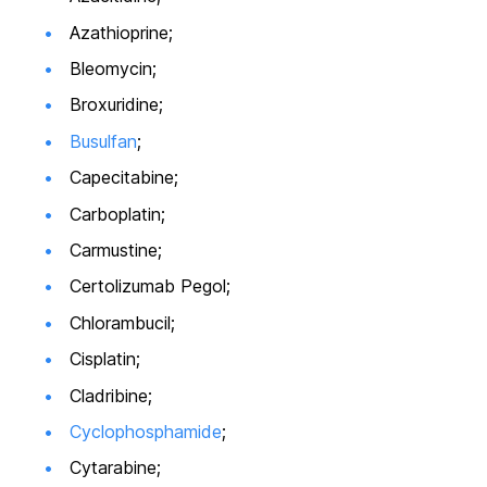
Azathioprine;
Bleomycin;
Broxuridine;
Busulfan
;
Capecitabine;
Carboplatin;
Carmustine;
Certolizumab Pegol;
Chlorambucil;
Cisplatin;
Cladribine;
Cyclophosphamide
;
Cytarabine;