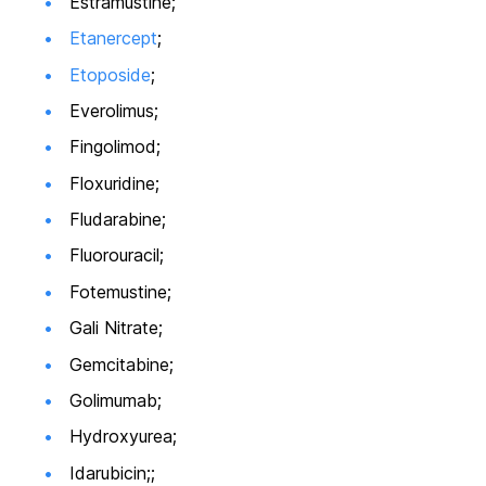
Estramustine;
Etanercept
;
Etoposide
;
Everolimus;
Fingolimod;
Floxuridine;
Fludarabine;
Fluorouracil;
Fotemustine;
Gali Nitrate;
Gemcitabine;
Golimumab;
Hydroxyurea;
Idarubicin;;