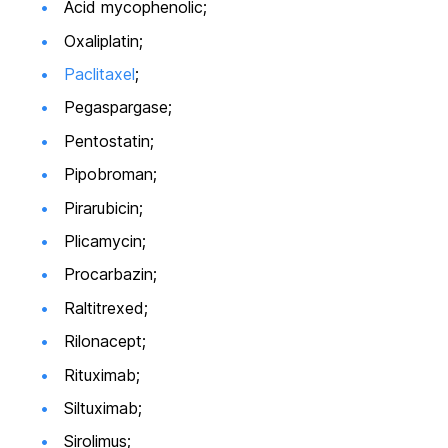
Acid mycophenolic;
Oxaliplatin;
Paclitaxel
;
Pegaspargase;
Pentostatin;
Pipobroman;
Pirarubicin;
Plicamycin;
Procarbazin;
Raltitrexed;
Rilonacept;
Rituximab;
Siltuximab;
Sirolimus;