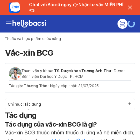
Chat với Bác sĩ ngay 👉 Nhận tư vấn MIỄN PHÍ
👈
Thuốc và thực phẩm chức năng
Vắc-xin BCG
Tham vấn y khoa:
TS. Dược khoa Trương Anh Thư
·
Dược
·
Bệnh viện Đại học Y Dược TP. HCM
Tác giả:
Thương Trần
·
Ngày cập nhật: 31/07/2025
Chỉ mục:
Tác dụng
Liều dùng
Tác dụng
Tác dụng phụ
Tác dụng của vắc-xin BCG là gì?
Thận trọng/ Cảnh báo
Tác dụng phụ
Vắc-xin BCG thuộc nhóm thuốc dị ứng và hệ miễn dịch,
Khẩn cấp/ Quá liều