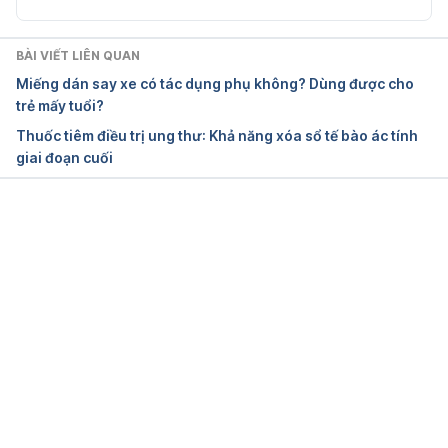
BÀI VIẾT LIÊN QUAN
Miếng dán say xe có tác dụng phụ không? Dùng được cho
trẻ mấy tuổi?
Thuốc tiêm điều trị ung thư: Khả năng xóa sổ tế bào ác tính
giai đoạn cuối
Đang tải....