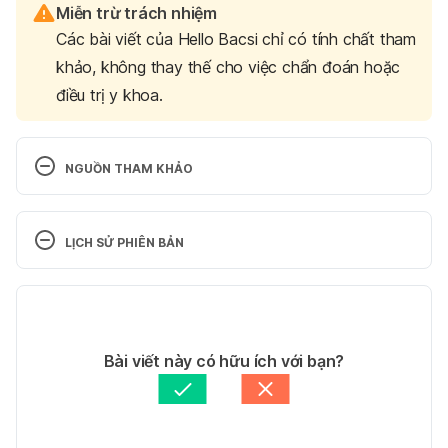
Miễn trừ trách nhiệm
Các bài viết của Hello Bacsi chỉ có tính chất tham
khảo, không thay thế cho việc chẩn đoán hoặc
điều trị y khoa.
NGUỒN THAM KHẢO
Vaccine BCG. 
http://www.webmd.com/children/vaccines/dtap-
LỊCH SỬ PHIÊN BẢN
and-tdap-vaccines. Ngày truy cập 01/11/2015
Phiên bản hiện tại
31/07/2025
Tác giả: 
Thương Trần
Bài viết này có hữu ích với bạn?
Tham vấn y khoa: 
TS. Dược khoa Trương Anh Thư
Cập nhật bởi: 
Ngân Phạm