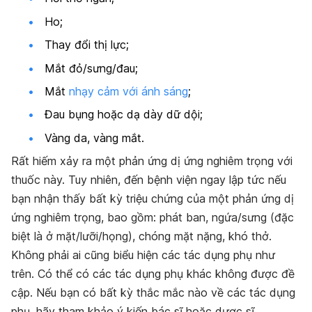
Ho;
Thay đổi thị lực;
Mắt đỏ/sưng/đau;
Mắt
nhạy cảm với ánh sáng
;
Đau bụng hoặc dạ dày dữ dội;
Vàng da, vàng mắt.
Rất hiếm xảy ra một phản ứng dị ứng nghiêm trọng với
thuốc này. Tuy nhiên, đến bệnh viện ngay lập tức nếu
bạn nhận thấy bất kỳ triệu chứng của một phản ứng dị
ứng nghiêm trọng, bao gồm: phát ban, ngứa/sưng (đặc
biệt là ở mặt/lưỡi/họng), chóng mặt nặng, khó thở.
Không phải ai cũng biểu hiện các tác dụng phụ như
trên. Có thể có các tác dụng phụ khác không được đề
cập. Nếu bạn có bất kỳ thắc mắc nào về các tác dụng
phụ, hãy tham khảo ý kiến bác sĩ hoặc dược sĩ.