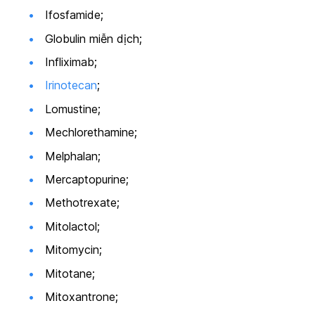
Ifosfamide;
Globulin miễn dịch;
Infliximab;
Irinotecan
;
Lomustine;
Mechlorethamine;
Melphalan;
Mercaptopurine;
Methotrexate;
Mitolactol;
Mitomycin;
Mitotane;
Mitoxantrone;