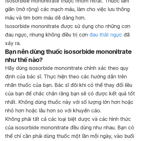
Isosorbide mononitrate thuộc nhóm nitrat. Thuốc làm
giãn (mở rộng) các mạch máu, làm cho việc lưu thông
máu và tim bơm máu dễ dàng hơn.
Isosorbide mononitrate được sử dụng cho những cơn
đau ngực, nhưng không điều trị cơn
đau thắt ngực
đã
xảy ra.
Bạn nên dùng thuốc isosorbide mononitrate
như thế nào?
Hãy dùng isosorbide mononitrate chính xác theo quy
định của bác sĩ. Thực hiện theo các hướng dẫn trên
nhãn thuốc của bạn. Bác sĩ đôi khi có thể thay đổi liều
của bạn để chắc chắn rằng bạn sẽ có được kết quả tốt
nhất. Không dùng thuốc này với số lượng lớn hơn hoặc
nhỏ hơn hoặc lâu hơn so với khuyến cáo.
Không phải tất cả các loại biệt dược và các hình thức
của isosorbide mononitrate đều dùng như nhau. Bạn có
thể chỉ cần phải dùng thuốc một lần mỗi ngày, vào buổi