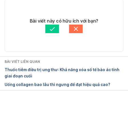
cập 1/11/2015.
11/05/2020
Isosorbide mononitrate. 
Tác giả: 
Thương Trần
Bài viết này có hữu ích với bạn?
http://www.mims.com/India/drug/info/isosorbide%2
Tham vấn y khoa: 
Bác sĩ Lê Thị Mỹ Duyên
0mononitrate?type=full&mtype=generic. Ngày truy 
Cập nhật bởi: 
Thương Trần
cập 1/11/2015.
Isosorbide mononitrate. 
https://www.drugs.com/isosorbide_mononitrate.ht
BÀI VIẾT LIÊN QUAN
ml. Ngày truy cập 1/11/2015.
Thuốc tiêm điều trị ung thư: Khả năng xóa sổ tế bào ác tính
giai đoạn cuối
Uống collagen bao lâu thì ngưng để đạt hiệu quả cao?
Đang tải....