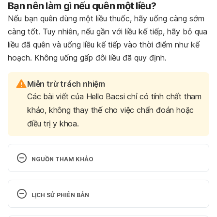
Bạn nên làm gì nếu quên một liều?
Nếu bạn quên dùng một liều thuốc, hãy uống càng sớm
càng tốt. Tuy nhiên, nếu gần với liều kế tiếp, hãy bỏ qua
liều đã quên và uống liều kế tiếp vào thời điểm như kế
hoạch. Không uống gấp đôi liều đã quy định.
Miễn trừ trách nhiệm
Các bài viết của Hello Bacsi chỉ có tính chất tham
khảo, không thay thế cho việc chẩn đoán hoặc
điều trị y khoa.
NGUỒN THAM KHẢO
Isosorbide mononitrate. 
http://www.webmd.com/drugs/2/drug-6054-
LỊCH SỬ PHIÊN BẢN
5048/isosorbide-mononitrate-
oral/isosorbidemononitrate-oral/details. Ngày truy 
Phiên bản hiện tại