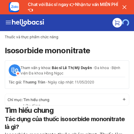
Chat với Bác sĩ ngay 👉 Nhận tư vấn MIỄN PHÍ
👈
Thuốc và thực phẩm chức năng
Isosorbide mononitrate
Tham vấn y khoa:
Bác sĩ Lê Thị Mỹ Duyên
·
Đa khoa
·
Bệnh
viện Đa khoa Hồng Ngọc
Tác giả:
Thương Trần
·
Ngày cập nhật: 11/05/2020
Chỉ mục:
Tìm hiểu chung
Liều dùng
Tìm hiểu chung
Tác dụng phụ
Tác dụng của thuốc isosorbide mononitrate
Thận trọng trước khi dùng
Tương tác thuốc
là gì?
Trường hợp khẩn cấp/quá liều