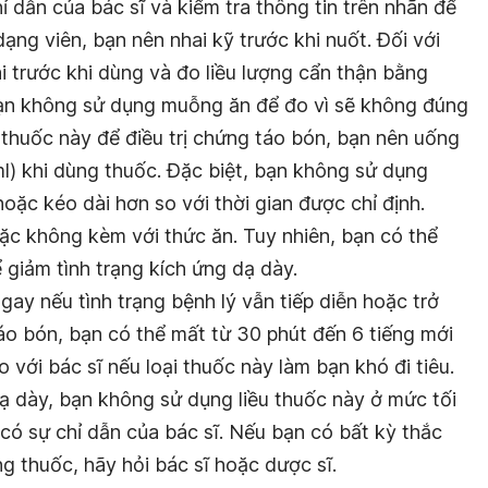
 dẫn của bác sĩ và kiểm tra thông tin trên nhãn để
ạng viên, bạn nên nhai kỹ trước khi nuốt. Đối với
i trước khi dùng và đo liều lượng cẩn thận bằng
ạn không sử dụng muỗng ăn để đo vì sẽ không đúng
 thuốc này để điều trị chứng táo bón, bạn nên uống
) khi dùng thuốc. Đặc biệt, bạn không sử dụng
hoặc kéo dài hơn so với thời gian được chỉ định.
c không kèm với thức ăn. Tuy nhiên, bạn có thể
giảm tình trạng kích ứng dạ dày.
gay nếu tình trạng bệnh lý vẫn tiếp diễn hoặc trở
áo bón, bạn có thể mất từ 30 phút đến 6 tiếng mới
với bác sĩ nếu loại thuốc này làm bạn khó đi tiêu.
dạ dày, bạn không sử dụng liều thuốc này ở mức tối
có sự chỉ dẫn của bác sĩ. Nếu bạn có bất kỳ thắc
g thuốc, hãy hỏi bác sĩ hoặc dược sĩ.