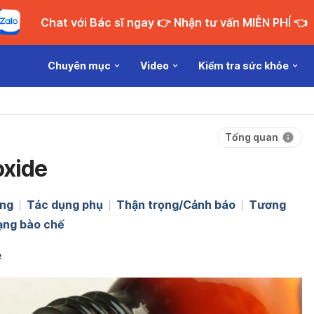
Chat với Bác sĩ ngay 👉 Nhận tư vấn MIỄN PHÍ 👈
Chuyên mục
Video
Kiểm tra sức khỏe
Tổng quan
xide
ng
Tác dụng phụ
Thận trọng/Cảnh báo
Tương
ạng bào chế
e