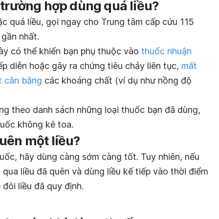
 trường hợp dùng quá liều?
c quá liều, gọi ngay cho Trung tâm cấp cứu 115
 gần nhất.
này có thể khiến bạn phụ thuộc vào
thuốc nhuận
p diễn hoặc gây ra chứng tiêu chảy liên tục,
mất
t cân bằng
các khoáng chất (ví dụ như nồng độ
ang theo danh sách những loại thuốc bạn đã dùng,
uốc không kê toa.
uên một liều?
uốc, hãy dùng càng sớm càng tốt. Tuy nhiên, nếu
ỏ qua liều đã quên và dùng liều kế tiếp vào thời điểm
ôi liều đã quy định.