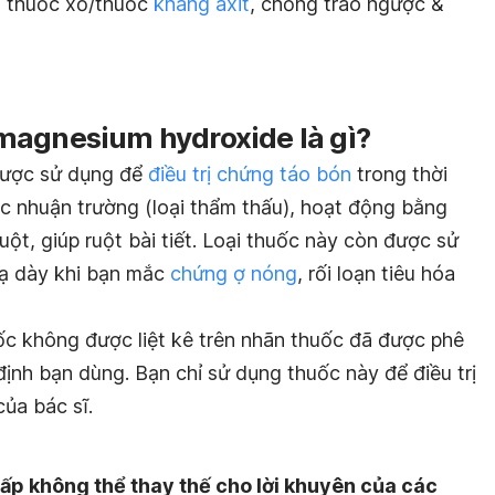
, thuốc xổ/thuốc
kháng axit
, chống trào ngược &
magnesium hydroxide là gì?
được sử dụng để
điều trị chứng táo bón
trong thời
ốc nhuận trường (loại thẩm thấu), hoạt động bằng
ột, giúp ruột bài tiết. Loại thuốc này còn được sử
dạ dày khi bạn mắc
chứng ợ nóng
, rối loạn tiêu hóa
c không được liệt kê trên nhãn thuốc đã được phê
định bạn dùng. Bạn chỉ sử dụng thuốc này để điều trị
của bác sĩ.
ấp không thể thay thế cho lời khuyên của các