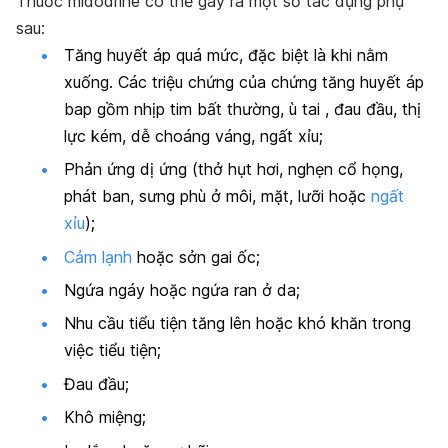
Thuốc midodrine có thể gây ra một số tác dụng phụ
sau:
Tăng huyết áp quá mức, đặc biệt là khi nằm
xuống. Các triệu chứng của chứng tăng huyết áp
bap gồm nhịp tim bất thường, ù tai , đau đầu, thị
lực kém, dễ choáng váng, ngất xỉu;
Phản ứng dị ứng (thở hụt hơi, nghẹn cổ họng,
phát ban, sưng phù ở môi, mặt, lưỡi hoặc
ngất
xỉu
);
Cảm lạnh
hoặc sởn gai ốc;
Ngứa ngáy hoặc ngứa ran ở da;
Nhu cầu tiểu tiện tăng lên hoặc khó khăn trong
việc tiểu tiện;
Đau đầu;
Khô miệng;