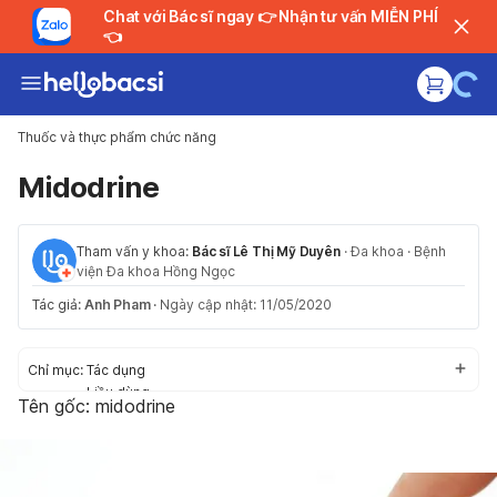
Chat với Bác sĩ ngay 👉 Nhận tư vấn MIỄN PHÍ
👈
Thuốc và thực phẩm chức năng
Midodrine
Tham vấn y khoa:
Bác sĩ Lê Thị Mỹ Duyên
·
Đa khoa
·
Bệnh
viện Đa khoa Hồng Ngọc
Tác giả:
Anh Pham
·
Ngày cập nhật: 11/05/2020
Chỉ mục:
Tác dụng
Liều dùng
Tên gốc: midodrine
Cách dùng
Tác dụng phụ
Thận trọng/Cảnh báo
Tương tác thuốc