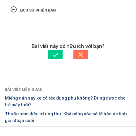
14042/midodrine-oral/details . Ngày truy cập 
LỊCH SỬ PHIÊN BẢN
01/11/2015
Phiên bản hiện tại
Midodrine. 
https://www.drugs.com/cdi/midodrine.html . Ngày 
11/05/2020
truy cập 01/11/2015
Tác giả: 
Anh Pham
Bài viết này có hữu ích với bạn?
Tham vấn y khoa: 
Bác sĩ Lê Thị Mỹ Duyên
Midodrine. 
Cập nhật bởi: 
Tố Quyên
http://www.mims.com/vietnam/home/gatewaysubs
cription/?generic=midodrine . Ngày truy cập 
01/11/2015
BÀI VIẾT LIÊN QUAN
Miếng dán say xe có tác dụng phụ không? Dùng được cho
trẻ mấy tuổi?
Thuốc tiêm điều trị ung thư: Khả năng xóa sổ tế bào ác tính
giai đoạn cuối