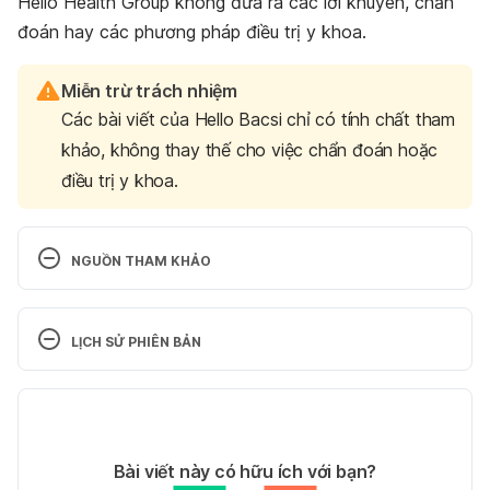
Hello Health Group không đưa ra các lời khuyên, chẩn
đoán hay các phương pháp điều trị y khoa.
Miễn trừ trách nhiệm
Các bài viết của Hello Bacsi chỉ có tính chất tham
khảo, không thay thế cho việc chẩn đoán hoặc
điều trị y khoa.
NGUỒN THAM KHẢO
Halobetasol Topical Dosage. 
https://www.drugs.com/dosage/halobetasol-
LỊCH SỬ PHIÊN BẢN
topical.html Ngày truy cập 02/07/2018
Phiên bản hiện tại
Halobetasol Propionate Cream. 
https://www.webmd.com/drugs/2/drug-
11/05/2020
5900/halobetasol-propionate-topical/details Ngày 
Tác giả: 
Quyên Thảo
Bài viết này có hữu ích với bạn?
truy cập 02/07/2018
Tham vấn y khoa: 
Bác sĩ Nguyễn Thường Hanh