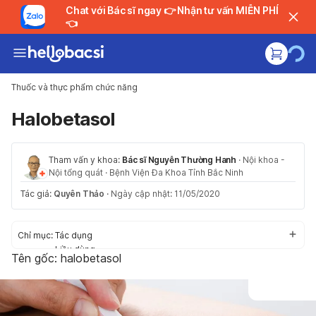
Chat với Bác sĩ ngay 👉 Nhận tư vấn MIỄN PHÍ
👈
Thuốc và thực phẩm chức năng
Halobetasol
Tham vấn y khoa:
Bác sĩ Nguyễn Thường Hanh
·
Nội khoa -
Nội tổng quát
·
Bệnh Viện Đa Khoa Tỉnh Bắc Ninh
Tác giả:
Quyên Thảo
·
Ngày cập nhật: 11/05/2020
Chỉ mục:
Tác dụng
Liều dùng
Tên gốc: halobetasol
Cách dùng
Tác dụng phụ
Thận trọng/Cảnh báo
Tương tác thuốc