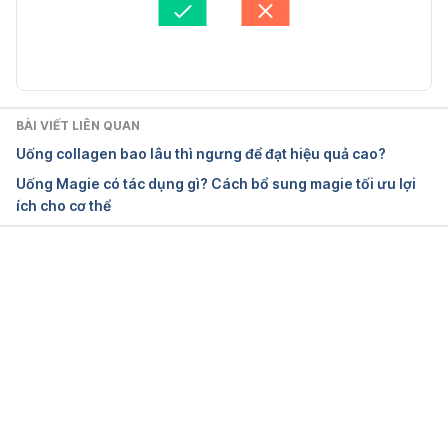
Cập nhật bởi: 
Hoàng Diệu Thu
Halobetasol Propionate Cream. 
 https://www.tabletwise.com/us-vi/halobetasol-
propionate-cream Ngày truy cập 02/07/2018
BÀI VIẾT LIÊN QUAN
Halobetasol. https://wikimed.vn/thuoc/halobetasol-
Uống collagen bao lâu thì ngưng để đạt hiệu quả cao?
med1431 Ngày truy cập 02/07/2018
Uống Magie có tác dụng gì? Cách bổ sung magie tối ưu lợi
ích cho cơ thể
Đang tải....