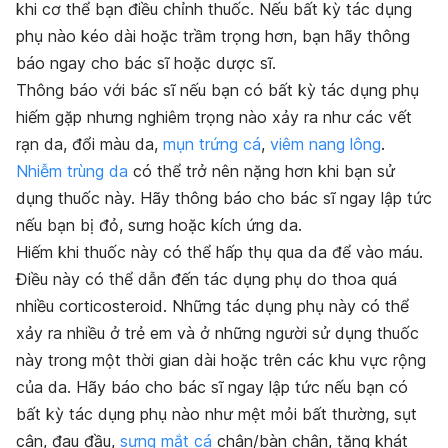
khi cơ thể bạn điều chỉnh thuốc. Nếu bất kỳ tác dụng
phụ nào kéo dài hoặc trầm trọng hơn, bạn hãy thông
báo ngay cho bác sĩ hoặc dược sĩ.
Thông báo với bác sĩ nếu bạn có bất kỳ tác dụng phụ
hiếm gặp nhưng nghiêm trọng nào xảy ra như các vết
rạn da, đổi màu da,
mụn trứng cá
,
viêm nang lông
.
Nhiễm trùng da
có thể trở nên nặng hơn khi bạn sử
dụng thuốc này. Hãy thông báo cho bác sĩ ngay lập tức
nếu bạn bị đỏ, sưng hoặc kích ứng da.
Hiếm khi thuốc này có thể hấp thụ qua da để vào máu.
Điều này có thể dẫn đến tác dụng phụ do thoa quá
nhiều corticosteroid. Những tác dụng phụ này có thể
xảy ra nhiều ở trẻ em và ở những người sử dụng thuốc
này trong một thời gian dài hoặc trên các khu vực rộng
của da. Hãy báo cho bác sĩ ngay lập tức nếu bạn có
bất kỳ tác dụng phụ nào như mệt mỏi bất thường, sụt
cân, đau đầu,
sưng mắt cá
chân/bàn chân, tăng khát