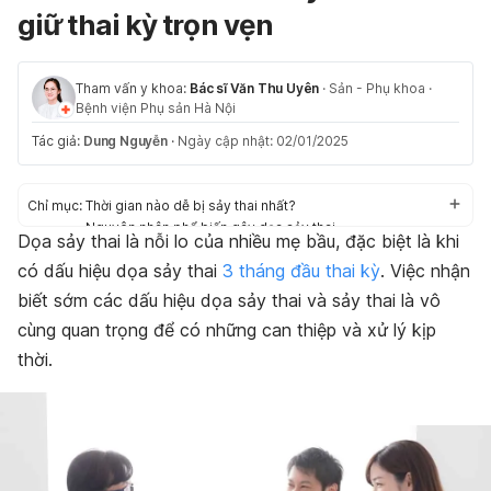
giữ thai kỳ trọn vẹn
Tham vấn y khoa:
Bác sĩ Văn Thu Uyên
·
Sản - Phụ khoa
·
Bệnh viện Phụ sản Hà Nội
Tác giả:
Dung Nguyễn
·
Ngày cập nhật: 02/01/2025
Chỉ mục:
Thời gian nào dễ bị sảy thai nhất?
Nguyên nhân phổ biến gây dọa sảy thai
Dọa sảy thai là nỗi lo của nhiều mẹ bầu, đặc biệt là khi
Dọa sảy thai và dấu hiệu dọa sảy thai
có dấu hiệu dọa sảy thai
3 tháng đầu thai kỳ
. Việc nhận
Dọa sảy thai 3 tháng đầu: Rủi ro cao và cách phòng tránh
Cách giảm rủi ro dọa sảy thai 3 tháng đầu
biết sớm các dấu hiệu dọa sảy thai và sảy thai là vô
Sảy thai tự nhiên và những điều cần lưu ý
cùng quan trọng để có những can thiệp và xử lý kịp
Dấu hiệu dọa sảy thai: Khi nào cần gặp bác sĩ?
thời.
Lời khuyên từ chuyên gia: Làm sao để có một thai kỳ an
toàn?