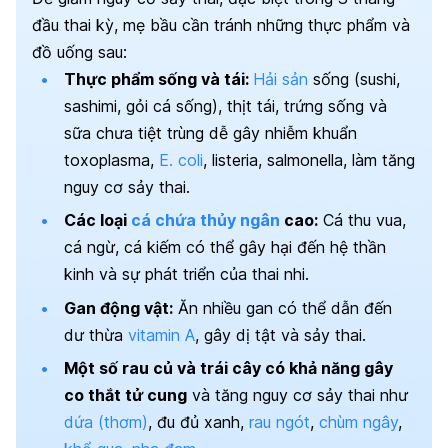
đầu thai kỳ, mẹ bầu cần tránh những thực phẩm và
đồ uống sau:
Thực phẩm sống và tái:
Hải sản
sống (sushi,
sashimi, gỏi cá sống), thịt tái, trứng sống và
sữa chưa tiệt trùng dễ gây nhiễm khuẩn
toxoplasma,
E. coli
, listeria, salmonella, làm tăng
nguy cơ sảy thai.
Các loại
cá chứa thủy ngân
cao:
Cá thu vua,
cá ngừ, cá kiếm có thể gây hại đến hệ thần
kinh và sự phát triển của thai nhi.
Gan động vật:
Ăn nhiều gan có thể dẫn đến
dư thừa
vitamin A
, gây dị tật và sảy thai.
Một số rau củ và trái cây có khả năng gây
co thắt tử cung
và tăng nguy cơ sảy thai như
dứa (thơm)
, đu đủ xanh,
rau ngót
,
chùm ngây
,