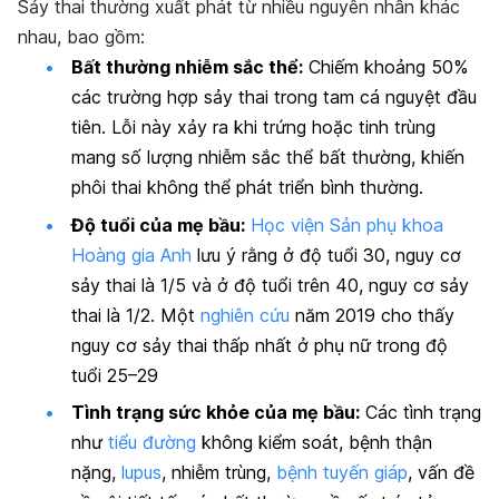
Sảy thai thường xuất phát từ nhiều nguyên nhân khác
nhau, bao gồm:
Bất thường nhiễm sắc thể:
Chiếm khoảng 50%
các trường hợp sảy thai trong tam cá nguyệt đầu
tiên. Lỗi này xảy ra khi trứng hoặc tinh trùng
mang số lượng nhiễm sắc thể bất thường, khiến
phôi thai không thể phát triển bình thường.
Độ tuổi của mẹ bầu:
Học viện Sản phụ khoa
Hoàng gia Anh
lưu ý rằng ở độ tuổi 30, nguy cơ
sảy thai là 1/5 và ở độ tuổi trên 40, nguy cơ sảy
thai là 1/2. Một
nghiên cứu
năm 2019 cho thấy
nguy cơ sảy thai thấp nhất ở phụ nữ trong độ
tuổi 25–29
Tình trạng sức khỏe của mẹ bầu:
Các tình trạng
như
tiểu đường
không kiểm soát, bệnh thận
nặng,
lupus
, nhiễm trùng,
bệnh tuyến giáp
, vấn đề