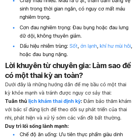
Chảy máu nhiều: Máu ra ồ ạt, thấm đẫm băng vệ
sinh trong thời gian ngắn, có nguy cơ mất máu
nghiêm trọng.
Cơn đau nghiêm trọng: Đau bụng hoặc đau lưng
dữ dội, không thuyên giảm.
Dấu hiệu nhiễm trùng:
Sốt
,
ớn lạnh
,
khí hư mùi hôi
,
hoặc đau bụng nặng.
Lời khuyên từ chuyên gia: Làm sao để
có một thai kỳ an toàn?
Dưới đây là những hướng dẫn để mẹ bầu có một thai
kỳ khỏe mạnh và tránh được nguy cơ sảy thai:
Tuân thủ
lịch khám thai định kỳ
:
Đảm bảo thăm khám
với bác sĩ đúng lịch để theo dõi sự phát triển của thai
nhi, phát hiện và xử lý sớm các vấn đề bất thường.
Duy trì lối sống lành mạnh:
Chế độ ăn uống: Ưu tiên thực phẩm giàu dinh