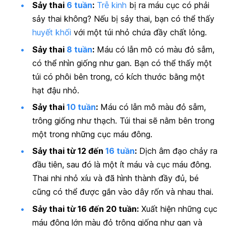
Sảy thai
6 tuần
:
Trễ kinh
bị ra máu cục có phải
sảy thai không? Nếu bị sảy thai, bạn có thể thấy
huyết khối
với một túi nhỏ chứa đầy chất lỏng.
Sảy thai
8 tuần
:
Máu có lẫn mô có màu đỏ sẫm,
có thể nhìn giống như gan. Bạn có thể thấy một
túi có phôi bên trong, có kích thước bằng một
hạt đậu nhỏ.
Sảy thai
10 tuần
:
Máu có lẫn mô màu đỏ sẫm,
trông giống như thạch. Túi thai sẽ nằm bên trong
một trong những cục máu đông.
Sảy thai từ 12 đến
16 tuần
:
Dịch âm đạo chảy ra
đầu tiên, sau đó là một ít máu và cục máu đông.
Thai nhi nhỏ xíu và đã hình thành đầy đủ, bé
cũng có thể được gắn vào dây rốn và nhau thai.
Sảy thai từ 16 đến 20 tuần:
Xuất hiện những cục
máu đông lớn màu đỏ trông giống như gan và