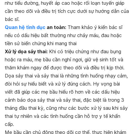
như tiểu đường, huyết áp cao hoặc rối loạn tuyến giáp
cần theo dõi và điều trị tích cực dưới sự hướng dẫn của
bác sĩ.
Quan hệ tình dục
an toàn:
Tham khảo ý kiến bác sĩ
nếu có dấu hiệu bất thường như chảy máu, đau hoặc
tiền sử biến chứng khi mang thai
Xử lý dọa sảy thai:
Khi có triệu chứng như đau bụng
hoặc ra máu, mẹ bầu cần nghỉ ngơi, giữ vệ sinh tốt và
thăm khám ngay để được theo dõi và điều trị kịp thời.
Dọa sảy thai và sảy thai là những tình huống nhạy cảm,
đòi hỏi sự hiểu biết và xử lý đúng cách. Hy vọng bài
viết đã giúp các mẹ bầu hiểu rõ hơn về các dấu hiệu
cảnh báo dọa sảy thai và sảy thai, đặc biệt là trong 3
tháng đầu thai kỳ, cũng như các bước xử lý sau khi sảy
thai tự nhiên và các tình huống cần hỗ trợ y tế khẩn
cấp.
Mẹ bầu cần chủ động theo dõi cơ thể, thực hiện khám