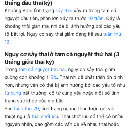
tháng đầu thai kỳ)
Khoảng 80% tình trạng
sảy thai
xảy ra trong tam cá
nguyệt đầu tiên, phần lớn xảy ra trước
10 tuần
. Đây là
khoảng thời gian thai nhi dễ bị ảnh hưởng bởi các yếu
tố bất lợi. Nguy cơ sảy thai giảm đáng kể sau
tuần thứ
12
.
Nguy cơ sảy thai ở tam cá nguyệt thứ hai (3
tháng giữa thai kỳ)
Trong
tam cá nguyệt thứ hai
, nguy cơ sảy thai giảm
xuống còn khoảng
1-5%
. Thai nhi đã phát triển ổn định
hơn, nhưng vẫn có thể bị ảnh hưởng bởi các yếu tố như
tử cung
bất thường, cổ tử cung yếu hoặc một số tình
trạng sức khỏe của mẹ bầu.
Sau
tuần thứ 20
, tình trạng ngưng thai được gọi với
thuật ngữ là
thai chết lưu
. Thai chết lưu có thể có nhiều
nguyên nhân, bao gồm các vấn đề về nhau thai hoặc