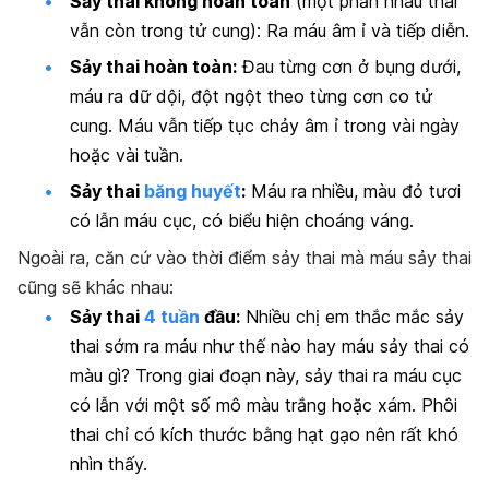
Sảy thai không hoàn toàn
(một phần nhau thai
vẫn còn trong tử cung):
Ra máu âm ỉ và tiếp diễn.
Sảy thai hoàn toàn:
Đau từng cơn ở bụng dưới,
máu ra dữ dội, đột ngột theo từng cơn co tử
cung. Máu vẫn tiếp tục chảy âm ỉ trong vài ngày
hoặc vài tuần.
Sảy thai
băng huyết
:
Máu ra nhiều, màu đỏ tươi
có lẫn máu cục, có biểu hiện choáng váng.
Ngoài ra, căn cứ vào thời điểm sảy thai mà máu sảy thai
cũng sẽ khác nhau:
Sảy thai
4 tuần
đầu:
Nhiều chị em thắc mắc sảy
thai sớm ra máu như thế nào hay máu sảy thai có
màu gì? Trong giai đoạn này, sảy thai ra máu cục
có lẫn với một số mô màu trắng hoặc xám. Phôi
thai chỉ có kích thước bằng hạt gạo nên rất khó
nhìn thấy.