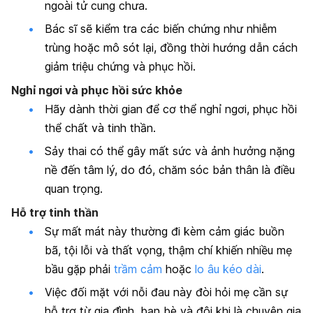
ngoài tử cung chưa.
Bác sĩ sẽ kiểm tra các biến chứng như nhiễm
trùng hoặc mô sót lại, đồng thời hướng dẫn cách
giảm triệu chứng và phục hồi.
Nghỉ ngơi và phục hồi sức khỏe
Hãy dành thời gian để cơ thể nghỉ ngơi, phục hồi
thể chất và tinh thần.
Sảy thai có thể gây mất sức và ảnh hưởng nặng
nề đến tâm lý, do đó, chăm sóc bản thân là điều
quan trọng.
Hỗ trợ tinh thần
Sự mất mát này thường đi kèm cảm giác buồn
bã, tội lỗi và thất vọng, thậm chí khiến nhiều mẹ
bầu gặp phải
trầm cảm
hoặc
lo âu kéo dài
.
Việc đối mặt với nỗi đau này đòi hỏi mẹ cần sự
hỗ trợ từ gia đình, bạn bè và đôi khi là chuyên gia