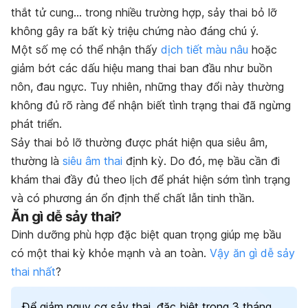
thắt tử cung… trong nhiều trường hợp, sảy thai bỏ lỡ
không gây ra bất kỳ triệu chứng nào đáng chú ý.
Một số mẹ có thể nhận thấy
dịch tiết màu nâu
hoặc
giảm bớt các dấu hiệu mang thai ban đầu như buồn
nôn, đau ngực. Tuy nhiên, những thay đổi này thường
không đủ rõ ràng để nhận biết tình trạng thai đã ngừng
phát triển.
Sảy thai bỏ lỡ thường được phát hiện qua siêu âm,
thường là
siêu âm thai
định kỳ. Do đó, mẹ bầu cần đi
khám thai đầy đủ theo lịch để phát hiện sớm tình trạng
và có phương án ổn định thể chất lẫn tinh thần.
Ăn gì dễ sảy thai?
Dinh dưỡng phù hợp đặc biệt quan trọng giúp mẹ bầu
có một thai kỳ khỏe mạnh và an toàn.
Vậy ăn gì dễ sảy
thai nhất
?
Để giảm nguy cơ sảy thai, đặc biệt trong 3 tháng