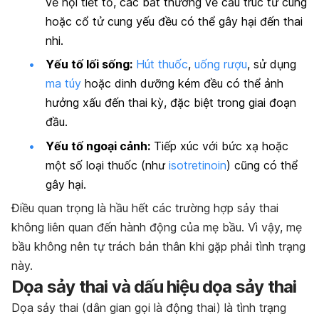
về nội tiết tố, các bất thường về cấu trúc tử cung
hoặc cổ tử cung yếu đều có thể gây hại đến thai
nhi.
Yếu tố lối sống:
Hút thuốc
,
uống rượu
, sử dụng
ma túy
hoặc dinh dưỡng kém đều có thể ảnh
hưởng xấu đến thai kỳ, đặc biệt trong giai đoạn
đầu.
Yếu tố ngoại cảnh:
Tiếp xúc với bức xạ hoặc
một số loại thuốc (như
isotretinoin
) cũng có thể
gây hại.
Điều quan trọng là hầu hết các trường hợp sảy thai
không liên quan đến hành động của mẹ bầu. Vì vậy, mẹ
bầu không nên tự trách bản thân khi gặp phải tình trạng
này.
Dọa sảy thai và dấu hiệu dọa sảy thai
Dọa sảy thai (dân gian gọi là động thai) là tình trạng