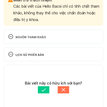
Các bài viết của Hello Bacsi chỉ có tính chất tham
khảo, không thay thế cho việc chẩn đoán hoặc
điều trị y khoa.
NGUỒN THAM KHẢO
Pregnancy week 9
LỊCH SỬ PHIÊN BẢN
https://www.nct.org.uk/pregnancy/your-pregnancy-
week-week/pregnancy-week-9 Ngày truy cập: 
Phiên bản hiện tại
27/9/2024
15/07/2025
Pregnancy at week 9
Tác giả: 
Lan Quan
Bài viết này có hữu ích với bạn?
Tham vấn y khoa: 
Đội ngũ y bác sĩ - Bệnh viện Đa 
https://www.pregnancybirthbaby.org.au/pregnancy
khoa Bảo Sơn
Cập nhật bởi: 
Dang Tran
-at-week-9 Ngày truy cập: 27/9/2024