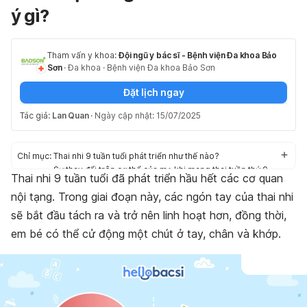
ý gì?
Tham vấn y khoa:
Đội ngũ y bác sĩ - Bệnh viện Đa khoa Bảo
Sơn
·
Đa khoa
·
Bệnh viện Đa khoa Bảo Sơn
Đặt lịch ngay
Tác giả:
Lan Quan
·
Ngày cập nhật: 15/07/2025
Chỉ mục:
Thai nhi 9 tuần tuổi phát triển như thế nào?
Sự thay đổi trên cơ thể của mẹ khi mang thai tuần thứ 9
Thai nhi 9 tuần tuổi đã phát triển hầu hết các cơ quan
Lời khuyên của bác sĩ dành cho mẹ bầu mang thai 9 tuần
nội tạng. Trong giai đoạn này, các ngón tay của thai nhi
Thai nhi 9 tuần và những thắc mắc thường gặp
sẽ bắt đầu tách ra và trở nên linh hoạt hơn, đồng thời,
em bé có thể cử động một chút ở tay, chân và khớp.