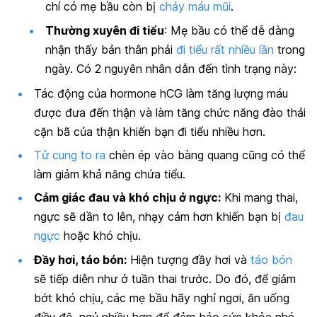
chí có mẹ bầu còn bị
chảy máu mũi
.
Thường xuyên đi tiểu
: Mẹ bầu có thể dễ dàng
nhận thấy bản thân phải
đi tiểu rất nhiều lần
trong
ngày. Có 2 nguyên nhân dẫn đến tình trạng này:
Tác động của hormone hCG
làm tăng lượng máu
được đưa đến thận và làm tăng chức năng đào thải
cặn bã của thận khiến bạn đi tiểu nhiều hơn.
Tử cung to ra
chèn ép vào bàng quang cũng có thể
làm giảm khả năng chứa tiểu.
Cảm giác đau và khó chịu ở ngực:
Khi mang thai,
ngực sẽ dần to lên, nhạy cảm hơn khiến bạn bị
đau
ngực
hoặc khó chịu.
Đầy hơi, táo bón:
Hiện tượng đầy hơi và
táo bón
sẽ tiếp diễn như ở tuần thai trước. Do đó, để giảm
bớt khó chịu, các mẹ bầu hãy nghỉ ngơi, ăn uống
điều độ, ngủ nhiều hơn để đảm bảo sức khỏe nhé.