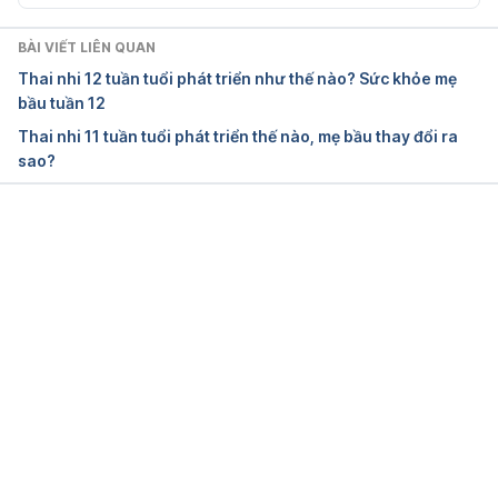
Week-by-week guide to pregnancy
BÀI VIẾT LIÊN QUAN
https://www.nhs.uk/start4life/pregnancy/week-by-
Thai nhi 12 tuần tuổi phát triển như thế nào? Sức khỏe mẹ
week/1st-trimester/week-9/#anchor-tabs Ngày truy 
bầu tuần 12
cập: 27/9/2024
Thai nhi 11 tuần tuổi phát triển thế nào, mẹ bầu thay đổi ra
sao?
Pregnancy calendar – Week 9
http://kidshealth.org/parent/pregnancy_center/preg
nancy_calendar/week9.html#cat20733 Ngày truy 
Đang tải....
cập: 27/9/2024
Poppy seed to pumpkin: How big is your baby?
http://www.babycenter.com/slideshow-baby-size 
Ngày truy cập: 27/9/2024
Your pregnancy: 9 weeks