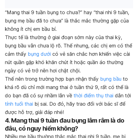
“Mang thai 9 tuần bụng to chưa?” hay “thai nhi 9 tuần,
bụng mẹ bầu đã to chưa” là thắc mắc thường gặp của
không ít chị em bầu bí.
Thực tế là thường ở giai đoạn sớm này của thai kỳ,
bụng bầu vẫn chưa lộ rõ. Thế nhưng, các chị em có thể
cảm thấy
bụng dưới
có vẻ săn chắc hơn khiến việc cài
nút quần gặp khó khăn chút ít hoặc quần áo thường
ngày có vẻ trở nên hơi chật chội.
Thế nên trong trường hợp bạn nhận thấy
bụng bầu
to
khá rõ dù chỉ mới mang thai ở tuần thứ 9, rất có thể là
do bạn đã có sự nhầm lẫn về
thời điểm thụ thai
dẫn tới
tính tuổi thai
bị sai. Do đó, hãy trao đổi với bác sĩ để
được hỗ trợ, giải đáp nhé!
4. Mang thai 9 tuần đau bụng lâm râm là do
đâu, có nguy hiểm không?
Nhiều mẹ bầu thường thắc mắc thai nhi 9 tuần, mẹ bị