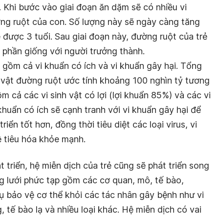
 Khi bước vào giai đoạn ăn dặm sẽ có nhiều vi
ng ruột của con. Số lượng này sẽ ngày càng tăng
 được 3 tuổi. Sau giai đoạn này, đường ruột của trẻ
 phần giống với người trưởng thành.
 gồm cả vi khuẩn có ích và vi khuẩn gây hại. Tổng
h vật đường ruột ước tính khoảng 100 nghìn tỷ tương
m cả các vi sinh vật có lợi (lợi khuẩn 85%) và các vi
huẩn có ích sẽ cạnh tranh với vi khuẩn gây hại để
iển tốt hơn, đồng thời tiêu diệt các loại virus, vi
ệ tiêu hóa khỏe mạnh.
t triển, hệ miễn dịch của trẻ cũng sẽ phát triển song
g lưới phức tạp gồm các cơ quan, mô, tế bào,
ụ bảo vệ cơ thể khỏi các tác nhân gây bệnh như vi
g, tế bào lạ và nhiều loại khác. Hệ miễn dịch có vai