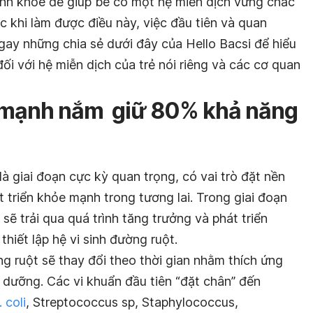
nh khỏe để giúp bé có một hệ miễn dịch vững chắc
 khi làm được điều này, việc đầu tiên và quan
gay những chia sẻ dưới đây của Hello Bacsi để hiểu
đối với hệ miễn dịch của trẻ nói riêng và các cơ quan
e mạnh nắm giữ
80% khả năng
là giai đoạn cực kỳ quan trọng, có vai trò đặt nền
t triển khỏe mạnh trong tương lai. Trong giai đoạn
 sẽ trải qua quá trình tăng trưởng và phát triển
hiết lập hệ vi sinh đường ruột.
g ruột sẽ thay đổi theo thời gian nhằm thích ứng
 dưỡng. Các vi khuẩn đầu tiên “đặt chân” đến
. coli
, Streptococcus sp, Staphylococcus,