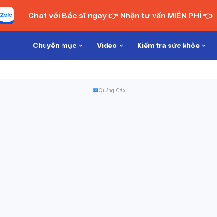
Chat với Bác sĩ ngay 👉 Nhận tư vấn MIỄN PHÍ 👈
Chuyên mục
Video
Kiểm tra sức khỏe
Quảng Cáo