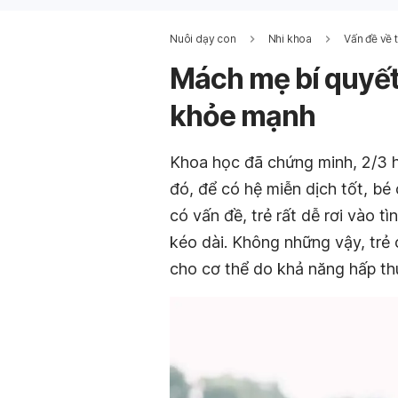
Nuôi dạy con
Nhi khoa
Vấn đề về 
Mách mẹ bí quyết 
khỏe mạnh
Khoa học đã chứng minh, 2/3 h
đó, để có hệ miễn dịch tốt, bé
có vấn đề, trẻ rất dễ rơi vào tì
kéo dài. Không những vậy, trẻ 
cho cơ thể do khả năng hấp th