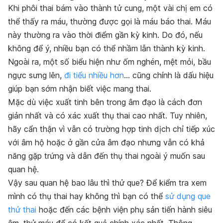
Khi phôi thai bám vào thành tử cung, một vài chị em có
thể thấy ra máu, thường được gọi là
máu báo thai
. Máu
này thường ra vào thời điểm gần kỳ kinh. Do đó, nếu
không để ý, nhiều bạn có thể nhầm lẫn thành kỳ kinh.
Ngoài ra, một số biểu hiện như ốm nghén, mệt mỏi, bầu
ngực sưng lên,
đi tiểu nhiều hơn
… cũng chính là dấu hiệu
giúp bạn sớm nhận biết việc mang thai.
Mặc dù việc xuất tinh bên trong âm đạo là cách đơn
giản nhất và có xác xuất thụ thai cao nhất. Tuy nhiên,
hãy cẩn thận vì vẫn có trường hợp tinh dịch chỉ tiếp xúc
với âm hộ hoặc ở gần cửa âm đạo nhưng vẫn có khả
năng gặp trứng và dẫn đến thụ thai ngoài ý muốn sau
quan hệ.
Vậy sau quan hệ bao lâu thì thử que? Để kiểm tra xem
mình có thụ thai hay không thì bạn có thể
sử dụng que
thử thai
hoặc đến các bệnh viện phụ sản tiến hành siêu