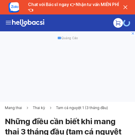
Chat với Bác sĩ ngay 👉 Nhận tư vấn MIỄN PHÍ
👈
Quảng Cáo
Mang thai
Thai kỳ
Tam cá nguyệt 1 (3 tháng đầu)
Những điều cần biết khi mang
thai 3 tháng đầu (tam cá nguyệt