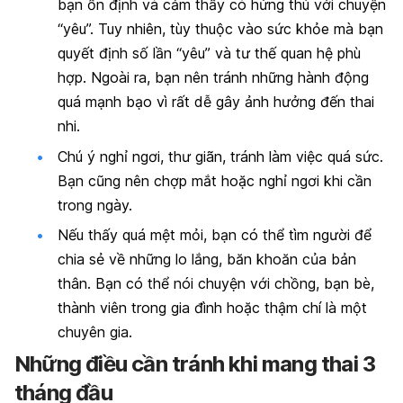
bạn ổn định và cảm thấy có hứng thú với chuyện
“yêu”. Tuy nhiên, tùy thuộc vào sức khỏe mà bạn
quyết định số lần “yêu” và tư thế quan hệ phù
hợp. Ngoài ra, bạn nên tránh những hành động
quá mạnh bạo vì rất dễ gây ảnh hưởng đến thai
nhi.
Chú ý nghỉ ngơi, thư giãn, tránh làm việc quá sức.
Bạn cũng nên chợp mắt hoặc nghỉ ngơi khi cần
trong ngày.
Nếu thấy quá mệt mỏi, bạn có thể tìm người để
chia sẻ về những lo lắng, băn khoăn của bản
thân. Bạn có thể nói chuyện với chồng, bạn bè,
thành viên trong gia đình hoặc thậm chí là một
chuyên gia.
Những điều cần tránh khi mang thai 3
tháng đầu