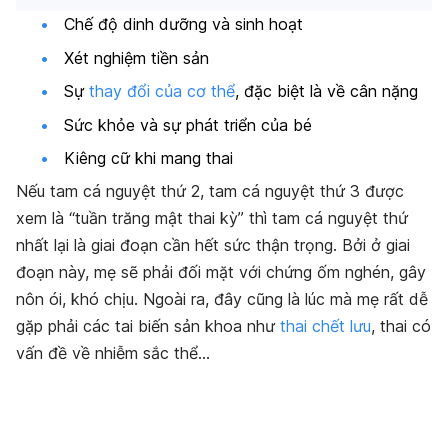
Chế độ dinh dưỡng và sinh hoạt
Xét nghiệm tiền sản
Sự
thay đổi của cơ thể
, đặc biệt là về cân nặng
Sức khỏe và sự phát triển của bé
Kiêng cữ khi mang thai
Nếu tam cá nguyệt thứ 2, tam cá nguyệt thứ 3 được
xem là “tuần trăng mật thai kỳ” thì tam cá nguyệt thứ
nhất lại là giai đoạn cần hết sức thận trọng. Bởi ở giai
đoạn này, mẹ sẽ phải đối mặt với chứng ốm nghén, gây
nôn ói, khó chịu. Ngoài ra, đây cũng là lúc mà mẹ rất dễ
gặp phải các tai biến sản khoa như
thai chết lưu
, thai có
vấn đề về nhiễm sắc thể…