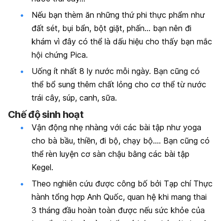
Nếu bạn thèm ăn những thứ phi thực phẩm như
đất sét, bụi bẩn, bột giặt, phấn… bạn nên đi
khám vì đây có thể là dấu hiệu cho thấy bạn mắc
hội chứng Pica.
Uống ít nhất 8 ly nước mỗi ngày. Bạn cũng có
thể bổ sung thêm chất lỏng cho cơ thể từ nước
trái cây, súp, canh, sữa.
Chế độ sinh hoạt
Vận động nhẹ nhàng với các bài tập như yoga
cho bà bầu, thiền, đi bộ, chạy bộ…. Bạn cũng có
thể rèn luyện cơ sàn chậu bằng các bài tập
Kegel.
Theo nghiên cứu được công bố bởi Tạp chí Thực
hành tổng hợp Anh Quốc, quan hệ khi mang thai
3 tháng đầu hoàn toàn được nếu sức khỏe của