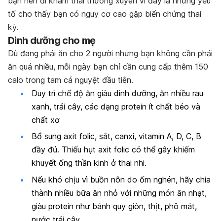
bạn nên đi khám thai thường xuyên vì đây là những yếu
tố cho thấy bạn có nguy cơ cao gặp biến chứng thai
kỳ.
Dinh dưỡng cho mẹ
Dù đang phải ăn cho 2 người nhưng bạn không cần phải
ăn quá nhiều, mỗi ngày bạn chỉ cần cung cấp thêm 150
calo trong tam cá nguyệt đầu tiên.
Duy trì chế độ ăn giàu dinh dưỡng, ăn nhiều rau
xanh, trái cây, các dạng protein ít chất béo và
chất xơ
Bổ sung axit folic, sắt, canxi, vitamin A, D, C, B
đầy đủ. Thiếu hụt axit folic có thể gây khiếm
khuyết ống thần kinh ở thai nhi.
Nếu khó chịu vì buồn nôn do ốm nghén, hãy chia
thành nhiều bữa ăn nhỏ với những món ăn nhạt,
giàu protein như bánh quy giòn, thịt, phô mát,
nước trái cây…