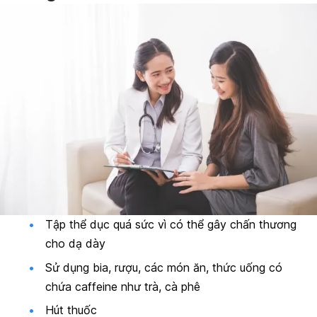
Tập thể dục quá sức vì có thể gây chấn thương
cho dạ dày
Sử dụng bia, rượu, các món ăn, thức uống có
chứa caffeine như trà, cà phê
Hút thuốc