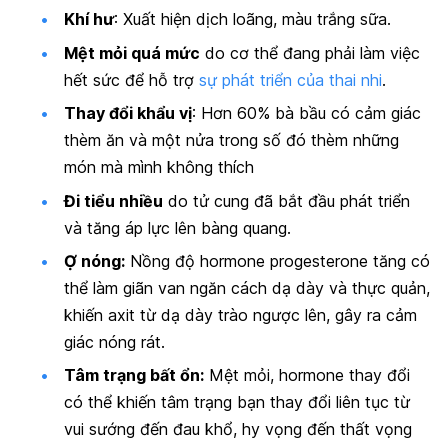
Khí hư
: Xuất hiện dịch loãng, màu trắng sữa.
Mệt mỏi quá mức
do cơ thể đang phải làm việc
hết sức để hỗ trợ
sự phát triển của thai nhi
.
Thay đổi khẩu vị
: Hơn 60% bà bầu có cảm giác
thèm ăn và một nửa trong số đó thèm những
món mà mình không thích
Đi tiểu nhiều
do tử cung đã bắt đầu phát triển
và tăng áp lực lên bàng quang.
Ợ nóng:
Nồng độ hormone progesterone tăng có
thể làm giãn van ngăn cách dạ dày và thực quản,
khiến axit từ dạ dày trào ngược lên, gây ra cảm
giác nóng rát.
Tâm trạng bất ổn:
Mệt mỏi, hormone thay đổi
có thể khiến tâm trạng bạn thay đổi liên tục từ
vui sướng đến đau khổ, hy vọng đến thất vọng