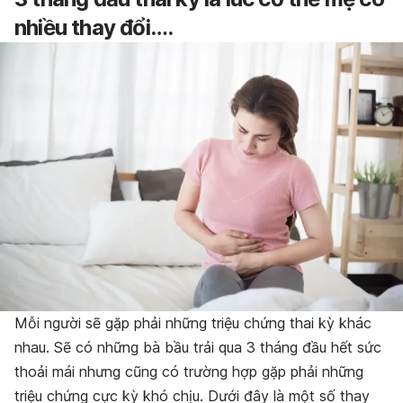
nhiều thay đổi….
Mỗi người sẽ gặp phải những triệu chứng thai kỳ khác
nhau. Sẽ có những bà bầu trải qua 3 tháng đầu hết sức
thoải mái nhưng cũng có trường hợp gặp phải những
triệu chứng cực kỳ khó chịu. Dưới đây là một số thay