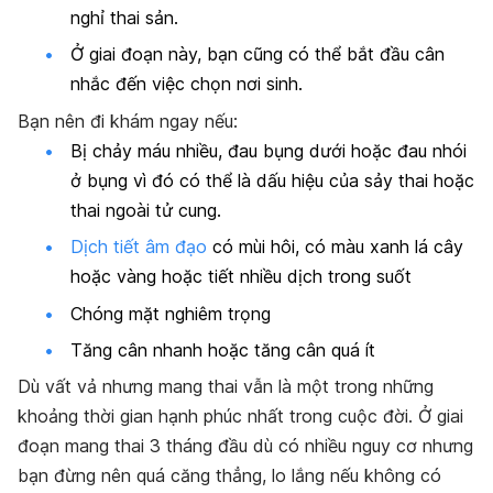
nghỉ thai sản.
Ở giai đoạn này, bạn cũng có thể bắt đầu cân
nhắc đến việc chọn nơi sinh.
Bạn nên đi khám ngay nếu:
Bị chảy máu nhiều, đau bụng dưới hoặc đau nhói
ở bụng vì đó có thể là dấu hiệu của sảy thai hoặc
thai ngoài tử cung.
Dịch tiết âm đạo
có mùi hôi, có màu xanh lá cây
hoặc vàng hoặc tiết nhiều dịch trong suốt
Chóng mặt nghiêm trọng
Tăng cân nhanh hoặc tăng cân quá ít
Dù vất vả nhưng mang thai vẫn là một trong những
khoảng thời gian hạnh phúc nhất trong cuộc đời. Ở giai
đoạn mang thai 3 tháng đầu dù có nhiều nguy cơ nhưng
bạn đừng nên quá căng thẳng, lo lắng nếu không có