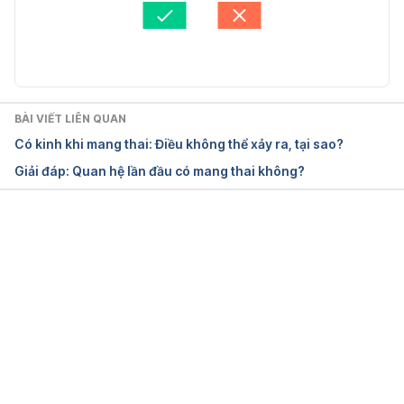
15/1/2021
1st trimester pregnancy: What to expect 
https://www.mayoclinic.org/healthy-
lifestyle/pregnancy-week-by-week/in-
depth/pregnancy/art-20047208
 Ngày truy cập: 
BÀI VIẾT LIÊN QUAN
15/1/2021
Có kinh khi mang thai: Điều không thể xảy ra, tại sao?
Giải đáp: Quan hệ lần đầu có mang thai không?
Đang tải....