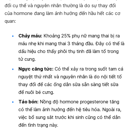
đổi cụ thể và nguyên nhân thường là do sự thay đổi
của hormone đang làm ảnh hưởng đến hầu hết các cơ
quan:
Chảy máu:
Khoảng 25% phụ nữ mang thai bị ra
máu nhẹ khi mang thai 3 tháng đầu. Đây có thể là
dấu hiệu cho thấy phôi thụ tinh đã làm tổ trong
tử cung.
Ngực căng tức:
Có thể xảy ra trong suốt tam cá
nguyệt thứ nhất và nguyên nhân là do nội tiết tố
thay đổi để các ống dẫn sữa sẵn sàng tiết sữa
để nuôi bé cưng.
Táo bón:
Nồng độ hormone progesterone tăng
có thể làm ảnh hưởng đến hệ tiêu hóa. Ngoài ra,
việc bổ sung sắt trước khi sinh cũng có thể dẫn
đến tình trạng này.