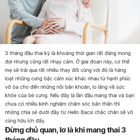
3 tháng đầu thai kỳ là khoảng thời gian rất đáng mong
đợi nhưng cũng rất nhạy cảm. Ở giai đoạn này, cơ thể
mẹ sẽ trải qua rất nhiều thay đổi cùng với đó là hàng
loạt những cung bậc cảm xúc khác nhau từ hạnh phúc
vỡ òa cho đến những nỗi băn khoăn, lo lắng về sức
khỏe của bé cưng. Nếu đây là lần đầu mang thai và bạn
chưa có nhiều kinh nghiệm chăm sóc bản thân thì
những chia sẻ dưới đây từ Hello Bacsi chắc chắn sẽ vô
cùng hữu ích đấy.
Đừng chủ quan, lơ là khi mang thai 3
tháng đầu