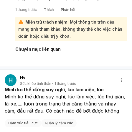
bạn vẫn nên tiếp tục tuân thủ đúng kế hoạch điều trị và
1 tháng trước
Thích
Phản hồi
theo dõi sát với bác sĩ khi giảm/ngưng thuốc, vì thuốc
chống trầm cảm cần kiên nhẫn và không nên tự ý dừng
Miễn trừ trách nhiệm:
Mọi thông tin trên đều
đột ngột.:
mang tính tham khảo, không thay thế cho việc chẩn
Việc bạn muốn ngày làm, tối học, chủ nhật làm thêm là rất
năng động, nhưng nên sắp xếp vừa sức để tránh quá tải,
đoán hoặc điều trị y khoa.
thiếu ngủ hoặc tái phát lo âu/trầm cảm. Hãy ưu tiên ngủ
đủ, ăn uống lành mạnh, vận động đều, giữ nhịp sinh hoạt
Chuyên mục liên quan
ổn định và dành thời gian nghỉ ngơi cho bản thân. Nếu
thấy buồn bã tăng lên, lo âu nhiều, mất ngủ, mệt mỏi kéo
dài hoặc giảm hứng thú, bạn nên báo lại bác sĩ sớm.
Bạn đang đi đúng hướng, cứ tiến từng bước và đừng ép
Hv
mình quá nhanh.
Sức khỏe tinh thần
1 tháng trước
Mình ko thể dừng suy nghĩ, lúc làm việc, lúc
Mình ko thể dừng suy nghĩ, lúc làm việc, lúc thư giãn, 
lái xe,.... luôn trong trạng thái căng thẳng và nhạy 
cảm, đầu rất đau. Có cách nào để bớt được không
Cảm xúc tiêu cực
Quản lý cảm xúc