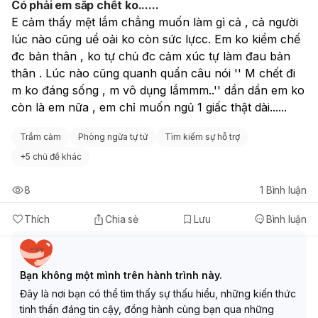
Có phải em sắp chết ko......
rất đúng và cần thiết.
E cảm thấy mệt lắm chẳng muốn làm gì cả , cả người 
lúc nào cũng uể oải ko còn sức lựcc. Em ko kiềm chế 
đc bản thân , ko tự chủ đc cảm xúc tự làm đau bản 
thân . Lúc nào cũng quanh quẩn câu nói '' M chết đi 
m ko đáng sống , m vô dụng lắmmm..'' dần dần em ko 
còn là em nữa , em chỉ muốn ngủ 1 giấc thật dài......
Trầm cảm
Phòng ngừa tự tử
Tìm kiếm sự hỗ trợ
+
5 chủ đề khác
8
1
Bình luận
Thích
Chia sẻ
Lưu
Bình luận
Bạn không một mình trên hành trình này.
Đây là nơi bạn có thể tìm thấy sự thấu hiểu, những kiến thức
tinh thần đáng tin cậy, đồng hành cùng bạn qua những