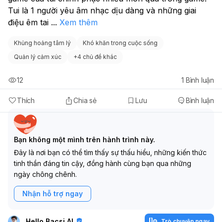
Tui là 1 người yêu âm nhạc dịu dàng và những giai 
điệu êm tai 
...
Xem thêm
Khủng hoảng tâm lý
Khó khăn trong cuộc sống
Quản lý cảm xúc
+
4 chủ đề khác
12
1
Bình luận
Thích
Chia sẻ
Lưu
Bình luận
Bạn không một mình trên hành trình này.
Đây là nơi bạn có thể tìm thấy sự thấu hiểu, những kiến thức
tinh thần đáng tin cậy, đồng hành cùng bạn qua những
ngày chông chênh.
Nhận hỗ trợ ngay
Hello Bacsi AI
Trò chuyện ngay