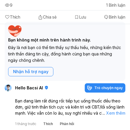
9
1
Bình luận
Thích
Chia sẻ
Lưu
Bình luận
Bạn không một mình trên hành trình này.
Đây là nơi bạn có thể tìm thấy sự thấu hiểu, những kiến thức
tinh thần đáng tin cậy, đồng hành cùng bạn qua những
ngày chông chênh.
Nhận hỗ trợ ngay
Hello Bacsi AI
Trò chuyện ngay
Bạn đang làm rất đúng rồi: tiếp tục uống thuốc đều theo
đơn, giữ tinh thần tích cực và kiên trì với CBT/lối sống lành
mạnh. Việc vẫn còn lo âu, suy nghĩ nhiều và chưa thực
...
Xem thêm
hiện được hết kế hoạch là khá thường gặp trong quá trình
1 tháng trước
Thích
Phản hồi
điều trị rối loạn lo âu - trầm cảm, không có nghĩa là bạn