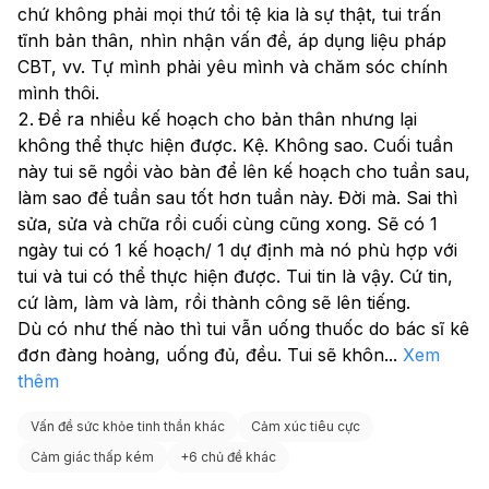
dao động nước là bình thường. Gợi ý 1 ngày dễ áp
chứ không phải mọi thứ tồi tệ kia là sự thật, tui trấn 
dụng:
tĩnh bản thân, nhìn nhận vấn đề, áp dụng liệu pháp 
Sáng: yến mạch + 1–2 trứng + 1 trái cây ít ngọt
CBT, vv. Tự mình phải yêu mình và chăm sóc chính 
Trưa: 1 chén cơm nhỏ + thịt/cá/đậu hũ + nhiều rau
mình thôi. 
Tối: salad/rau luộc + đạm nạc, nếu đói thêm 1 ít khoai
Đề ra nhiều kế hoạch cho bản thân nhưng lại 
hoặc 1/2 chén cơm Nếu bạn muốn, tôi có thể lên cho
không thể thực hiện được. Kệ. Không sao. Cuối tuần 
bạn thực đơn giảm cân 7 ngày kiểu văn phòng, dễ làm
và dễ theo.
này tui sẽ ngồi vào bàn để lên kế hoạch cho tuần sau, 
làm sao để tuần sau tốt hơn tuần này. Đời mà. Sai thì 
sửa, sửa và chữa rồi cuối cùng cũng xong. Sẽ có 1 
ngày tui có 1 kế hoạch/ 1 dự định mà nó phù hợp với 
tui và tui có thể thực hiện được. Tui tin là vậy. Cứ tin, 
cứ làm, làm và làm, rồi thành công sẽ lên tiếng. 
Dù có như thế nào thì tui vẫn uống thuốc do bác sĩ kê 
đơn đàng hoàng, uống đủ, đều. Tui sẽ khôn
...
Xem
thêm
Vấn đề sức khỏe tinh thần khác
Cảm xúc tiêu cực
Cảm giác thấp kém
+
6 chủ đề khác