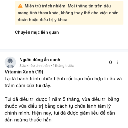
thất bại. Điều quan trọng là bạn đã nhận ra đó là triệu
Miễn trừ trách nhiệm:
Mọi thông tin trên đều
chứng bệnh, biết trấn tĩnh bản thân và vẫn tiếp tục cố
mang tính tham khảo, không thay thế cho việc chẩn
gắng:
Bạn nên tiếp tục:
đoán hoặc điều trị y khoa.
Uống thuốc đúng liều, đúng giờ, không tự ý ngưng.
Chia kế hoạch lớn thành các việc rất nhỏ, dễ làm hơn.
Chuyên mục liên quan
Duy trì ngủ đủ, ăn uống lành mạnh, vận động nhẹ đều
đặn.
Theo dõi triệu chứng và tái khám đúng hẹn để bác sĩ
điều chỉnh nếu cần. Nếu có lúc buồn chán tăng nhiều,
Người dùng ẩn danh
mất ngủ nặng hơn, hoặc xuất hiện ý nghĩ làm hại bản
0
Sức khỏe tinh thần
1 tháng trước
thân, bạn cần đi khám ngay hoặc liên hệ bác sĩ/ người
Vitamin Xanh (19)
thân hỗ trợ. Bạn đang đi đúng hướng, cứ kiên trì từng
Lại là hành trình chữa bệnh rối loạn hỗn hợp lo âu và 
chút một.
trầm cảm của tui đây.
Tui đã điều trị được 1 năm 5 tháng, vừa điều trị bằng 
thuốc vừa điều trị bằng cách tự chữa lành tâm lý 
chính mình. Hiện nay, tui đã được giảm liều để dần 
dần ngừng thuốc hẳn.