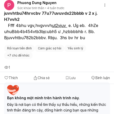
Phuong Dung Nguyen
Sức khỏe tinh thần
4 tuần trước
juvvhtbu74hrvcbv 77u77uvuvdx22bbbb v 2 x j.
H7vvh2
   Ffff 4bhu vgv,hvgvvvh
ut2vjuv 
 e. Ưg eb.  4hZe 
uhuBbb4b454vtb3bjcubh5 ư ,hzbbbbhb r. Bb.        
Bjuvvhtbu782b2bbbv. Rbju.  3hs bv hr bu
Rối loạn tiền đình
Cảm giác sợ hãi
Yếu sinh lý
+
7 chủ đề khác
1
Thích
Chia sẻ
Lưu
Bình luận
Bạn không một mình trên hành trình này.
Đây là nơi bạn có thể tìm thấy sự thấu hiểu, những kiến thức
tinh thần đáng tin cậy, đồng hành cùng bạn qua những