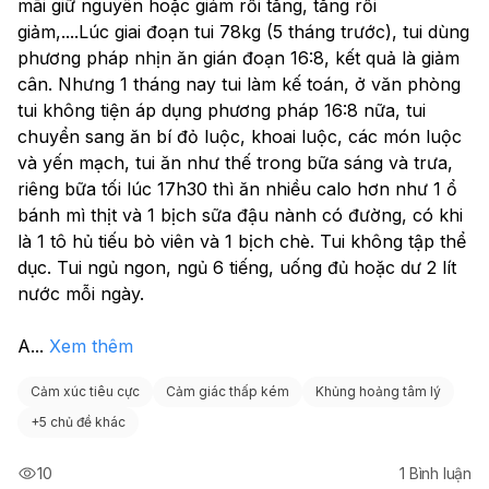
mãi giữ nguyên hoặc giảm rồi tăng, tăng rồi 
giảm,....Lúc giai đoạn tui 78kg (5 tháng trước), tui dùng 
phương pháp nhịn ăn gián đoạn 16:8, kết quả là giảm 
cân. Nhưng 1 tháng nay tui làm kế toán, ở văn phòng 
tui không tiện áp dụng phương pháp 16:8 nữa, tui 
chuyển sang ăn bí đỏ luộc, khoai luộc, các món luộc 
và yến mạch, tui ăn như thế trong bữa sáng và trưa, 
riêng bữa tối lúc 17h30 thì ăn nhiều calo hơn như 1 ổ 
bánh mì thịt và 1 bịch sữa đậu nành có đường, có khi 
là 1 tô hủ tiếu bò viên và 1 bịch chè. Tui không tập thể 
dục. Tui ngủ ngon, ngủ 6 tiếng, uống đủ hoặc dư 2 lít 
nước mỗi ngày. 
A
...
Xem thêm
Cảm xúc tiêu cực
Cảm giác thấp kém
Khủng hoảng tâm lý
+
5 chủ đề khác
10
1
Bình luận