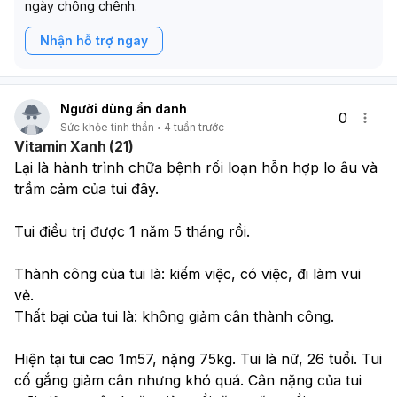
ngày chông chênh.
Nhận hỗ trợ ngay
Người dùng ẩn danh
0
Sức khỏe tinh thần
4 tuần trước
Vitamin Xanh (21)
Lại là hành trình chữa bệnh rối loạn hỗn hợp lo âu và 
trầm cảm của tui đây. 
Tui điều trị được 1 năm 5 tháng rồi. 
Thành công của tui là: kiếm việc, có việc, đi làm vui 
vẻ. 
Thất bại của tui là: không giảm cân thành công.
Hiện tại tui cao 1m57, nặng 75kg. Tui là nữ, 26 tuổi. Tui 
cố gắng giảm cân nhưng khó quá. Cân nặng của tui 