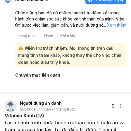
Chúc mừng bạn đã có những thành tựu đáng kể trong
hành trình chăm sóc sức khỏe và tinh thần của mình! Việc
tìm được việc làm, giảm cân, và nuôi dưỡng sở thích như
...
Xem thêm
trồng cây, nuôi thú cưng cho thấy bạn đang sống tích cực
1 tháng trước
Thích
Phản hồi
và có trách nhiệm với bản thân.:
Bạn đã tự khám phá và xác định được nhiều khía cạnh
Miễn trừ trách nhiệm:
Mọi thông tin trên đều
của bản thân, từ một nhân viên chăm chỉ đến một người
mang tính tham khảo, không thay thế cho việc chẩn
yêu thiên nhiên và nghệ thuật. Điều này không chỉ giúp
bạn cảm thấy tự tin hơn mà còn tạo ra một cuộc sống
đoán hoặc điều trị y khoa.
phong phú và ý nghĩa. Hãy tiếp tục duy trì những thói
quen tốt như học hỏi, tập thể dục, và chăm sóc bản thân.
Chuyên mục liên quan
Những điều này không chỉ giúp bạn phát triển mà còn
mang lại niềm vui và sự hài lòng trong cuộc sống. Đừng
quên rằng việc tự hỏi "tôi là ai" là một phần quan trọng
trong hành trình tìm kiếm bản thân. Hãy tiếp tục khám phá
Người dùng ẩn danh
và phát triển, bạn đang đi đúng hướng! Chúc bạn luôn vui
0
Sức khỏe tinh thần
1 tháng trước
vẻ và hạnh phúc trong cuộc sống!
Vitamin Xanh (17)
Lại là hành trình chữa bệnh rối loạn hỗn hợp lo âu và 
trầm cảm của tui đây. Tui đã điều trị được 1 năm 4 