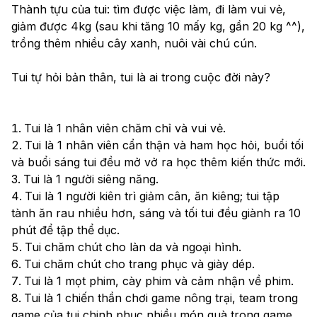
Thành tựu của tui: tìm được việc làm, đi làm vui vẻ, 
giảm được 4kg (sau khi tăng 10 mấy kg, gần 20 kg ^^), 
trồng thêm nhiều cây xanh, nuôi vài chú cún. 
Tui tự hỏi bản thân, tui là ai trong cuộc đời này?
Tui là 1 nhân viên chăm chỉ và vui vẻ.
Tui là 1 nhân viên cẩn thận và ham học hỏi, buổi tối 
và buổi sáng tui đều mở vở ra học thêm kiến thức mới.
Tui là 1 người siêng năng.
Tui là 1 người kiên trì giảm cân, ăn kiêng; tui tập 
tành ăn rau nhiều hơn, sáng và tối tui đều giành ra 10 
phút để tập thể dục.
Tui chăm chút cho làn da và ngoại hình.
Tui chăm chút cho trang phục và giày dép.
Tui là 1 mọt phim, cày phim và cảm nhận về phim.
Tui là 1 chiến thần chơi game nông trại, team trong 
game của tui chinh phục nhiều món quà trong game.