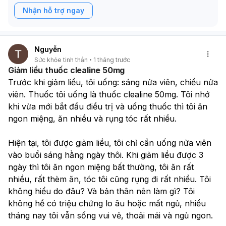
Nhận hỗ trợ ngay
Nguyễn
Sức khỏe tinh thần
1 tháng trước
Giảm liều thuốc clealine 50mg
Trước khi giảm liều, tôi uống: sáng nửa viên, chiều nửa 
viên. Thuốc tôi uống là thuốc clealine 50mg. Tôi nhớ 
khi vừa mới bắt đầu điều trị và uống thuốc thì tôi ăn 
ngon miệng, ăn nhiều và rụng tóc rất nhiều.
Hiện tại, tôi được giảm liều, tôi chỉ cần uống nửa viên 
vào buổi sáng hằng ngày thôi. Khi giảm liều được 3 
ngày thì tôi ăn ngon miệng bất thường, tôi ăn rất 
nhiều, rất thèm ăn, tóc tôi cũng rụng đi rất nhiều. Tôi 
không hiểu do đâu? Và bản thân nên làm gì? Tôi 
không hề có triệu chứng lo âu hoặc mất ngủ, nhiều 
tháng nay tôi vẫn sống vui vẻ, thoải mái và ngủ ngon. 