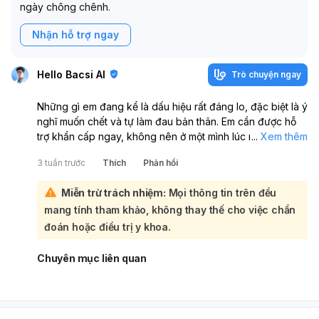
ngày chông chênh.
Nhận hỗ trợ ngay
Hello Bacsi AI
Trò chuyện ngay
Những gì em đang kể là dấu hiệu rất đáng lo, đặc biệt là ý
nghĩ muốn chết và tự làm đau bản thân. Em cần được hỗ
trợ khẩn cấp ngay, không nên ở một mình lúc này. Đây có
...
Xem thêm
thể là biểu hiện của trầm cảm nặng hoặc một rối loạn tâm
3 tuần trước
Thích
Phản hồi
thần khác, và cần gặp bác sĩ chuyên khoa tâm thần càng
sớm càng tốt. Nếu em đang có ý định làm hại bản thân
Miễn trừ trách nhiệm:
Mọi thông tin trên đều
ngay bây giờ, hãy gọi cấp cứu 115 hoặc nhờ người thân
mang tính tham khảo, không thay thế cho việc chẩn
đưa đến khoa Cấp cứu gần nhất ngay lập tức. Hãy báo
ngay cho một người em tin tưởng, ở cạnh họ, và cất xa
đoán hoặc điều trị y khoa.
các vật có thể dùng để tự làm đau mình. Em không cần
phải chịu đựng một mình, và tình trạng này có thể điều trị
Chuyên mục liên quan
được nếu được giúp đỡ kịp thời.