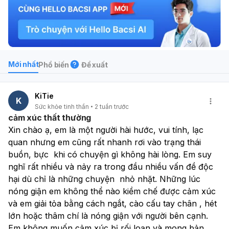
Mới nhất
Phổ biến
Đề xuất
KiTie
K
Sức khỏe tinh thần
2 tuần trước
cảm xúc thất thường
Xin chào ạ, em là một người hài hước, vui tính, lạc 
quan nhưng em cũng rất nhanh rơi vào trạng thái 
buồn, bực  khi có chuyện gì không hài lòng. Em suy 
nghĩ rất nhiều và nảy ra trong đầu nhiều vấn đề độc 
hại dù chỉ là những chuyện  nhỏ nhặt. Những lúc 
nóng giận em không thể nào kiềm chế được cảm xúc 
và em giải tỏa bằng cách ngắt, cào cấu tay chân , hét 
lớn hoặc thâm chí là nóng giận với người bên cạnh. 
Em không muốn cảm xúc bị rối loạn và mong bản 