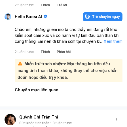
2 tuần trước
Thích
Trả lời
Hello Bacsi AI
Trò chuyện ngay
Chào em, những gì em mô tả cho thấy em đang rất khó
kiểm soát cảm xúc và có hành vi tự làm đau bản thân khi
căng thẳng. Em nên đi khám sớm tại chuyên khoa Tâm
...
Xem thêm
thần hoặc Tâm lý lâm sàng để được đánh giá kỹ và hỗ trợ
2 tuần trước
Thích
Phản hồi
phù hợp.:
Các dấu hiệu như dễ buồn/bực, suy nghĩ tiêu cực nhiều,
Miễn trừ trách nhiệm:
Mọi thông tin trên đều
bùng nổ nóng giận, cào cấu/ngắt tay chân, hét lớn có thể
mang tính tham khảo, không thay thế cho việc chẩn
liên quan đến rối loạn điều hòa cảm xúc, lo âu, trầm cảm
hoặc một vấn đề tâm lý khác; cần gặp trực tiếp để xác
đoán hoặc điều trị y khoa.
định chính xác.
Trong lúc chờ đi khám, em nên: tránh ở một mình khi đang
Chuyên mục liên quan
rất kích động, cất xa vật sắc nhọn, thử hít thở chậm 4-6
nhịp, rửa mặt bằng nước mát, đi bộ nhẹ, viết ra điều đang
làm em khó chịu trước khi phản ứng. Nếu có ý nghĩ làm
hại bản thân hoặc người khác, hãy nhờ người thân ở cạnh
Quỳnh Chi Trần Thị
và đi cấp cứu ngay.
Sức khỏe tinh thần
3 tuần trước
Em không cần tự chịu đựng một mình, việc đi khám sớm là