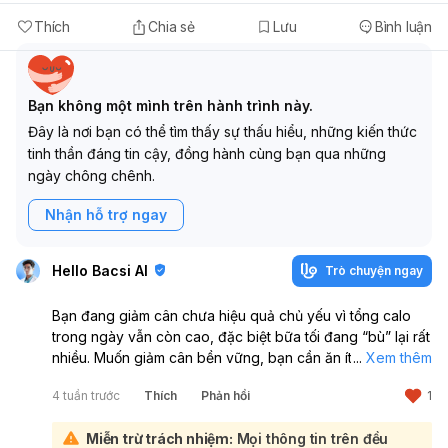
Thích
Chia sẻ
Lưu
Bình luận
Bạn không một mình trên hành trình này.
Đây là nơi bạn có thể tìm thấy sự thấu hiểu, những kiến thức
tinh thần đáng tin cậy, đồng hành cùng bạn qua những
ngày chông chênh.
Nhận hỗ trợ ngay
Hello Bacsi AI
Trò chuyện ngay
Bạn đang giảm cân chưa hiệu quả chủ yếu vì tổng calo
trong ngày vẫn còn cao, đặc biệt bữa tối đang “bù” lại rất
nhiều. Muốn giảm cân bền vững, bạn cần ăn ít hơn mức
...
Xem thêm
tiêu hao, không chỉ ăn đồ luộc là đủ. Với chiều cao 1m57,
4 tuần trước
Thích
Phản hồi
1
cân nặng 75kg, bạn nên đặt mục tiêu giảm chậm 0,3–
0,7kg/tuần để dễ giữ lâu dài:
Miễn trừ trách nhiệm:
Mọi thông tin trên đều
Cách làm cụ thể cho bạn: