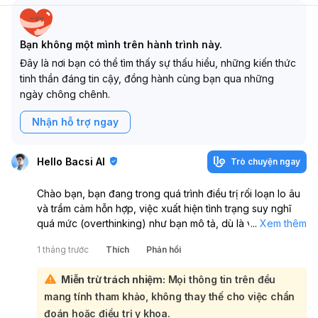
Bạn không một mình trên hành trình này.
Đây là nơi bạn có thể tìm thấy sự thấu hiểu, những kiến thức
tinh thần đáng tin cậy, đồng hành cùng bạn qua những
ngày chông chênh.
Nhận hỗ trợ ngay
Hello Bacsi AI
Trò chuyện ngay
Chào bạn, bạn đang trong quá trình điều trị rối loạn lo âu
và trầm cảm hỗn hợp, việc xuất hiện tình trạng suy nghĩ
quá mức (overthinking) như bạn mô tả, dù là về những
...
Xem thêm
điều tích cực, cũng là một biểu hiện cần được quan tâm.
1 tháng trước
Thích
Phản hồi
Việc suy nghĩ liên tục, dù nội dung có vẻ tích cực, vẫn
tiêu tốn năng lượng tinh thần và gây khó khăn trong việc
Miễn trừ trách nhiệm:
Mọi thông tin trên đều
tập trung vào hiện tại, dẫn đến mệt mỏi và giảm hiệu quả
mang tính tham khảo, không thay thế cho việc chẩn
học tập/làm việc:
Điều quan trọng nhất là bạn nên trao đổi cụ thể về tình
đoán hoặc điều trị y khoa.