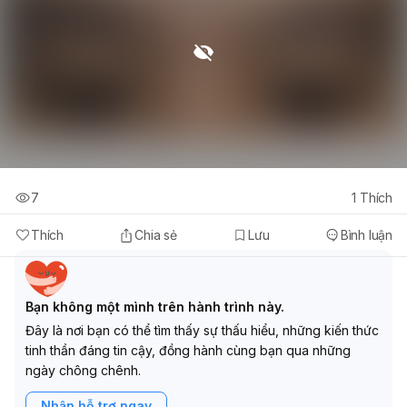
này giúp sắp xếp lại suy nghĩ và giải tỏa bớt gánh nặng
tinh thần.
Hít thở sâu
: Khi cảm thấy đầu óc mệt mỏi vì suy nghĩ
quá nhiều, hãy thực hành hít thở sâu để làm dịu tâm trí
và cơ thể.
Hiểu rằng suy nghĩ không định nghĩa bạn
: Nhận thức
rằng những suy nghĩ chỉ là những luồng thông tin trong
đầu, chúng không phải là bạn và bạn có thể chọn cách
phản ứng với chúng. Hãy kiên trì áp dụng các phương
pháp này và luôn giữ liên lạc với chuyên gia y tế của
7
1
Thích
bạn để được hỗ trợ tốt nhất.
Thích
Chia sẻ
Lưu
Bình luận
Bạn không một mình trên hành trình này.
Đây là nơi bạn có thể tìm thấy sự thấu hiểu, những kiến thức
tinh thần đáng tin cậy, đồng hành cùng bạn qua những
ngày chông chênh.
Nhận hỗ trợ ngay