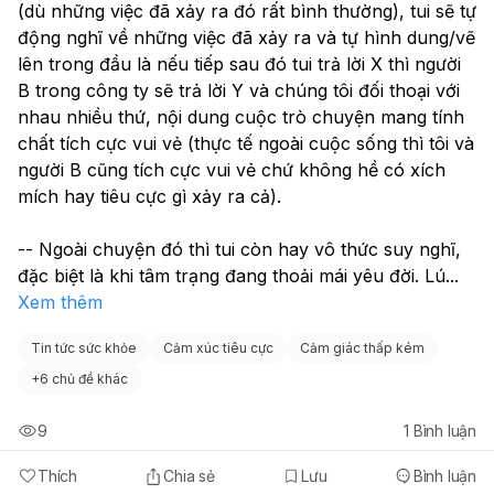
(dù những việc đã xảy ra đó rất bình thường), tui sẽ tự 
động nghĩ về những việc đã xảy ra và tự hình dung/vẽ 
lên trong đầu là nếu tiếp sau đó tui trả lời X thì người 
B trong công ty sẽ trả lời Y và chúng tôi đối thoại với 
nhau nhiều thứ, nội dung cuộc trò chuyện mang tính 
chất tích cực vui vẻ (thực tế ngoài cuộc sống thì tôi và 
người B cũng tích cực vui vẻ chứ không hề có xích 
mích hay tiêu cực gì xảy ra cả). 
-- Ngoài chuyện đó thì tui còn hay vô thức suy nghĩ, 
đặc biệt là khi tâm trạng đang thoải mái yêu đời. Lú
...
Xem thêm
Tin tức sức khỏe
Cảm xúc tiêu cực
Cảm giác thấp kém
+
6 chủ đề khác
9
1
Bình luận
Thích
Chia sẻ
Lưu
Bình luận