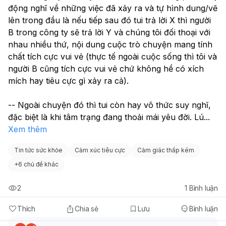
trong đầu, hãy viết ra những gì bạn đang nghĩ. Điều
động nghĩ về những việc đã xảy ra và tự hình dung/vẽ 
này giúp sắp xếp lại suy nghĩ và giải tỏa bớt gánh nặng
lên trong đầu là nếu tiếp sau đó tui trả lời X thì người 
tinh thần.
B trong công ty sẽ trả lời Y và chúng tôi đối thoại với 
Hít thở sâu
: Khi cảm thấy đầu óc mệt mỏi vì suy nghĩ
nhau nhiều thứ, nội dung cuộc trò chuyện mang tính 
quá nhiều, hãy thực hành hít thở sâu để làm dịu tâm trí
chất tích cực vui vẻ (thực tế ngoài cuộc sống thì tôi và 
và cơ thể.
Hiểu rằng suy nghĩ không định nghĩa bạn
: Nhận thức
người B cũng tích cực vui vẻ chứ không hề có xích 
rằng những suy nghĩ chỉ là những luồng thông tin trong
mích hay tiêu cực gì xảy ra cả). 
đầu, chúng không phải là bạn và bạn có thể chọn cách
phản ứng với chúng. Hãy kiên trì áp dụng các phương
-- Ngoài chuyện đó thì tui còn hay vô thức suy nghĩ, 
pháp này và luôn giữ liên lạc với chuyên gia y tế của
đặc biệt là khi tâm trạng đang thoải mái yêu đời. Lú
...
bạn để được hỗ trợ tốt nhất.
Xem thêm
Tin tức sức khỏe
Cảm xúc tiêu cực
Cảm giác thấp kém
+
6 chủ đề khác
2
1
Bình luận
Thích
Chia sẻ
Lưu
Bình luận