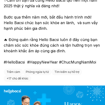
✨Cảm ơn bạn đã cùng Hello Bacsi tạo nên một năm 
2025 thật ý nghĩa và đáng nhớ!
Bước qua thềm năm mới, bắt đầu hành trình mới! 
Hello Bacsi chúc bạn sức khỏe an lành,  và sum vầy 
hạnh phúc bên gia đình.
🔥 Đừng quên rằng Hello Bacsi luôn ở đây cùng bạn 
chăm sóc sức khỏe đúng cách và tận hưởng trọn vẹn 
khoảnh khắc ấm áp cùng gia đình. 
#HelloBacsi  #HappyNewYear #ChucMungNamMoi 
Trầm cảm
Phòng ngừa tự tử
Tìm kiếm sự hỗ trợ
+
17 chủ đề khác