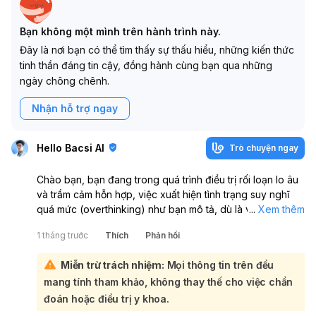
Bạn không một mình trên hành trình này.
Đây là nơi bạn có thể tìm thấy sự thấu hiểu, những kiến thức
tinh thần đáng tin cậy, đồng hành cùng bạn qua những
ngày chông chênh.
Nhận hỗ trợ ngay
Hello Bacsi AI
Trò chuyện ngay
Chào bạn, bạn đang trong quá trình điều trị rối loạn lo âu
và trầm cảm hỗn hợp, việc xuất hiện tình trạng suy nghĩ
quá mức (overthinking) như bạn mô tả, dù là về những
...
Xem thêm
điều tích cực, cũng là một biểu hiện cần được quan tâm.
1 tháng trước
Thích
Phản hồi
Việc suy nghĩ liên tục, dù nội dung có vẻ tích cực, vẫn
tiêu tốn năng lượng tinh thần và gây khó khăn trong việc
Miễn trừ trách nhiệm:
Mọi thông tin trên đều
tập trung vào hiện tại, dẫn đến mệt mỏi và giảm hiệu quả
mang tính tham khảo, không thay thế cho việc chẩn
học tập/làm việc:
Điều quan trọng nhất là bạn nên trao đổi cụ thể về tình
đoán hoặc điều trị y khoa.
trạng này với bác sĩ hoặc chuyên gia tâm lý đang điều trị