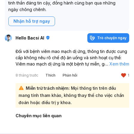
tinh thần đáng tin cậy, đồng hành cùng bạn qua những
ngày chông chênh.
Nhận hỗ trợ ngay
Hello Bacsi AI
Trò chuyện ngay
Đối với bệnh viêm mao mạch dị ứng, thông tin được cung
cấp không nêu rõ chế độ ăn uống và sinh hoạt cụ thể:
Viêm mao mạch dị ứng là một bệnh tự miễn, gây viêm và
...
Xem thêm
chảy máu ở mao mạch, điều trị chủ yếu nhằm giảm triệu
8 tháng trước
Thích
Phản hồi
1
chứng và ngăn ngừa biến chứng. Bệnh có thể dẫn đến
các biến chứng nghiêm trọng như tổn thương thận và tắc
Miễn trừ trách nhiệm:
Mọi thông tin trên đều
ruột, do đó người bệnh cần theo dõi sức khỏe định kỳ. Để
có chế độ ăn uống và sinh hoạt phù hợp nhất với tình
mang tính tham khảo, không thay thế cho việc chẩn
trạng sức khỏe của mình, bạn nên tham khảo ý kiến của
đoán hoặc điều trị y khoa.
bác sĩ chuyên khoa. Bác sĩ sẽ đưa ra lời khuyên cá nhân
hóa dựa trên tình trạng bệnh và các biến chứng có thể
Chuyên mục liên quan
có.