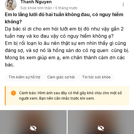
Thanh Nguyen
Sức khỏe tinh thần
5 tháng trước
Em lo lắng lưỡi đỏ hai tuần không đau, có nguy hiểm
không?
Dạ bác sĩ ơi cho em hỏi lưỡi em bị đỏ như vậy gần 2 
tuần nay và ko đau vậy có nguy hiểm không ạ?
Em bị rối loạn lo âu nên thật sự em nhìn thấy gì cũng 
đáng sợ, và sợ nó là hồng sản do có ng quen  cũng bị. 
Mong bs xem giúp em ạ, em chân thành cảm ơn các 
bác. 
Tìm kiếm sự hỗ trợ
Cảm giác sợ hãi
Tin tức sức khỏe
Cảnh báo: Hình ảnh sau đây có thể gây khó chịu cho một số
người xem. Bạn nên cân nhắc trước khi xem.