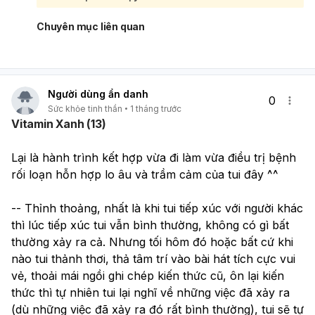
trạng này với bác sĩ hoặc chuyên gia tâm lý đang điều trị
cho bạn. Họ sẽ có cái nhìn tổng thể về quá trình điều trị và
Chuyên mục liên quan
đưa ra lời khuyên phù hợp nhất cho bạn. Để hỗ trợ quá
trình điều trị và cải thiện tình trạng này, bạn có thể tham
khảo một số phương pháp sau:
Tập trung vào hiện tại (sống cho thực tại)
: Khi nhận
Người dùng ẩn danh
thấy mình đang suy nghĩ lan man, hãy cố gắng đưa tâm
0
Sức khỏe tinh thần
1 tháng trước
trí trở lại với công việc đang làm hoặc những gì đang
Vitamin Xanh (13)
diễn ra xung quanh. Bạn có thể thực hành thiền định
hoặc các bài tập chánh niệm để tăng cường khả năng
Lại là hành trình kết hợp vừa đi làm vừa điều trị bệnh 
tập trung vào hiện tại.
Tạo sự xao lãng tích cực
: Khi những suy nghĩ bắt đầu
rối loạn hỗn hợp lo âu và trầm cảm của tui đây ^^
xuất hiện, hãy chủ động chuyển hướng sự chú ý sang
một hoạt động khác cần sự tập trung như đọc sách,
-- Thỉnh thoảng, nhất là khi tui tiếp xúc với người khác 
nghe nhạc (nhưng không phải loại nhạc khiến bạn thả
thì lúc tiếp xúc tui vẫn bình thường, không có gì bất 
lỏng và suy nghĩ lan man), hoặc tham gia các hoạt
thường xảy ra cả. Nhưng tối hôm đó hoặc bất cứ khi 
động tập trung vào tay như vẽ, đan lát.
nào tui thảnh thơi, thả tâm trí vào bài hát tích cực vui 
Tự nhắc nhở bản thân dừng lại
: Khi nhận ra mình đang
vẻ, thoải mái ngồi ghi chép kiến thức cũ, ôn lại kiến 
overthinking, hãy tự nhủ "dừng lại" hoặc "tôi sẽ nghĩ
về điều này sau" và chuyển sự chú ý.
thức thì tự nhiên tui lại nghĩ về những việc đã xảy ra 
Viết ra những suy nghĩ
: Thay vì để chúng lặp đi lặp lại
(dù những việc đã xảy ra đó rất bình thường), tui sẽ tự 