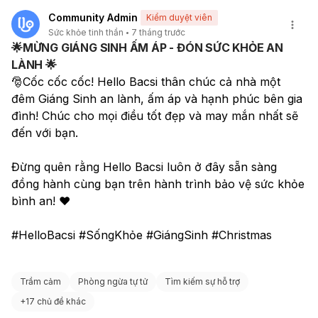
Community Admin
Kiểm duyệt viên
Sức khỏe tinh thần
7 tháng trước
🌟MỪNG GIÁNG SINH ẤM ÁP - ĐÓN SỨC KHỎE AN
LÀNH 🌟
🎅Cốc cốc cốc! Hello Bacsi thân chúc cả nhà một 
đêm Giáng Sinh an lành, ấm áp và hạnh phúc bên gia 
đình! Chúc cho mọi điều tốt đẹp và may mắn nhất sẽ 
đến với bạn.
Đừng quên rằng Hello Bacsi luôn ở đây sẵn sàng 
đồng hành cùng bạn trên hành trình bảo vệ sức khỏe 
bình an! ❤️
#HelloBacsi #SốngKhỏe #GiángSinh #Christmas
Trầm cảm
Phòng ngừa tự tử
Tìm kiếm sự hỗ trợ
+
17 chủ đề khác