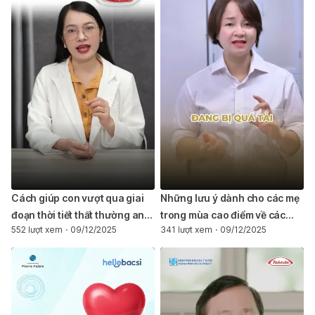
Cách giúp con vượt qua giai
Những lưu ý dành cho các mẹ
đoạn thời tiết thất thường an
trong mùa cao điểm về các
552 lượt xem
09/12/2025
341 lượt xem
09/12/2025
toàn và khỏe mạnh
vấn đề mẫn cảm ở trẻ