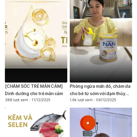
[CHĂM SÓC TRẺ MẪN CẢM]
Phòng ngừa mẩn đỏ, chàm da
Dinh dưỡng cho trẻ mẫn cảm
cho bé từ sớm với đạm thủy
388 lượt xem
11/12/2025
1.9k lượt xem
09/12/2025
phân 1 phần