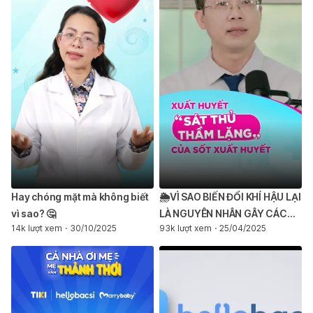
Hay chóng mặt mà không biết
🌦️VÌ SAO BIẾN ĐỔI KHÍ HẬU LẠI
vì sao? 🤔
LÀ NGUYÊN NHÂN GÂY CÁC
14k lượt xem
30/10/2025
93k lượt xem
25/04/2025
ĐỢT BÙNG PHÁT DỊCH SỐT
XUẤT HUYẾT?