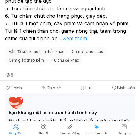
phút để tập thể dục.
Tui chăm chút cho làn da và ngoại hình.
Tui chăm chút cho trang phục, giày dép.
Tui là 1 mọt phim, cày phim và cảm nhận về phim.
Tui là 1 chiến thần chơi game nông trại, team trong 
game của tui chinh ph
...
Xem thêm
Vấn đề sức khỏe tinh thần khác
Cảm xúc tiêu cực
Cảm giác thấp kém
+
6 chủ đề khác
8
Thích
Chia sẻ
Lưu
Bình luận
Bạn không một mình trên hành trình này.
Đây là nơi bạn có thể tìm thấy sự thấu hiểu, những kiến thức
tinh thần đáng tin cậy, đồng hành cùng bạn qua những
Cộng đồng
Chủ đề
Tạo bài đăng
Hello Bacsi AI
Công cụ
ngày chông chênh.