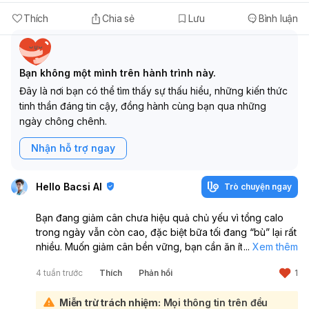
Thích
Chia sẻ
Lưu
Bình luận
Bạn không một mình trên hành trình này.
Đây là nơi bạn có thể tìm thấy sự thấu hiểu, những kiến thức
tinh thần đáng tin cậy, đồng hành cùng bạn qua những
ngày chông chênh.
Nhận hỗ trợ ngay
Hello Bacsi AI
Trò chuyện ngay
Bạn đang giảm cân chưa hiệu quả chủ yếu vì tổng calo
trong ngày vẫn còn cao, đặc biệt bữa tối đang “bù” lại rất
nhiều. Muốn giảm cân bền vững, bạn cần ăn ít hơn mức
...
Xem thêm
tiêu hao, không chỉ ăn đồ luộc là đủ. Với chiều cao 1m57,
4 tuần trước
Thích
Phản hồi
1
cân nặng 75kg, bạn nên đặt mục tiêu giảm chậm 0,3–
0,7kg/tuần để dễ giữ lâu dài:
Miễn trừ trách nhiệm:
Mọi thông tin trên đều
Cách làm cụ thể cho bạn: