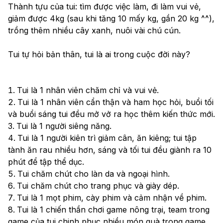
Thành tựu của tui: tìm được việc làm, đi làm vui vẻ, 
giảm được 4kg (sau khi tăng 10 mấy kg, gần 20 kg ^^), 
trồng thêm nhiều cây xanh, nuôi vài chú cún. 
Tui tự hỏi bản thân, tui là ai trong cuộc đời này?
Tui là 1 nhân viên chăm chỉ và vui vẻ.
Tui là 1 nhân viên cẩn thận và ham học hỏi, buổi tối 
và buổi sáng tui đều mở vở ra học thêm kiến thức mới.
Tui là 1 người siêng năng.
Tui là 1 người kiên trì giảm cân, ăn kiêng; tui tập 
tành ăn rau nhiều hơn, sáng và tối tui đều giành ra 10 
phút để tập thể dục.
Tui chăm chút cho làn da và ngoại hình.
Tui chăm chút cho trang phục và giày dép.
Tui là 1 mọt phim, cày phim và cảm nhận về phim.
Tui là 1 chiến thần chơi game nông trại, team trong 
game của tui chinh phục nhiều món quà trong game.