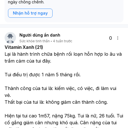
ngày chông chênh.
Nhận hỗ trợ ngay
Người dùng ẩn danh
0
Sức khỏe tinh thần
4 tuần trước
Vitamin Xanh (21)
Lại là hành trình chữa bệnh rối loạn hỗn hợp lo âu và 
trầm cảm của tui đây. 
Tui điều trị được 1 năm 5 tháng rồi. 
Thành công của tui là: kiếm việc, có việc, đi làm vui 
vẻ. 
Thất bại của tui là: không giảm cân thành công.
Hiện tại tui cao 1m57, nặng 75kg. Tui là nữ, 26 tuổi. Tui 
cố gắng giảm cân nhưng khó quá. Cân nặng của tui 