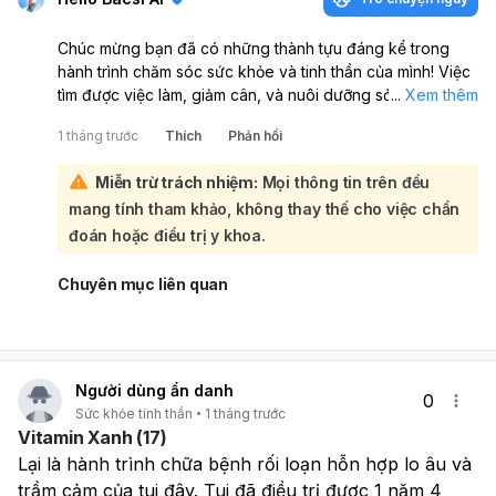
Chúc mừng bạn đã có những thành tựu đáng kể trong
hành trình chăm sóc sức khỏe và tinh thần của mình! Việc
tìm được việc làm, giảm cân, và nuôi dưỡng sở thích như
...
Xem thêm
trồng cây, nuôi thú cưng cho thấy bạn đang sống tích cực
1 tháng trước
Thích
Phản hồi
và có trách nhiệm với bản thân.:
Bạn đã tự khám phá và xác định được nhiều khía cạnh
Miễn trừ trách nhiệm:
Mọi thông tin trên đều
của bản thân, từ một nhân viên chăm chỉ đến một người
mang tính tham khảo, không thay thế cho việc chẩn
yêu thiên nhiên và nghệ thuật. Điều này không chỉ giúp
bạn cảm thấy tự tin hơn mà còn tạo ra một cuộc sống
đoán hoặc điều trị y khoa.
phong phú và ý nghĩa. Hãy tiếp tục duy trì những thói
quen tốt như học hỏi, tập thể dục, và chăm sóc bản thân.
Chuyên mục liên quan
Những điều này không chỉ giúp bạn phát triển mà còn
mang lại niềm vui và sự hài lòng trong cuộc sống. Đừng
quên rằng việc tự hỏi "tôi là ai" là một phần quan trọng
trong hành trình tìm kiếm bản thân. Hãy tiếp tục khám phá
Người dùng ẩn danh
và phát triển, bạn đang đi đúng hướng! Chúc bạn luôn vui
0
Sức khỏe tinh thần
1 tháng trước
vẻ và hạnh phúc trong cuộc sống!
Vitamin Xanh (17)
Lại là hành trình chữa bệnh rối loạn hỗn hợp lo âu và 
trầm cảm của tui đây. Tui đã điều trị được 1 năm 4 