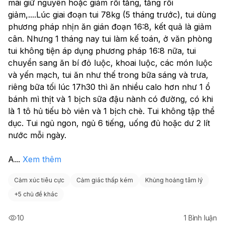
mãi giữ nguyên hoặc giảm rồi tăng, tăng rồi 
giảm,....Lúc giai đoạn tui 78kg (5 tháng trước), tui dùng 
phương pháp nhịn ăn gián đoạn 16:8, kết quả là giảm 
cân. Nhưng 1 tháng nay tui làm kế toán, ở văn phòng 
tui không tiện áp dụng phương pháp 16:8 nữa, tui 
chuyển sang ăn bí đỏ luộc, khoai luộc, các món luộc 
và yến mạch, tui ăn như thế trong bữa sáng và trưa, 
riêng bữa tối lúc 17h30 thì ăn nhiều calo hơn như 1 ổ 
bánh mì thịt và 1 bịch sữa đậu nành có đường, có khi 
là 1 tô hủ tiếu bò viên và 1 bịch chè. Tui không tập thể 
dục. Tui ngủ ngon, ngủ 6 tiếng, uống đủ hoặc dư 2 lít 
nước mỗi ngày. 
A
...
Xem thêm
Cảm xúc tiêu cực
Cảm giác thấp kém
Khủng hoảng tâm lý
+
5 chủ đề khác
10
1
Bình luận