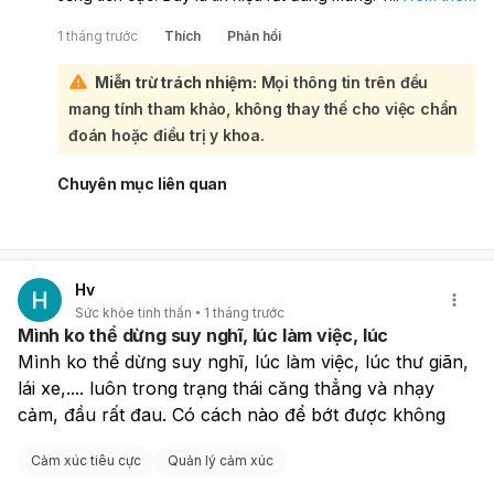
bạn vẫn nên tiếp tục tuân thủ đúng kế hoạch điều trị và
1 tháng trước
Thích
Phản hồi
theo dõi sát với bác sĩ khi giảm/ngưng thuốc, vì thuốc
chống trầm cảm cần kiên nhẫn và không nên tự ý dừng
Miễn trừ trách nhiệm:
Mọi thông tin trên đều
đột ngột.:
mang tính tham khảo, không thay thế cho việc chẩn
Việc bạn muốn ngày làm, tối học, chủ nhật làm thêm là rất
năng động, nhưng nên sắp xếp vừa sức để tránh quá tải,
đoán hoặc điều trị y khoa.
thiếu ngủ hoặc tái phát lo âu/trầm cảm. Hãy ưu tiên ngủ
đủ, ăn uống lành mạnh, vận động đều, giữ nhịp sinh hoạt
Chuyên mục liên quan
ổn định và dành thời gian nghỉ ngơi cho bản thân. Nếu
thấy buồn bã tăng lên, lo âu nhiều, mất ngủ, mệt mỏi kéo
dài hoặc giảm hứng thú, bạn nên báo lại bác sĩ sớm.
Bạn đang đi đúng hướng, cứ tiến từng bước và đừng ép
Hv
mình quá nhanh.
Sức khỏe tinh thần
1 tháng trước
Mình ko thể dừng suy nghĩ, lúc làm việc, lúc
Mình ko thể dừng suy nghĩ, lúc làm việc, lúc thư giãn, 
lái xe,.... luôn trong trạng thái căng thẳng và nhạy 
cảm, đầu rất đau. Có cách nào để bớt được không
Cảm xúc tiêu cực
Quản lý cảm xúc