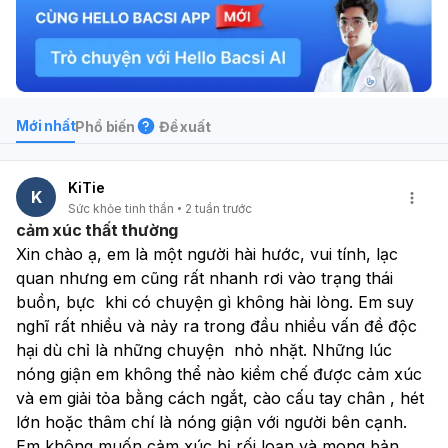
Mới nhất
Phổ biến
Đề xuất
KiTie
K
Sức khỏe tinh thần
2 tuần trước
cảm xúc thất thường
Xin chào ạ, em là một người hài hước, vui tính, lạc 
quan nhưng em cũng rất nhanh rơi vào trạng thái 
buồn, bực  khi có chuyện gì không hài lòng. Em suy 
nghĩ rất nhiều và nảy ra trong đầu nhiều vấn đề độc 
hại dù chỉ là những chuyện  nhỏ nhặt. Những lúc 
nóng giận em không thể nào kiềm chế được cảm xúc 
và em giải tỏa bằng cách ngắt, cào cấu tay chân , hét 
lớn hoặc thâm chí là nóng giận với người bên cạnh. 
Em không muốn cảm xúc bị rối loạn và mong bản 