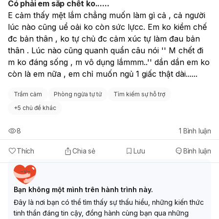
Có phải em sắp chết ko......
rất đúng và cần thiết.
E cảm thấy mệt lắm chẳng muốn làm gì cả , cả người 
lúc nào cũng uể oải ko còn sức lựcc. Em ko kiềm chế 
đc bản thân , ko tự chủ đc cảm xúc tự làm đau bản 
thân . Lúc nào cũng quanh quẩn câu nói '' M chết đi 
m ko đáng sống , m vô dụng lắmmm..'' dần dần em ko 
còn là em nữa , em chỉ muốn ngủ 1 giấc thật dài......
Trầm cảm
Phòng ngừa tự tử
Tìm kiếm sự hỗ trợ
+
5 chủ đề khác
8
1
Bình luận
Thích
Chia sẻ
Lưu
Bình luận
Bạn không một mình trên hành trình này.
Đây là nơi bạn có thể tìm thấy sự thấu hiểu, những kiến thức
tinh thần đáng tin cậy, đồng hành cùng bạn qua những