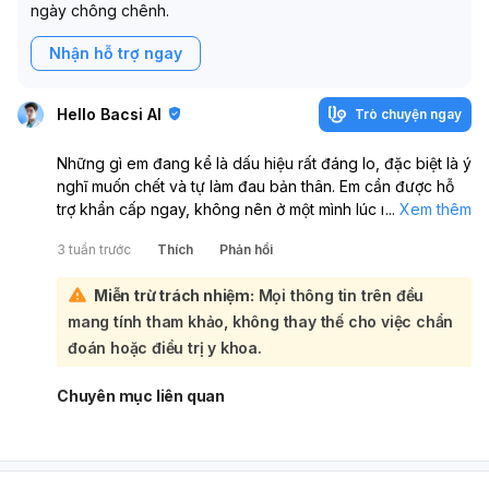
ngày chông chênh.
Nhận hỗ trợ ngay
Hello Bacsi AI
Trò chuyện ngay
Những gì em đang kể là dấu hiệu rất đáng lo, đặc biệt là ý
nghĩ muốn chết và tự làm đau bản thân. Em cần được hỗ
trợ khẩn cấp ngay, không nên ở một mình lúc này. Đây có
...
Xem thêm
thể là biểu hiện của trầm cảm nặng hoặc một rối loạn tâm
3 tuần trước
Thích
Phản hồi
thần khác, và cần gặp bác sĩ chuyên khoa tâm thần càng
sớm càng tốt. Nếu em đang có ý định làm hại bản thân
Miễn trừ trách nhiệm:
Mọi thông tin trên đều
ngay bây giờ, hãy gọi cấp cứu 115 hoặc nhờ người thân
mang tính tham khảo, không thay thế cho việc chẩn
đưa đến khoa Cấp cứu gần nhất ngay lập tức. Hãy báo
ngay cho một người em tin tưởng, ở cạnh họ, và cất xa
đoán hoặc điều trị y khoa.
các vật có thể dùng để tự làm đau mình. Em không cần
phải chịu đựng một mình, và tình trạng này có thể điều trị
Chuyên mục liên quan
được nếu được giúp đỡ kịp thời.