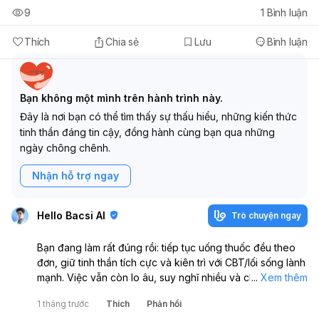
9
1
Bình luận
Thích
Chia sẻ
Lưu
Bình luận
Bạn không một mình trên hành trình này.
Đây là nơi bạn có thể tìm thấy sự thấu hiểu, những kiến thức
tinh thần đáng tin cậy, đồng hành cùng bạn qua những
ngày chông chênh.
Nhận hỗ trợ ngay
Hello Bacsi AI
Trò chuyện ngay
Bạn đang làm rất đúng rồi: tiếp tục uống thuốc đều theo
đơn, giữ tinh thần tích cực và kiên trì với CBT/lối sống lành
mạnh. Việc vẫn còn lo âu, suy nghĩ nhiều và chưa thực
...
Xem thêm
hiện được hết kế hoạch là khá thường gặp trong quá trình
1 tháng trước
Thích
Phản hồi
điều trị rối loạn lo âu - trầm cảm, không có nghĩa là bạn