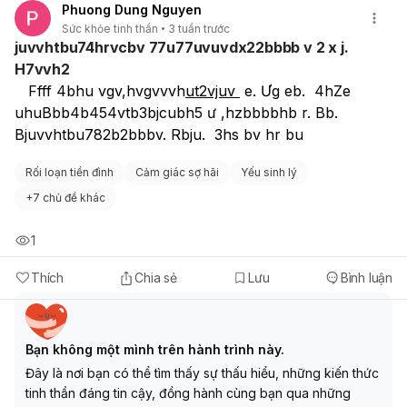
Phuong Dung Nguyen
Sức khỏe tinh thần
3 tuần trước
juvvhtbu74hrvcbv 77u77uvuvdx22bbbb v 2 x j.
H7vvh2
   Ffff 4bhu vgv,hvgvvvh
ut2vjuv 
 e. Ưg eb.  4hZe 
uhuBbb4b454vtb3bjcubh5 ư ,hzbbbbhb r. Bb.        
Bjuvvhtbu782b2bbbv. Rbju.  3hs bv hr bu
Rối loạn tiền đình
Cảm giác sợ hãi
Yếu sinh lý
+
7 chủ đề khác
1
Thích
Chia sẻ
Lưu
Bình luận
Bạn không một mình trên hành trình này.
Đây là nơi bạn có thể tìm thấy sự thấu hiểu, những kiến thức
tinh thần đáng tin cậy, đồng hành cùng bạn qua những