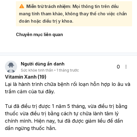
thất bại. Điều quan trọng là bạn đã nhận ra đó là triệu
Miễn trừ trách nhiệm:
Mọi thông tin trên đều
chứng bệnh, biết trấn tĩnh bản thân và vẫn tiếp tục cố
mang tính tham khảo, không thay thế cho việc chẩn
gắng:
Bạn nên tiếp tục:
đoán hoặc điều trị y khoa.
Uống thuốc đúng liều, đúng giờ, không tự ý ngưng.
Chia kế hoạch lớn thành các việc rất nhỏ, dễ làm hơn.
Chuyên mục liên quan
Duy trì ngủ đủ, ăn uống lành mạnh, vận động nhẹ đều
đặn.
Theo dõi triệu chứng và tái khám đúng hẹn để bác sĩ
điều chỉnh nếu cần. Nếu có lúc buồn chán tăng nhiều,
Người dùng ẩn danh
mất ngủ nặng hơn, hoặc xuất hiện ý nghĩ làm hại bản
0
Sức khỏe tinh thần
1 tháng trước
thân, bạn cần đi khám ngay hoặc liên hệ bác sĩ/ người
Vitamin Xanh (19)
thân hỗ trợ. Bạn đang đi đúng hướng, cứ kiên trì từng
Lại là hành trình chữa bệnh rối loạn hỗn hợp lo âu và 
chút một.
trầm cảm của tui đây.
Tui đã điều trị được 1 năm 5 tháng, vừa điều trị bằng 
thuốc vừa điều trị bằng cách tự chữa lành tâm lý 
chính mình. Hiện nay, tui đã được giảm liều để dần 
dần ngừng thuốc hẳn.