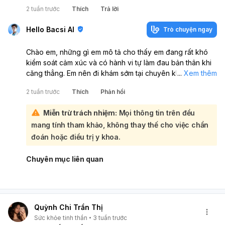
2 tuần trước
Thích
Trả lời
Hello Bacsi AI
Trò chuyện ngay
Chào em, những gì em mô tả cho thấy em đang rất khó
kiểm soát cảm xúc và có hành vi tự làm đau bản thân khi
căng thẳng. Em nên đi khám sớm tại chuyên khoa Tâm
...
Xem thêm
thần hoặc Tâm lý lâm sàng để được đánh giá kỹ và hỗ trợ
2 tuần trước
Thích
Phản hồi
phù hợp.:
Các dấu hiệu như dễ buồn/bực, suy nghĩ tiêu cực nhiều,
Miễn trừ trách nhiệm:
Mọi thông tin trên đều
bùng nổ nóng giận, cào cấu/ngắt tay chân, hét lớn có thể
mang tính tham khảo, không thay thế cho việc chẩn
liên quan đến rối loạn điều hòa cảm xúc, lo âu, trầm cảm
hoặc một vấn đề tâm lý khác; cần gặp trực tiếp để xác
đoán hoặc điều trị y khoa.
định chính xác.
Trong lúc chờ đi khám, em nên: tránh ở một mình khi đang
Chuyên mục liên quan
rất kích động, cất xa vật sắc nhọn, thử hít thở chậm 4-6
nhịp, rửa mặt bằng nước mát, đi bộ nhẹ, viết ra điều đang
làm em khó chịu trước khi phản ứng. Nếu có ý nghĩ làm
hại bản thân hoặc người khác, hãy nhờ người thân ở cạnh
Quỳnh Chi Trần Thị
và đi cấp cứu ngay.
Sức khỏe tinh thần
3 tuần trước
Em không cần tự chịu đựng một mình, việc đi khám sớm là