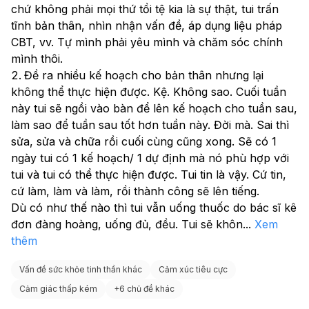
dao động nước là bình thường. Gợi ý 1 ngày dễ áp
chứ không phải mọi thứ tồi tệ kia là sự thật, tui trấn 
dụng:
tĩnh bản thân, nhìn nhận vấn đề, áp dụng liệu pháp 
Sáng: yến mạch + 1–2 trứng + 1 trái cây ít ngọt
CBT, vv. Tự mình phải yêu mình và chăm sóc chính 
Trưa: 1 chén cơm nhỏ + thịt/cá/đậu hũ + nhiều rau
mình thôi. 
Tối: salad/rau luộc + đạm nạc, nếu đói thêm 1 ít khoai
Đề ra nhiều kế hoạch cho bản thân nhưng lại 
hoặc 1/2 chén cơm Nếu bạn muốn, tôi có thể lên cho
không thể thực hiện được. Kệ. Không sao. Cuối tuần 
bạn thực đơn giảm cân 7 ngày kiểu văn phòng, dễ làm
và dễ theo.
này tui sẽ ngồi vào bàn để lên kế hoạch cho tuần sau, 
làm sao để tuần sau tốt hơn tuần này. Đời mà. Sai thì 
sửa, sửa và chữa rồi cuối cùng cũng xong. Sẽ có 1 
ngày tui có 1 kế hoạch/ 1 dự định mà nó phù hợp với 
tui và tui có thể thực hiện được. Tui tin là vậy. Cứ tin, 
cứ làm, làm và làm, rồi thành công sẽ lên tiếng. 
Dù có như thế nào thì tui vẫn uống thuốc do bác sĩ kê 
đơn đàng hoàng, uống đủ, đều. Tui sẽ khôn
...
Xem
thêm
Vấn đề sức khỏe tinh thần khác
Cảm xúc tiêu cực
Cảm giác thấp kém
+
6 chủ đề khác