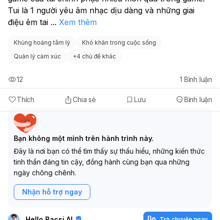
Tui là 1 người yêu âm nhạc dịu dàng và những giai 
điệu êm tai 
...
Xem thêm
Khủng hoảng tâm lý
Khó khăn trong cuộc sống
Quản lý cảm xúc
+
4 chủ đề khác
12
1
Bình luận
Thích
Chia sẻ
Lưu
Bình luận
Bạn không một mình trên hành trình này.
Đây là nơi bạn có thể tìm thấy sự thấu hiểu, những kiến thức
tinh thần đáng tin cậy, đồng hành cùng bạn qua những
ngày chông chênh.
Nhận hỗ trợ ngay
Hello Bacsi AI
Trò chuyện ngay