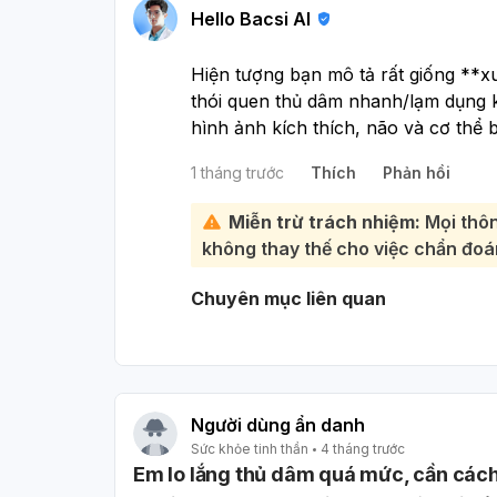
Hello Bacsi AI
Hiện tượng bạn mô tả rất giống **x
thói quen thủ dâm nhanh/lạm dụng k
hình ảnh kích thích, não và cơ thể
xuất tinh ngay. Tình trạng này **có 
1 tháng trước
Thích
Phản hồi
quen và tập kiểm soát lại phản xạ xu
Bạn nên làm như sau:
Miễn trừ trách nhiệm:
Mọi thôn
Ngưng thủ dâm nhanh, giảm tần 
không thay thế cho việc chẩn đoán
mạnh trong một thời gian.
Tập
kỹ thuật dừng – bắt đầu
: kh
Chuyên mục liên quan
giảm rồi tiếp tục.
Tập
Kegel cho nam
để tăng kiểm
Giữ
lối sống lành mạnh
: ngủ đủ, 
Nếu cần, có thể dùng
bao cao s
hướng dẫn bác sĩ. Một số trường
Người dùng ẩn danh
nhưng phải khám trước. Nếu tình
Sức khỏe tinh thần
4 tháng trước
Em lo lắng thủ dâm quá mức, cần cách
quan hệ hoặc tâm lý, bạn nên k