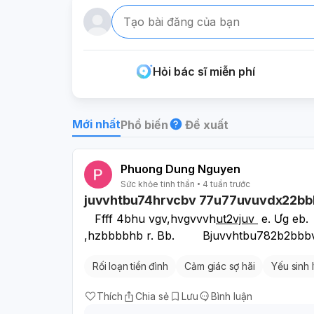
Tạo bài đăng của bạn
Hỏi bác sĩ miễn phí
Mới nhất
Phổ biến
Đề xuất
Phuong Dung Nguyen
Sức khỏe tinh thần
4 tuần trước
juvvhtbu74hrvcbv 77u77uvuvdx22bbbb
   Ffff 4bhu vgv,hvgvvvh
ut2vjuv 
 e. Ưg eb
,hzbbbbhb r. Bb.        Bjuvvhtbu782b2bbbv
Rối loạn tiền đình
Cảm giác sợ hãi
Yếu sinh 
Thích
Chia sẻ
Lưu
Bình luận