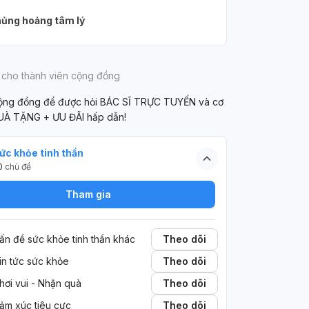
ủng hoảng tâm lý
 cho thành viên cộng đồng
cộng đồng để được hỏi BÁC SĨ TRỰC TUYẾN và cơ
UÀ TẶNG + ƯU ĐÃI hấp dẫn!
ức khỏe tinh thần
0
chủ đề
Tham gia
ấn đề sức khỏe tinh thần khác
Theo dõi
in tức sức khỏe
Theo dõi
hơi vui - Nhận quà
Theo dõi
ảm xúc tiêu cực
Theo dõi