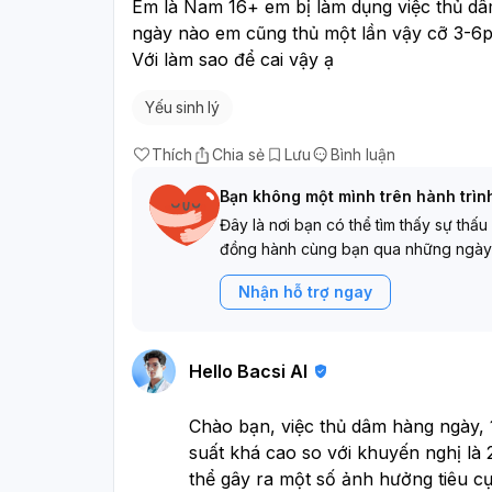
lý/Sexology
để được tư vấn đúng
Em là Nam 16+ em bị làm dụng việc thủ dâm
không phải là “yếu sinh lý” và nhi
ngày nào em cũng thủ một lần vậy cỡ 3-6p 
chỉnh đúng cách.
Với làm sao để cai vậy ạ
Yếu sinh lý
Thích
Chia sẻ
Lưu
Bình luận
Bạn không một mình trên hành trìn
Đây là nơi bạn có thể tìm thấy sự thấu
đồng hành cùng bạn qua những ngày
Nhận hỗ trợ ngay
Hello Bacsi AI
Chào bạn, việc thủ dâm hàng ngày, 
suất khá cao so với khuyến nghị là
thể gây ra một số ảnh hưởng tiêu cự