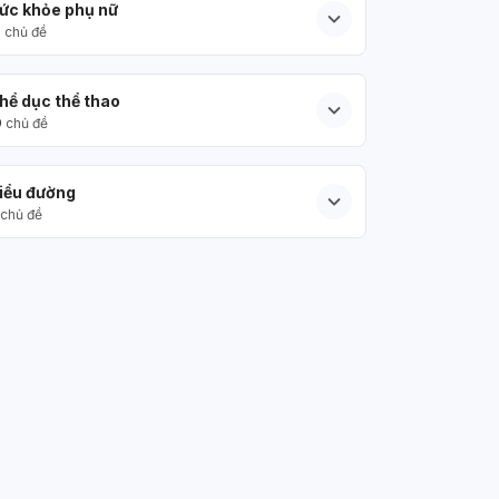
ức khỏe phụ nữ
5
chủ đề
hể dục thể thao
9
chủ đề
iểu đường
chủ đề