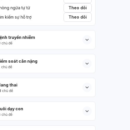
hòng ngừa tự tử
Theo dõi
ìm kiếm sự hỗ trợ
Theo dõi
ệnh truyền nhiễm
3
chủ đề
iểm soát cân nặng
5
chủ đề
ang thai
3
chủ đề
uôi dạy con
6
chủ đề