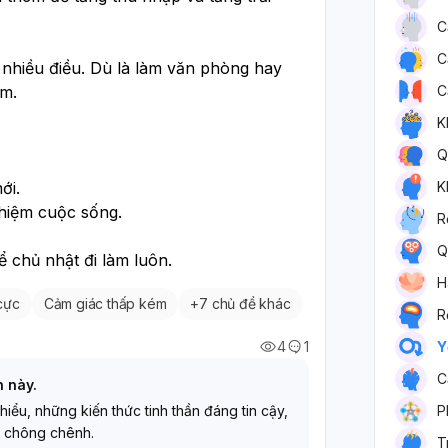
C
C
 nhiều điều. Dù là làm văn phòng hay 
C
m. 
K
Q
K
ới.
ghiệm cuộc sống. 
R
Q
ể chủ nhật đi làm luôn.  
H
cực
Cảm giác thấp kém
+
7 chủ đề khác
R
Y
4
1
C
h này.
P
 hiểu, những kiến thức tinh thần đáng tin cậy,
 chông chênh.
T