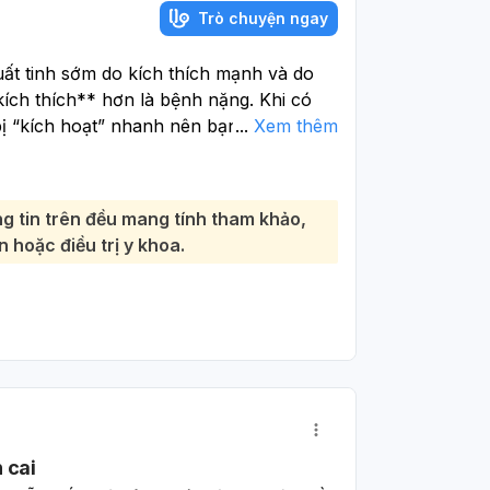
Trò chuyện ngay
uất tinh sớm do kích thích mạnh và do
ích thích** hơn là bệnh nặng. Khi có
 bị “kích hoạt” nhanh nên bạn dễ muốn
...
Xem thêm
thể cải thiện được** nếu điều chỉnh thói
ất tinh:
g tin trên đều mang tính tham khảo,
suất
, tránh xem nội dung kích thích quá
 hoặc điều trị y khoa.
i gần xuất tinh thì dừng lại, chờ cảm giác
 soát cơ vùng chậu.
giảm căng thẳng, tập thể dục đều.
u
hoặc
thuốc/xịt gây tê tại chỗ
theo
 hợp có thể dùng
thuốc uống nhóm SSRI
 trạng kéo dài, ảnh hưởng nhiều đến
 cai
hám
Nam khoa/Urology hoặc Tâm