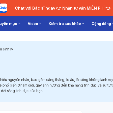
Chat với Bác sĩ ngay 👉 Nhận tư vấn MIỄN PHÍ 👈
uyên mục
Video
Kiểm tra sức khỏe
Cộng đồng
u sinh lý
ừ nhiều nguyên nhân, bao gồm căng thẳng, lo âu, lối sống không lành 
e phổ biến ở nam giới, gây ảnh hưởng đến khả năng tình dục và sự tự ti
à đời sống tình dục của bạn.