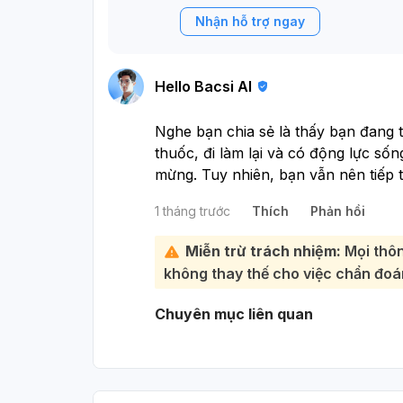
Nhận hỗ trợ ngay
Hello Bacsi AI
Nghe bạn chia sẻ là thấy bạn đang tiế
thuốc, đi làm lại và có động lực sống
mừng. Tuy nhiên, bạn vẫn nên tiếp t
theo dõi sát với bác sĩ khi giảm/ng
1 tháng trước
Thích
Phản hồi
kiên nhẫn và không nên tự ý dừng độ
Việc bạn muốn ngày làm, tối học, c
Miễn trừ trách nhiệm:
Mọi thôn
nhưng nên sắp xếp vừa sức để tránh 
không thay thế cho việc chẩn đoán
âu/trầm cảm. Hãy ưu tiên ngủ đủ, ă
nhịp sinh hoạt ổn định và dành thời
Chuyên mục liên quan
buồn bã tăng lên, lo âu nhiều, mất 
thú, bạn nên báo lại bác sĩ sớm.
Bạn đang đi đúng hướng, cứ tiến t