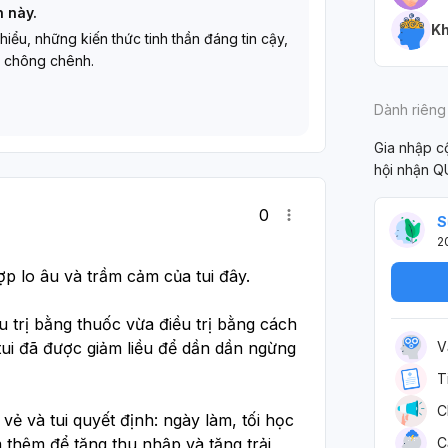
h này.
Kh
 hiểu, những kiến thức tinh thần đáng tin cậy,
 chông chênh.
Dành riêng
Gia nhập 
hội nhận Q
0
S
2
ợp lo âu và trầm cảm của tui đây.
u trị bằng thuốc vừa điều trị bằng cách 
V
tui đã được giảm liều để dần dần ngừng 
T
C
 vẻ và tui quyết định: ngày làm, tối học 
C
 thêm để tăng thu nhập và tăng trải 