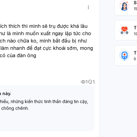
S
1
ch thích thì mình sẽ trụ được khá lâu 
T
như là mình muốn xuất ngay lập tức cho 
1
ách nào chữa ko, mình bắt đầu bị như 
 làm nhanh để đạt cực khoái sớm, mong 
T
 có của đàn ông
9
1
1
h này.
 hiểu, những kiến thức tinh thần đáng tin cậy,
 chông chênh.