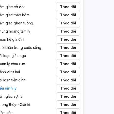
ảm giác cô đơn
Theo dõi
ảm giác thấp kém
Theo dõi
ảm giác ghen tuông
Theo dõi
hủng hoảng tâm lý
Theo dõi
uan hệ gia đình
Theo dõi
hó khăn trong cuộc sống
Theo dõi
ối loạn giấc ngủ
Theo dõi
uản lý cảm xúc
Theo dõi
ành vi tự hại
Theo dõi
ối loạn tiền đình
Theo dõi
ếu sinh lý
Theo dõi
ảm giác sợ hãi
Theo dõi
hong thủy - Giải trí
Theo dõi
rầm cảm
Theo dõi