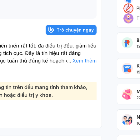
P
T
Trò chuyện ngay
B
n triển rất tốt: đã điều trị đều, giảm liều
1
 tích cực. Đây là tín hiệu rất đáng
ục tuân thủ đúng kế hoạch điều trị và
...
Xem thêm
K
ưng thuốc, vì thuốc chống trầm cảm cần
1
t ngột.:
hủ nhật làm thêm là rất năng động,
g tin trên đều mang tính tham khảo,
quá tải, thiếu ngủ hoặc tái phát lo
M
 hoặc điều trị y khoa.
n uống lành mạnh, vận động đều, giữ
2
 gian nghỉ ngơi cho bản thân. Nếu thấy
ngủ, mệt mỏi kéo dài hoặc giảm hứng
N
1
ừng bước và đừng ép mình quá nhanh.