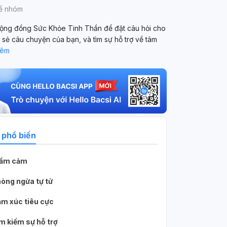
về nhóm
ộng đồng Sức Khỏe Tinh Thần để đặt câu hỏi cho
a sẻ câu chuyện của bạn, và tìm sự hỗ trợ về tâm
hêm
 phổ biến
rầm cảm
òng ngừa tự tử
m xúc tiêu cực
m kiếm sự hỗ trợ