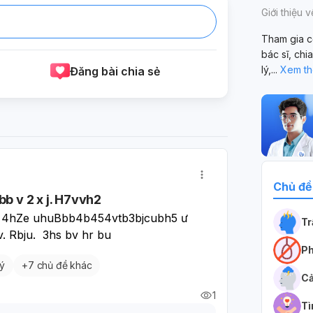
Giới thiệu 
Tham gia c
bác sĩ, chi
lý,
...
Xem t
Đăng bài chia sẻ
Chủ đề
 v 2 x j. H7vvh2
.  4hZe uhuBbb4b454vtb3bjcubh5 ư 
T
. Rbju.  3hs bv hr bu
Ph
lý
+
7 chủ đề khác
Cả
1
Tì