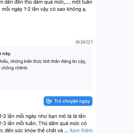
 nguyên nhân và điều trị phù hợp. Đây
 dẫn đến thủ dâm quá mức,.... một tuần 
ều trường hợp cải thiện tốt khi điều
mỗi ngày 1-2 lần vậy có sao không ạ. 
26
1
h này.
 hiểu, những kiến thức tinh thần đáng tin cậy,
 chông chênh.
Trò chuyện ngay
1-2 lần mỗi ngày như bạn mô tả là tần
 2-3 lần mỗi tuần. Thủ dâm quá mức có
c đến sức khỏe thể chất và tinh thần:
...
Xem thêm