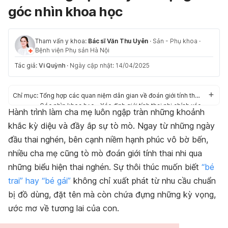
góc nhìn khoa học
Tham vấn y khoa:
Bác sĩ Văn Thu Uyên
·
Sản - Phụ khoa
·
Bệnh viện Phụ sản Hà Nội
Tác giả:
Vi Quỳnh
·
Ngày cập nhật: 14/04/2025
Chỉ mục:
Tổng hợp các quan niệm dân gian về đoán giới tính thai nhi
Góc nhìn khoa học - Xác định giới tính thai nhi chính xác
Hành trình làm cha mẹ luôn ngập tràn những khoảnh
bằng cách nào?
khắc kỳ diệu và đầy ắp sự tò mò. Ngay từ những ngày
Lời khuyên từ bác sĩ về việc đoán giới tính thai nhi
FAQs - Những câu hỏi thường gặp
đầu thai nghén, bên cạnh niềm hạnh phúc vô bờ bến,
Kết luận
nhiều cha mẹ cũng tò mò đoán giới tính thai nhi qua
những biểu hiện thai nghén. Sự thôi thúc muốn biết
“bé
trai” hay “bé gái”
không chỉ xuất phát từ nhu cầu chuẩn
bị đồ dùng, đặt tên mà còn chứa đựng những kỳ vọng,
ước mơ về tương lai của con.