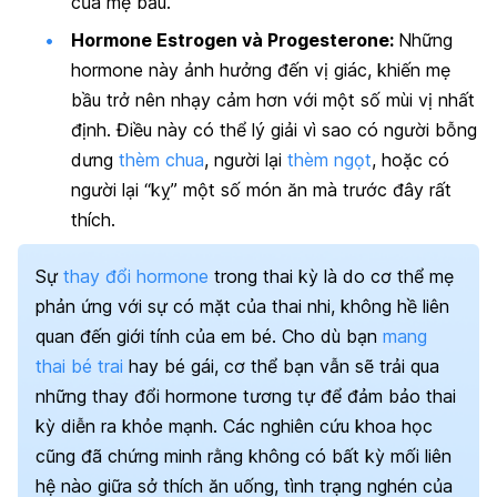
của mẹ bầu.
Hormone Estrogen và Progesterone:
Những
hormone này ảnh hưởng đến vị giác, khiến mẹ
bầu trở nên nhạy cảm hơn với một số mùi vị nhất
định. Điều này có thể lý giải vì sao có người bỗng
dưng
thèm chua
, người lại
thèm ngọt
, hoặc có
người lại “kỵ” một số món ăn mà trước đây rất
thích.
Sự
thay đổi hormone
trong thai kỳ là do cơ thể mẹ
phản ứng với sự có mặt của thai nhi, không hề liên
quan đến giới tính của em bé. Cho dù bạn
mang
thai bé trai
hay bé gái, cơ thể bạn vẫn sẽ trải qua
những thay đổi hormone tương tự để đảm bảo thai
kỳ diễn ra khỏe mạnh.
Các nghiên cứu khoa học
cũng đã chứng minh rằng không có bất kỳ mối liên
hệ nào giữa sở thích ăn uống, tình trạng nghén của