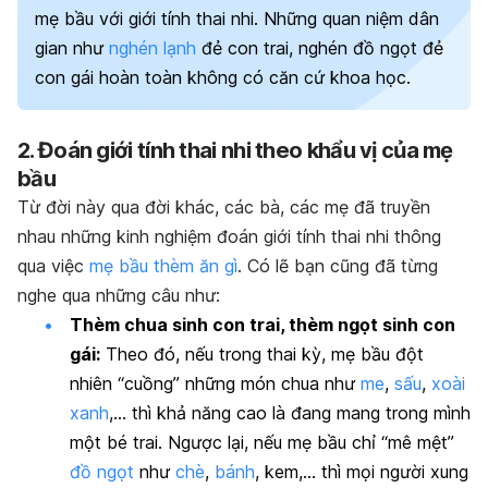
mẹ bầu với giới tính thai nhi. Những quan niệm dân
gian như
nghén lạnh
đẻ con trai, nghén đồ ngọt đẻ
con gái hoàn toàn không có căn cứ khoa học.
2. Đoán giới tính thai nhi theo khẩu vị của mẹ
bầu
Từ đời này qua đời khác, các bà, các mẹ đã truyền
nhau những kinh nghiệm đoán giới tính thai nhi thông
qua việc
mẹ bầu thèm ăn gì
. Có lẽ bạn cũng đã từng
nghe qua những câu như:
Thèm chua sinh con trai, thèm ngọt sinh con
gái:
Theo đó, nếu trong thai kỳ, mẹ bầu đột
nhiên “cuồng” những món chua như
me
,
sấu
,
xoài
xanh
,… thì khả năng cao là đang mang trong mình
một bé trai. Ngược lại, nếu mẹ bầu chỉ “mê mệt”
đồ ngọt
như
chè
,
bánh
, kem,… thì mọi người xung