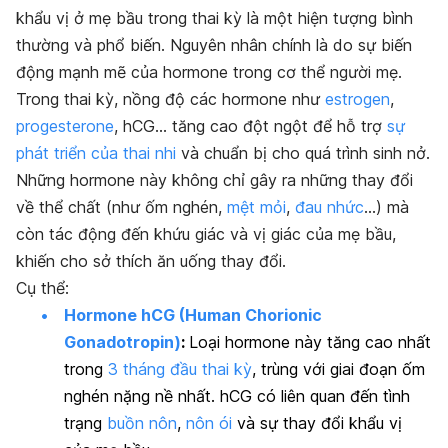
khẩu vị ở mẹ bầu trong thai kỳ là một hiện tượng bình
thường và phổ biến. Nguyên nhân chính là do sự biến
động mạnh mẽ của hormone trong cơ thể người mẹ.
Trong thai kỳ, nồng độ các hormone như
estrogen
,
progesterone
, hCG… tăng cao đột ngột để hỗ trợ
sự
phát triển của thai nhi
và chuẩn bị cho quá trình sinh nở.
Những hormone này không chỉ gây ra những thay đổi
về thể chất (như ốm nghén,
mệt mỏi
,
đau nhức
…) mà
còn tác động đến khứu giác và vị giác của mẹ bầu,
khiến cho sở thích ăn uống thay đổi.
Cụ thể:
Hormone hCG (Human Chorionic
Gonadotropin)
:
Loại hormone này tăng cao nhất
trong
3 tháng đầu thai kỳ
, trùng với giai đoạn ốm
nghén nặng nề nhất. hCG có liên quan đến tình
trạng
buồn nôn
,
nôn ói
và sự thay đổi khẩu vị