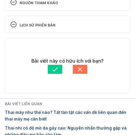
NGUỒN THAM KHẢO
A Brief Review on How Pregnancy and Sex 
Hormones Interfere with Taste and Food Intake – 
LỊCH SỬ PHIÊN BẢN
PMC
Phiên bản hiện tại
https://pmc.ncbi.nlm.nih.gov/articles/PMC2844535
/
14/04/2025
Tác giả: 
Vi Quỳnh
Bài viết này có hữu ích với bạn?
Ngày truy cập: 9/3/2025
Tham vấn y khoa: 
Bác sĩ Văn Thu Uyên
Cập nhật bởi: 
Trương Phương Đài
5 weird pregnancy symptoms you might not know 
about
https://utswmed.org/medblog/weird-pregnancy-
BÀI VIẾT LIÊN QUAN
symptoms/#
Thai máy như thế nào? Tất tần tật các vấn đề liên quan đến
thai máy mẹ cần biết
Ngày truy cập: 9/3/2025
Thai nhi có độ mờ da gáy cao: Nguyên nhân thường gặp và
những điều mẹ bầu cần làm