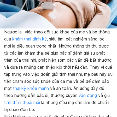
Ngược lại, việc theo dõi sức khỏe của mẹ và bé thông
qua
khám thai định kỳ
, siêu âm, xét nghiệm sàng lọc…
mới là điều quan trọng nhất. Những thông tin thu được
từ các lần khám thai sẽ giúp bác sĩ đánh giá sự phát
triển của thai nhi, phát hiện sớm các vấn đề bất thường
và đưa ra những can thiệp kịp thời nếu cần. Thay vì quá
tập trung vào việc đoán giới tính thai nhi, mẹ bầu hãy ưu
tiên chăm sóc sức khỏe của cả mẹ và bé để đảm bảo
một
thai kỳ khỏe mạnh
và an toàn. Ăn uống đầy đủ
theo hướng dẫn bác sĩ, thường xuyên
vận động
và giữ
tinh thần thoải mái
là những điều mẹ cần làm để chuẩn
bị chào đón bé.
Nếu không có lý do y tế cần phải đoán giới tính thai nhi