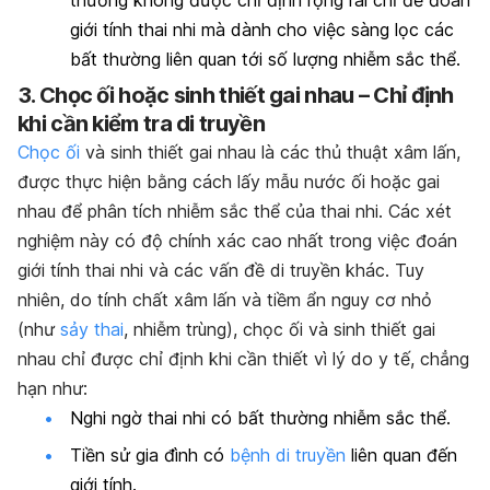
thường không được chỉ định rộng rãi chỉ để đoán
giới tính thai nhi mà dành cho việc sàng lọc các
bất thường liên quan tới số lượng nhiễm sắc thể.
3. Chọc ối hoặc sinh thiết gai nhau – Chỉ định
khi cần kiểm tra di truyền
Chọc ối
và sinh thiết gai nhau là các thủ thuật xâm lấn,
được thực hiện bằng cách lấy mẫu nước ối hoặc gai
nhau để phân tích nhiễm sắc thể của thai nhi. Các xét
nghiệm này có độ chính xác cao nhất trong việc đoán
giới tính thai nhi và các vấn đề di truyền khác. Tuy
nhiên, do tính chất xâm lấn và tiềm ẩn nguy cơ nhỏ
(như
sảy thai
, nhiễm trùng), chọc ối và sinh thiết gai
nhau chỉ được chỉ định khi cần thiết vì lý do y tế, chẳng
hạn như:
Nghi ngờ thai nhi có bất thường nhiễm sắc thể.
Tiền sử gia đình có
bệnh di truyền
liên quan đến
giới tính.