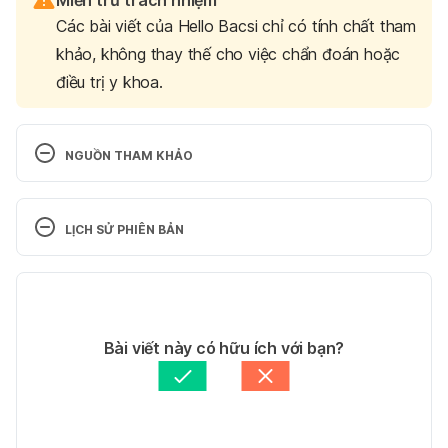
Các bài viết của Hello Bacsi chỉ có tính chất tham
khảo, không thay thế cho việc chẩn đoán hoặc
điều trị y khoa.
NGUỒN THAM KHẢO
1. Coping With Stress
LỊCH SỬ PHIÊN BẢN
https://www.cdc.gov/violenceprevention/about/co
pingwith-stresstips.html
Phiên bản hiện tại
Ngày truy cập: 17.05.2024
17/05/2024
Tác giả: 
Nguyễn Phan Thùy Ngân
Bài viết này có hữu ích với bạn?
2. 11 healthy ways to handle life’s stressors
Tham vấn y khoa: 
Bác sĩ Dương Thị Thùy Dung
Cập nhật bởi: 
Phong Huỳnh
https://www.apa.org/topics/stress/tips