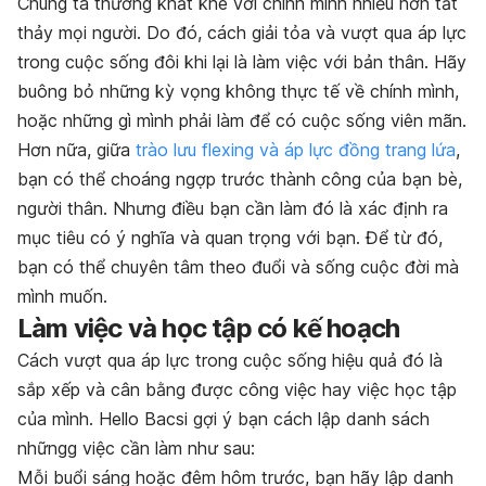
Chúng ta thường khắt khe với chính mình nhiều hơn tất
thảy mọi người. Do đó, cách giải tỏa và vượt qua áp lực
trong cuộc sống đôi khi lại là làm việc với bản thân. Hãy
buông bỏ những kỳ vọng không thực tế về chính mình,
hoặc những gì mình phải làm để có cuộc sống viên mãn.
Hơn nữa, giữa
trào lưu flexing và áp lực đồng trang lứa
,
bạn có thể choáng ngợp trước thành công của bạn bè,
người thân. Nhưng điều bạn cần làm đó là xác định ra
mục tiêu có ý nghĩa và quan trọng với bạn. Để từ đó,
bạn có thể chuyên tâm theo đuổi và sống cuộc đời mà
mình muốn.
Làm việc và học tập có kế hoạch
Cách vượt qua áp lực trong cuộc sống hiệu quả đó là
sắp xếp và cân bằng được công việc hay việc học tập
của mình. Hello Bacsi gợi ý bạn cách lập danh sách
nhữngg việc cần làm như sau:
Mỗi buổi sáng hoặc đêm hôm trước, bạn hãy lập danh