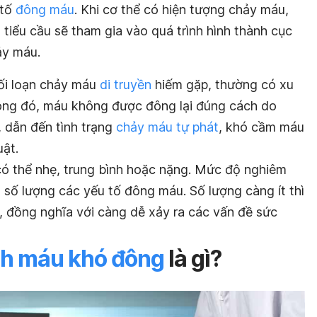
 tố
đông máu
. Khi cơ thể có hiện tượng chảy máu,
o tiểu cầu sẽ tham gia vào quá trình hình thành cục
̉y máu.
rối loạn chảy máu
di truyền
hiếm gặp, thường có xu
 Trong đó, máu không được đông lại đúng cách do
 dẫn đến tình trạng
chảy máu tự phát
, khó cầm máu
uật.
 có thể nhẹ, trung bình hoặc nặng. Mức độ nghiêm
ố lượng các yếu tố đông máu. Số lượng càng ít thì
ồng nghĩa với càng dễ xảy ra các vấn đề sức
h máu khó đông
là gì?