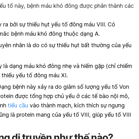
 yếu tố này, bệnh máu khó đông được phân thành các
ra bởi sự thiếu hụt yếu tố đông máu VIII. Có
c bệnh máu khó đông thuộc dạng A.
ên nhân là do có sự thiếu hụt bất thường của yếu
là dạng máu khó đông nhẹ và hiếm gặp (chỉ chiếm
g thiếu yếu tố đông máu XI.
ạng bệnh này xảy ra do giảm số lượng yếu tố Von
rotein được tổng hợp chủ yếu ở các tế bào nội mô,
dính
tiểu cầu
vào thành mạch, kích thích sự ngưng
i cũng là protein mang của yếu tố VIII, giúp yếu tố VIII
g di truyền như thế nào?