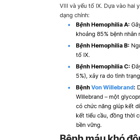
VIII và yếu tố IX. Dựa vào hai
dạng chính:
Bệnh Hemophilia A:
Gây 
khoảng 85% bệnh nhân mắ
Bệnh Hemophilia B:
Nguy
tố IX.
Bệnh Hemophilia C:
Đây 
5%), xảy ra do tình trạn
Bệnh
Von Willebrand
:
D
Willebrand – một glycop
có chức năng giúp kết 
kết tiểu cầu, đồng thờ
bền vững.
Bệnh máu khó đôn