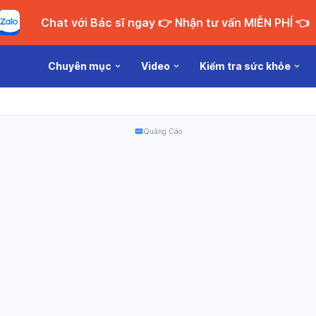
Chat với Bác sĩ ngay 👉 Nhận tư vấn MIỄN PHÍ 👈
Chuyên mục
Video
Kiểm tra sức khỏe
Quảng Cáo