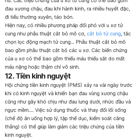
nữ. Các triệu chứng của u xơ tử cung có thể bao gồm
đau xương chậu
, đau khi hành kinh, ra nhiều huyết đặc,
đi tiểu thường xuyên, táo bón.
Hiện nay, có nhiều phương pháp đối phó với u xơ tử
cung như phẫu thuật cắt bỏ mô cơ,
cắt bỏ tử cung
, tắc
chọn lọc động mạch tử cung… Phẫu thuật cắt bỏ mô
bao gồm phẫu thuật cắt bỏ các u xơ. Các biến chứng
của u xơ có thể bao gồm thiếu máu thiếu sắt do mất
máu nặng hoặc thậm chí vô sinh.
12. Tiền kinh nguyệt
Hội chứng tiền kinh nguyệt (PMS) xảy ra vài ngày trước
khi có kinh nguyệt và khiến bạn đau vùng xương chậu
cũng như gây khó chịu như đau lưng dưới, nhức đầu và
ngực mềm…. Việc sử dụng thuốc và thay đổi lối sống
(chế độ ăn uống hợp lý, tập thể dục, kiểm soát căng
thẳng) có thể giúp làm giảm các triệu chứng của tiền
kinh nguyệt.