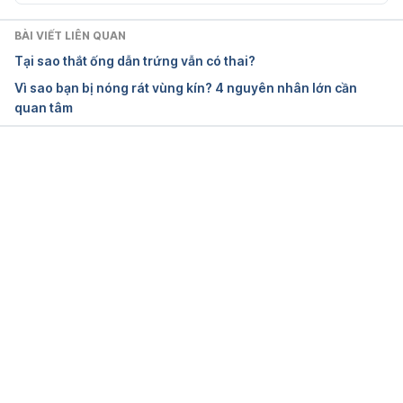
Pelvic 
BÀI VIẾT LIÊN QUAN
pain https://www.mayoclinic.org/symptoms/pelvic-
Tại sao thắt ống dẫn trứng vẫn có thai?
pain/basics/causes/sym-20050898 ngày truy cập 
Vì sao bạn bị nóng rát vùng kín? 4 nguyên nhân lớn cần
01/03/2018
quan tâm
12 Causes of Acute Pelvic Pain in 
Women http://www.activebeat.com/your-
health/women/12-causes-of-acute-pelvic-pain-in-
Đang tải....
women/5/ ngày truy cập 01/03/2018