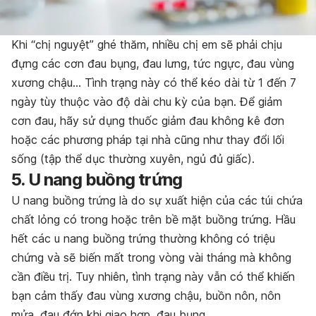
Khi “chị nguyệt” ghé thăm, nhiều chị em sẽ phải chịu
đựng các cơn đau bụng, đau lưng, tức ngực, đau vùng
xương chậu… Tình trạng này có thể kéo dài từ 1 đến 7
ngày tùy thuộc vào độ dài chu kỳ của bạn. Để giảm
cơn đau, hãy sử dụng thuốc giảm đau không kê đơn
hoặc các phương pháp tại nhà cũng như thay đổi lối
sống (tập thể dục thường xuyên, ngủ đủ giấc).
5. U nang buồng trứng
U nang buồng trứng là do sự xuất hiện của các túi chứa
chất lỏng có trong hoặc trên bề mặt buồng trứng. Hầu
hết các u nang buồng trứng thường không có triệu
chứng và sẽ biến mất trong vòng vài tháng mà không
cần điều trị. Tuy nhiên, tình trạng này vẫn có thể khiến
bạn cảm thấy đau vùng xương chậu, buồn nôn, nôn
mửa, đau đớn khi giao hợp, đau bụng.