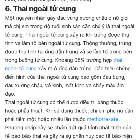
6. Thai ngoài tử cung
Một nguyên nhân gây đau vùng xương chậu ở nữ giới
mà chị em trong độ tuổi sinh sản cần chú ý là thai ngoài
tử cung.
Thai ngoài tử cung xảy ra khi trứng được thụ
tinh và làm tổ bên ngoài tử cung. Thông thường, trứng
được thụ tinh tại ống dẫn trứng và sẽ làm tổ trong bên
trong buồng tử cung. Khoảng 95% trường hợp
thai
ngoài tử cung
xảy ra ở ống dẫn trứng. Các triệu chứng
điển hình của thai ngoài tử cung bao gồm đau bụng,
đau xương chậu
, vô kinh, mất kinh và chảy máu âm
đạo.
Thai ngoài tử cung có thể được điều trị bằng thuốc
hoặc phẫu thuật. Khi sử dụng thuốc, chị em phụ nữ cần
phải tiêm một hoặc nhiều lần thuốc
methotrexate
.
Phương pháp này sẽ chấm dứt quá trình phát triển của
tế bào bào thai và gây ra sự phân hủy các tế bào hiện