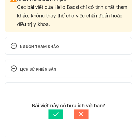
Các bài viết của Hello Bacsi chỉ có tính chất tham
khảo, không thay thế cho việc chẩn đoán hoặc
điều trị y khoa.
NGUỒN THAM KHẢO
Pelvic Pain 
https://www.hopkinsmedicine.org/health/conditions
LỊCH SỬ PHIÊN BẢN
-and-diseases/pelvic-pain Ngày truy cập 
29/11/2021
Phiên bản hiện tại
Evaluation of Acute Pelvic Pain in Women 
24/06/2024
https://www.aafp.org/afp/2010/0715/p141.html 
Tác giả: 
Trần Lê Phương Uyên
Bài viết này có hữu ích với bạn?
Ngày truy cập 29/11/2021
Tham vấn y khoa: 
Bác sĩ Nguyễn Thường Hanh
Cập nhật bởi: 
Lan Quan
Pelvic pain https://www.nhs.uk/conditions/pelvic-
pain/ Ngày truy cập 29/11/2021