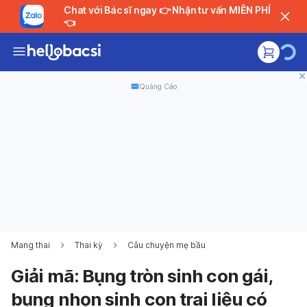
Chat với Bác sĩ ngay 👉 Nhận tư vấn MIỄN PHÍ
👈
Quảng Cáo
Mang thai
Thai kỳ
Câu chuyện mẹ bầu
Giải mã: Bụng tròn sinh con gái,
bụng nhọn sinh con trai liệu có