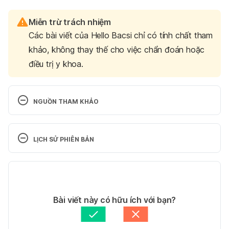
Miễn trừ trách nhiệm
Các bài viết của Hello Bacsi chỉ có tính chất tham
khảo, không thay thế cho việc chẩn đoán hoặc
điều trị y khoa.
NGUỒN THAM KHẢO
Gender, positions and cravings in pregnancy: truth 
or myth
LỊCH SỬ PHIÊN BẢN
https://www.nct.org.uk/pregnancy/worries-and-
Phiên bản hiện tại
discomforts/common-discomforts/gender-
positions-and-cravings-pregnancy-truth-or-myth  
12/04/2024
Ngày truy cập 20/3/2024
Tác giả: 
Lan Quan
Bài viết này có hữu ích với bạn?
Tham vấn y khoa: 
Bác sĩ Phạm Thị Thanh Thảo
Uterus Size During 
Cập nhật bởi: 
Lan Quan