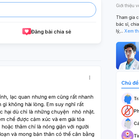
Giới thiệu 
Tham gia c
bác sĩ, chi
lý,
...
Xem t
Đăng bài chia sẻ
Chủ đề
tính, lạc quan nhưng em cũng rất nhanh 
T
 gì không hài lòng. Em suy nghĩ rất 
Ph
c hại dù chỉ là những chuyện  nhỏ nhặt. 
m chế được cảm xúc và em giải tỏa 
Cả
 hoặc thâm chí là nóng giận với người 
loạn và mong bản thân có thể cân bằng 
Tì