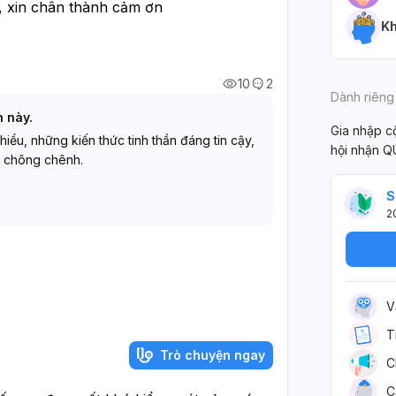
, xin chân thành cảm ơn
Kh
10
2
Dành riêng
h này.
Gia nhập 
 hiểu, những kiến thức tinh thần đáng tin cậy,
hội nhận Q
 chông chênh.
S
2
V
T
Trò chuyện ngay
C
C