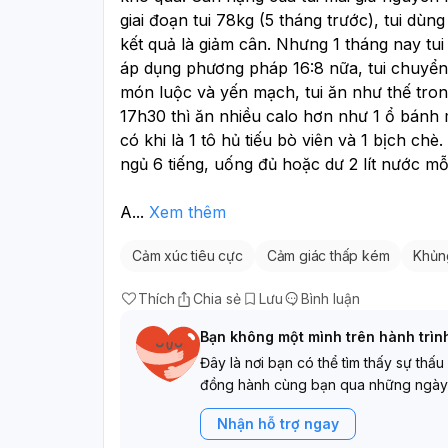
giai đoạn tui 78kg (5 tháng trước), tui dùn
kết quả là giảm cân. Nhưng 1 tháng nay tui 
áp dụng phương pháp 16:8 nữa, tui chuyển s
món luộc và yến mạch, tui ăn như thế trong
17h30 thì ăn nhiều calo hơn như 1 ổ bánh m
có khi là 1 tô hủ tiếu bò viên và 1 bịch chè
ngủ 6 tiếng, uống đủ hoặc dư 2 lít nước mỗ
A
...
Xem thêm
Cảm xúc tiêu cực
Cảm giác thấp kém
Khủn
Thích
Chia sẻ
Lưu
Bình luận
Bạn không một mình trên hành trìn
Đây là nơi bạn có thể tìm thấy sự thấu
đồng hành cùng bạn qua những ngày
Nhận hỗ trợ ngay