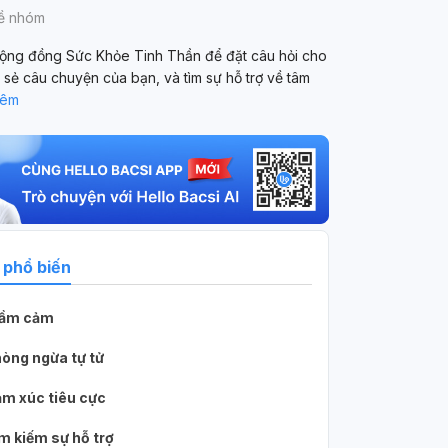
về nhóm
ộng đồng Sức Khỏe Tinh Thần để đặt câu hỏi cho
a sẻ câu chuyện của bạn, và tìm sự hỗ trợ về tâm
hêm
 phổ biến
rầm cảm
òng ngừa tự tử
m xúc tiêu cực
m kiếm sự hỗ trợ