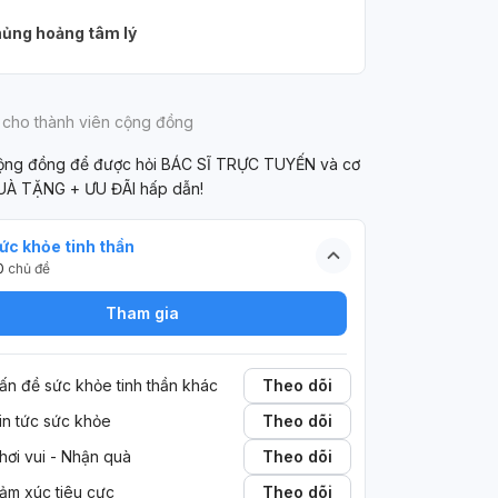
ủng hoảng tâm lý
 cho thành viên cộng đồng
cộng đồng để được hỏi BÁC SĨ TRỰC TUYẾN và cơ
UÀ TẶNG + ƯU ĐÃI hấp dẫn!
ức khỏe tinh thần
0
chủ đề
Tham gia
ấn đề sức khỏe tinh thần khác
Theo dõi
in tức sức khỏe
Theo dõi
hơi vui - Nhận quà
Theo dõi
ảm xúc tiêu cực
Theo dõi