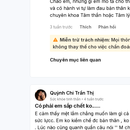
Chào em, những gì em mô tả cho th
và có hành vi tự làm đau bản thân 
chuyên khoa Tâm thần hoặc Tâm lý 
phù hợp.:
3 tuần trước
Thích
Phản hồi
Các dấu hiệu như dễ buồn/bực, suy 
cào cấu/ngắt tay chân, hét lớn có t
Miễn trừ trách nhiệm:
Mọi thôn
xúc, lo âu, trầm cảm hoặc một vấn đ
không thay thế cho việc chẩn đoán
định chính xác.
Trong lúc chờ đi khám, em nên: trá
Chuyên mục liên quan
cất xa vật sắc nhọn, thử hít thở ch
bộ nhẹ, viết ra điều đang làm em k
nghĩ làm hại bản thân hoặc người k
cấp cứu ngay.
Em không cần tự chịu đựng một mình
Quỳnh Chi Trần Thị
thiết.
Sức khỏe tinh thần
4 tuần trước
Có phải em sắp chết ko......
E cảm thấy mệt lắm chẳng muốn làm gì cả ,
sức lựcc. Em ko kiềm chế đc bản thân , ko
. Lúc nào cũng quanh quẩn câu nói '' M ch