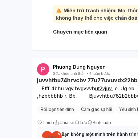
cứu 115 hoặc nhờ người thân đưa đế
Miễn trừ trách nhiệm:
Mọi thôn
Hãy báo ngay cho một người em tin 
không thay thế cho việc chẩn đoán
thể dùng để tự làm đau mình. Em k
tình trạng này có thể điều trị được 
Chuyên mục liên quan
Phuong Dung Nguyen
Sức khỏe tinh thần
4 tuần trước
juvvhtbu74hrvcbv 77u77uvuvdx22bbbb
   Ffff 4bhu vgv,hvgvvvh
ut2vjuv 
 e. Ưg eb
,hzbbbbhb r. Bb.        Bjuvvhtbu782b2bbbv
Rối loạn tiền đình
Cảm giác sợ hãi
Yếu sinh 
Thích
Chia sẻ
Lưu
Bình luận
Bạn không một mình trên hành trìn