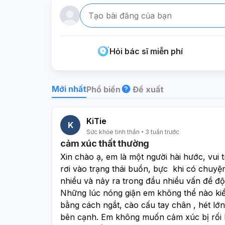
Tạo bài đăng của bạn
Hỏi bác sĩ miễn phí
Mới nhất
Phổ biến
Đề xuất
KiTie
K
Sức khỏe tinh thần
3 tuần trước
cảm xúc thất thường
Xin chào ạ, em là một người hài hước, vui 
rơi vào trạng thái buồn, bực  khi có chuyện
nhiều và nảy ra trong đầu nhiều vấn đề độ
Những lúc nóng giận em không thể nào kiề
bằng cách ngắt, cào cấu tay chân , hét lớn
bên cạnh. Em không muốn cảm xúc bị rối 