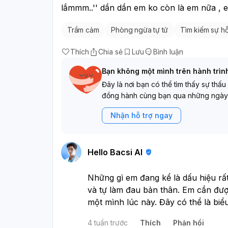
lắmmm..'' dần dần em ko còn là em nữa , em 
Trầm cảm
Phòng ngừa tự tử
Tìm kiếm sự hỗ
Thích
Chia sẻ
Lưu
Bình luận
Bạn không một mình trên hành trìn
Đây là nơi bạn có thể tìm thấy sự thấu
đồng hành cùng bạn qua những ngày
Nhận hỗ trợ ngay
Hello Bacsi AI
Những gì em đang kể là dấu hiệu rất
và tự làm đau bản thân. Em cần đư
một mình lúc này. Đây có thể là bi
loạn tâm thần khác, và cần gặp bá
4 tuần trước
Thích
Phản hồi
càng tốt. Nếu em đang có ý định làm