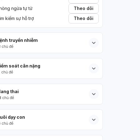
hòng ngừa tự tử
Theo dõi
ìm kiếm sự hỗ trợ
Theo dõi
ệnh truyền nhiễm
3
chủ đề
iểm soát cân nặng
5
chủ đề
ang thai
3
chủ đề
uôi dạy con
6
chủ đề