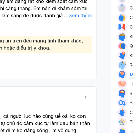
ấy em đang rất khó kiểm soát cảm xúc
khi căng thẳng. Em nên đi khám sớm tại
C
lâm sàng để được đánh giá kỹ và hỗ trợ
...
Xem thêm
C
C
nghĩ tiêu cực nhiều, bùng nổ nóng giận,
hể liên quan đến rối loạn điều hòa cảm
K
g tin trên đều mang tính tham khảo,
ề tâm lý khác; cần gặp trực tiếp để xác
Q
 hoặc điều trị y khoa.
K
nh ở một mình khi đang rất kích động,
ậm 4-6 nhịp, rửa mặt bằng nước mát, đi
R
hó chịu trước khi phản ứng. Nếu có ý
Q
hác, hãy nhờ người thân ở cạnh và đi
H
, việc đi khám sớm là rất đúng và cần
R
Y
C
 cả người lúc nào cũng uể oải ko còn 
P
 tự chủ đc cảm xúc tự làm đau bản thân 
ết đi m ko đáng sống , m vô dụng 
T