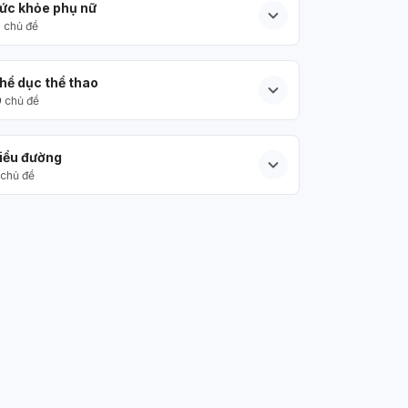
ức khỏe phụ nữ
5
chủ đề
hể dục thể thao
9
chủ đề
iểu đường
chủ đề