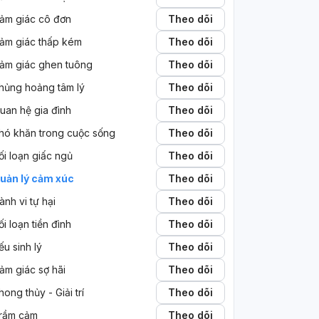
ảm giác cô đơn
Theo dõi
ảm giác thấp kém
Theo dõi
ảm giác ghen tuông
Theo dõi
hủng hoảng tâm lý
Theo dõi
uan hệ gia đình
Theo dõi
hó khăn trong cuộc sống
Theo dõi
ối loạn giấc ngủ
Theo dõi
uản lý cảm xúc
Theo dõi
ành vi tự hại
Theo dõi
ối loạn tiền đình
Theo dõi
ếu sinh lý
Theo dõi
ảm giác sợ hãi
Theo dõi
hong thủy - Giải trí
Theo dõi
rầm cảm
Theo dõi