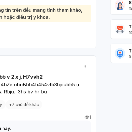
S
n khoa Cấp cứu gần nhất ngay lập tức.
1
g tin trên đều mang tính tham khảo,
tưởng, ở cạnh họ, và cất xa các vật có
 hoặc điều trị y khoa.
hông cần phải chịu đựng một mình, và
T
nếu được giúp đỡ kịp thời.
1
T
9
 v 2 x j. H7vvh2
.  4hZe uhuBbb4b454vtb3bjcubh5 ư 
. Rbju.  3hs bv hr bu
lý
+
7 chủ đề khác
1
h này.