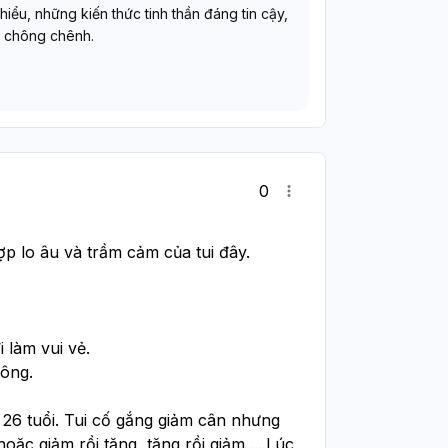
 hiểu, những kiến thức tinh thần đáng tin cậy,
 chông chênh.
0
ợp lo âu và trầm cảm của tui đây. 
i làm vui vẻ. 
công.
, 26 tuổi. Tui cố gắng giảm cân nhưng 
ặc giảm rồi tăng, tăng rồi giảm,....Lúc 