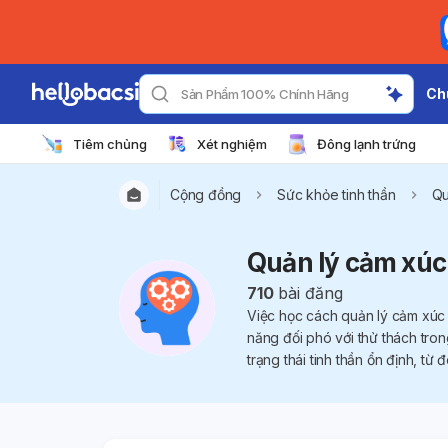
Ch
Tìm Phòng Khám Gần Đây
Tiêm chủng
Xét nghiệm
Đông lạnh trứng
Cộng đồng
Sức khỏe tinh thần
Qu
Quản lý cảm xúc
710
bài đăng
Việc học cách quản lý cảm xúc 
năng đối phó với thử thách tro
trạng thái tinh thần ổn định, t