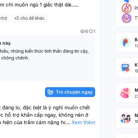
chỉ muốn ngủ 1 giấc thật dài......
P
 trợ
+
5 chủ đề khác
T
8
1
B
h này.
1
 hiểu, những kiến thức tinh thần đáng tin cậy,
 chông chênh.
K
1
M
Trò chuyện ngay
2
 đáng lo, đặc biệt là ý nghĩ muốn chết
ợc hỗ trợ khẩn cấp ngay, không nên ở
N
ểu hiện của trầm cảm nặng hoặc một rối
...
Xem thêm
1
c sĩ chuyên khoa tâm thần càng sớm
 hại bản thân ngay bây giờ, hãy gọi cấp