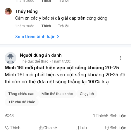
1 năm trước
Thích
Trả lời
Thúy Hồng
Cảm ơn các y bác sĩ đã giải đáp trên cộng đồng
1 năm trước
Thích
Trả lời
Xem thêm bình luận
Người dùng ẩn danh
Thể dục thể thao
1 năm trước
Mình 16t mới phát hiện vẹo cột sống khoảng 20-25
Mình 16t mới phát hiện vẹo cột sống khoảng 20-25 độ 
thì còn có thể đưa cột sống thẳng lại 100% k ạ
Tăng chiều cao
Môn thể thao khác
Chạy bộ
+
12 chủ đề khác
13
1
Thích
5
Bình luận
Thích
Chia sẻ
Lưu
Bình luận