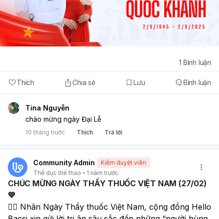
1
Bình luận
Thích
Chia sẻ
Lưu
Bình luận
Tina Nguyễn
chào mừng ngày Đại Lễ
10 tháng trước
Thích
Trả lời
Community Admin
Kiểm duyệt viên
Thể dục thể thao
1 năm trước
CHÚC MỪNG NGÀY THẦY THUỐC VIỆT NAM (27/02)
💙
👨‍⚕️ Nhân Ngày Thầy thuốc Việt Nam, cộng đồng Hello 
Bacsi xin gửi lời tri ân sâu sắc đến những “người hùng 