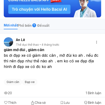
Mới nhất
Phổ biến
Đề xuất
An Lê
Thể dục thể thao
4 tháng trước
giảm mỡ đùi , giảm cân
bs ơi đạp xe có giảm ddc cân , mỡ đùi ko ah . nếu đc 
thì nên đạp như thế nào ah  . em ko có xe đạp địa 
hình đi đạp xe có đc ko ah
Giảm cân
Đạp xe
20
1
Bình luận
Thích
Chia sẻ
Lưu
Bình luận