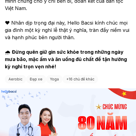
minh chứng cho ý chí bền bỉ, đoàn kết của dân tộc 
Việt Nam.
❤️ Nhân dịp trọng đại này, Hello Bacsi kính chúc mọi 
gia đình một kỳ nghỉ lễ thật ý nghĩa, tràn đầy niềm vui 
và hạnh phúc bên người thân.
🌧 
Đừng quên giữ gìn sức khỏe trong những ngày 
mưa bão, mặc ấm và ăn uống đủ chất để tận hưởng 
kỳ nghỉ trọn vẹn nhé!
Aerobic
Đạp xe
Yoga
+
16 chủ đề khác