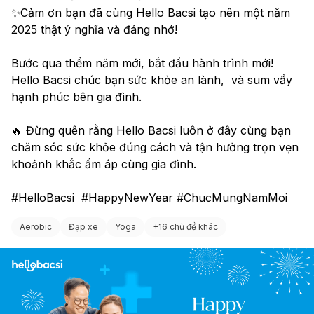
✨Cảm ơn bạn đã cùng Hello Bacsi tạo nên một năm 
thể thao để có một kế hoạch phù hợp nhất với tình trạng
2025 thật ý nghĩa và đáng nhớ!
sức khỏe của mình.
Bước qua thềm năm mới, bắt đầu hành trình mới! 
Hello Bacsi chúc bạn sức khỏe an lành,  và sum vầy 
hạnh phúc bên gia đình.
🔥 Đừng quên rằng Hello Bacsi luôn ở đây cùng bạn 
chăm sóc sức khỏe đúng cách và tận hưởng trọn vẹn 
khoảnh khắc ấm áp cùng gia đình. 
#HelloBacsi  #HappyNewYear #ChucMungNamMoi 
Aerobic
Đạp xe
Yoga
+
16 chủ đề khác