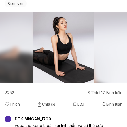
Giảm cân
52
8
Thích
17
Bình luận
Thích
Chia sẻ
Lưu
Bình luận
DTKIMNGAN_1709
yoga tập xong thoải mái tinh thần và cơ thể cực