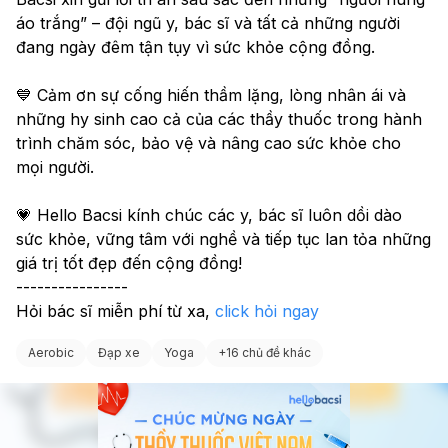
áo trắng” – đội ngũ y, bác sĩ và tất cả những người 
đang ngày đêm tận tụy vì sức khỏe cộng đồng.
💙 Cảm ơn sự cống hiến thầm lặng, lòng nhân ái và 
những hy sinh cao cả của các thầy thuốc trong hành 
trình chăm sóc, bảo vệ và nâng cao sức khỏe cho 
mọi người.
💗 Hello Bacsi kính chúc các y, bác sĩ luôn dồi dào 
sức khỏe, vững tâm với nghề và tiếp tục lan tỏa những 
giá trị tốt đẹp đến cộng đồng!
----------------
Hỏi bác sĩ miễn phí từ xa, 
click hỏi ngay
Aerobic
Đạp xe
Yoga
+
16 chủ đề khác