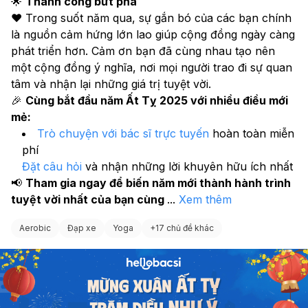
🌟 
Thành công bứt phá
❤️ Trong suốt năm qua, sự gắn bó của các bạn chính 
là nguồn cảm hứng lớn lao giúp cộng đồng ngày càng 
phát triển hơn. Cảm ơn bạn đã cùng nhau tạo nên 
một cộng đồng ý nghĩa, nơi mọi người trao đi sự quan 
tâm và nhận lại những giá trị tuyệt vời.
🎉 
Cùng bắt đầu năm Ất Tỵ 2025 với nhiều điều mới 
mẻ:
Trò chuyện với bác sĩ trực tuyến
 hoàn toàn miễn 
phí
Đặt câu hỏi
 và nhận những lời khuyên hữu ích nhất
📢 
Tham gia ngay để biến năm mới thành hành trình 
tuyệt vời nhất của bạn cùng 
...
Xem thêm
Aerobic
Đạp xe
Yoga
+
17 chủ đề khác