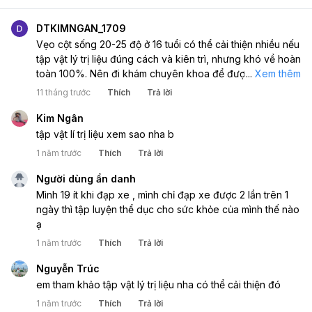
DTKIMNGAN_1709
Vẹo cột sống 20-25 độ ở 16 tuổi có thể cải thiện nhiều nếu
tập vật lý trị liệu đúng cách và kiên trì, nhưng khó về hoàn
toàn 100%. Nên đi khám chuyên khoa để được tư vấn cụ
...
Xem thêm
thể nhé.
11 tháng trước
Thích
Trả lời
Kim Ngân
tập vật lí trị liệu xem sao nha b
1 năm trước
Thích
Trả lời
Người dùng ẩn danh
Mình 19 ít khi đạp xe , mình chỉ đạp xe được 2 lần trên 1
ngày thì tập luyện thể dục cho sức khỏe của mình thế nào
ạ
1 năm trước
Thích
Trả lời
Nguyễn Trúc
em tham khảo tập vật lý trị liệu nha có thể cải thiện đó
1 năm trước
Thích
Trả lời