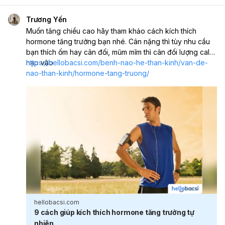
Trương Yến
Muốn tăng chiểu cao hãy tham khảo cách kích thích
hormone tăng trưởng bạn nhé. Cân nặng thì tùy nhu cầu
bạn thích ốm hay cân đối, mũm mĩm thì cân đối lượng calo
nạp vào
https://hellobacsi.com/benh-nao-he-than-kinh/van-de-
nao-than-kinh/hormone-tang-truong/
hellobacsi.com
9 cách giúp kích thích hormone tăng trưởng tự
nhiên