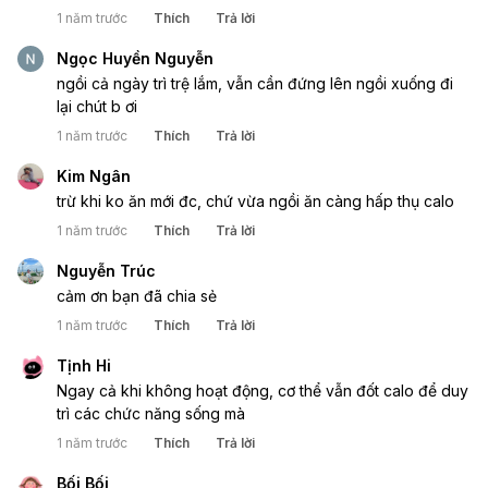
1 năm trước
Thích
Trả lời
Ngọc Huyền Nguyễn
ngồi cả ngày trì trệ lắm, vẫn cần đứng lên ngồi xuống đi
lại chút b ơi
1 năm trước
Thích
Trả lời
Kim Ngân
trừ khi ko ăn mới đc, chứ vừa ngồi ăn càng hấp thụ calo
1 năm trước
Thích
Trả lời
Nguyễn Trúc
cảm ơn bạn đã chia sẻ
1 năm trước
Thích
Trả lời
Tịnh Hi
Ngay cả khi không hoạt động, cơ thể vẫn đốt calo để duy
trì các chức năng sống mà
1 năm trước
Thích
Trả lời
Bối Bối