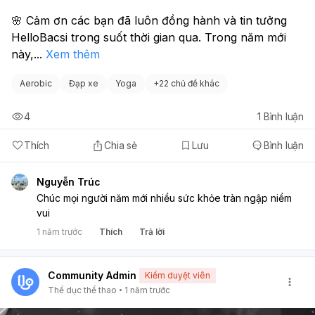
🌸 Cảm ơn các bạn đã luôn đồng hành và tin tưởng 
HelloBacsi trong suốt thời gian qua. Trong năm mới 
này,
...
Xem thêm
Aerobic
Đạp xe
Yoga
+
22 chủ đề khác
4
1
Bình luận
Thích
Chia sẻ
Lưu
Bình luận
Nguyễn Trúc
Chúc mọi người năm mới nhiều sức khỏe tràn ngập niềm
vui
1 năm trước
Thích
Trả lời
Community Admin
Kiểm duyệt viên
Thể dục thể thao
1 năm trước