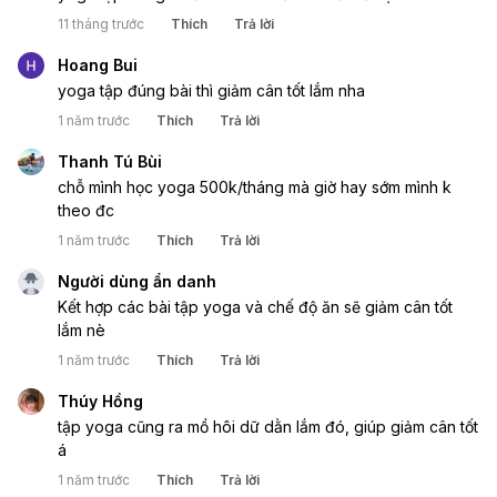
11 tháng trước
Thích
Trả lời
Hoang Bui
yoga tập đúng bài thì giảm cân tốt lắm nha
1 năm trước
Thích
Trả lời
Thanh Tú Bùi
chỗ mình học yoga 500k/tháng mà giờ hay sớm mình k
theo đc
1 năm trước
Thích
Trả lời
Người dùng ẩn danh
Kết hợp các bài tập yoga và chế độ ăn sẽ giảm cân tốt
lắm nè
1 năm trước
Thích
Trả lời
Thúy Hồng
tập yoga cũng ra mồ hôi dữ dằn lắm đó, giúp giảm cân tốt
á
1 năm trước
Thích
Trả lời