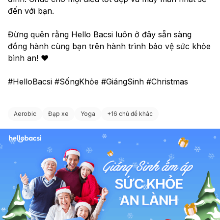
đến với bạn.
Đừng quên rằng Hello Bacsi luôn ở đây sẵn sàng 
đồng hành cùng bạn trên hành trình bảo vệ sức khỏe 
bình an! ❤️
#HelloBacsi #SốngKhỏe #GiángSinh #Christmas
Aerobic
Đạp xe
Yoga
+
16 chủ đề khác