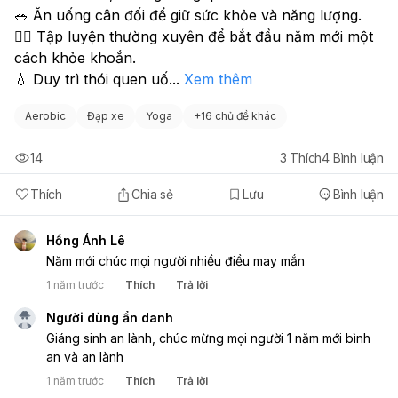
🥗 Ăn uống cân đối để giữ sức khỏe và năng lượng.
🏃‍♀️ Tập luyện thường xuyên để bắt đầu năm mới một 
cách khỏe khoắn.
💧 Duy trì thói quen uố
...
Xem thêm
Aerobic
Đạp xe
Yoga
+
16 chủ đề khác
14
3
Thích
4
Bình luận
Thích
Chia sẻ
Lưu
Bình luận
Hồng Ánh Lê
Năm mới chúc mọi người nhiều điều may mắn
1 năm trước
Thích
Trả lời
Người dùng ẩn danh
Giáng sinh an lành, chúc mừng mọi người 1 năm mới bình
an và an lành
1 năm trước
Thích
Trả lời