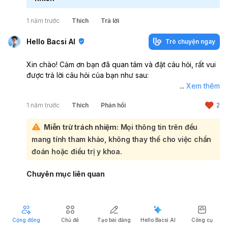
1 năm trước
Thích
Trả lời
Hello Bacsi AI
Trò chuyện ngay
Xin chào! Cảm ơn bạn đã quan tâm và đặt câu hỏi, rất vui
được trả lời câu hỏi của bạn như sau:
...
Xem thêm
Tôi không có đủ dữ liệu để trả lời, bạn vui lòng cung cấp
1 năm trước
Thích
Phản hồi
2
thêm thông tin được không? Bạn có thể cho biết chiều
cao và cân nặng hiện tại của mình, cũng như mục tiêu cụ
Miễn trừ trách nhiệm:
Mọi thông tin trên đều
thể mà bạn muốn đạt được không? Cảm ơn bạn! Nếu bạn
còn thắc mắc gì nữa, hãy cho tôi biết nhé!
mang tính tham khảo, không thay thế cho việc chẩn
đoán hoặc điều trị y khoa.
Chuyên mục liên quan
Cộng đồng
Chủ đề
Tạo bài đăng
Hello Bacsi AI
Công cụ
Người dùng ẩn danh