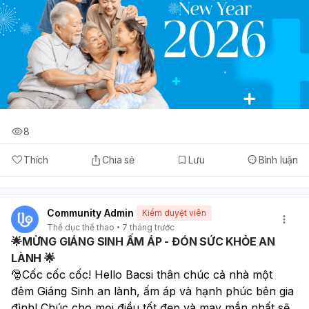
8
Thích
Chia sẻ
Lưu
Bình luận
Community Admin
Kiểm duyệt viên
Thể dục thể thao
7 tháng trước
🌟MỪNG GIÁNG SINH ẤM ÁP - ĐÓN SỨC KHỎE AN
LÀNH 🌟
🎅Cốc cốc cốc! Hello Bacsi thân chúc cả nhà một 
đêm Giáng Sinh an lành, ấm áp và hạnh phúc bên gia 
đình! Chúc cho mọi điều tốt đẹp và may mắn nhất sẽ 