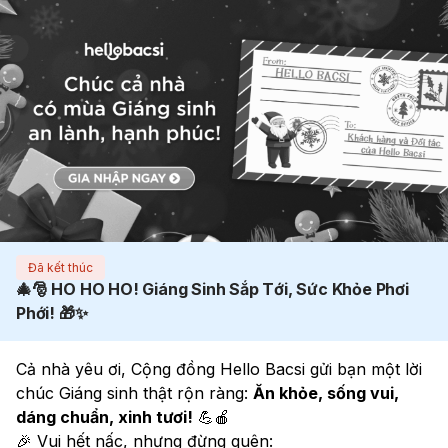
Đã kết thúc
🎄🎅 HO HO HO! Giáng Sinh Sắp Tới, Sức Khỏe Phơi
Phới! 🎁✨
Cả nhà yêu ơi, Cộng đồng Hello Bacsi gửi bạn một lời 
chúc Giáng sinh thật rộn ràng: 
Ăn khỏe, sống vui, 
dáng chuẩn, xinh tươi!
 💪🍎
🎉 Vui hết nấc, nhưng đừng quên: