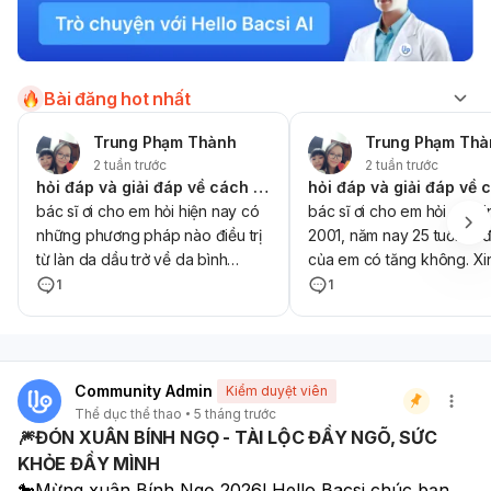
Bài đăng hot nhất
Trung Phạm Thành
Trung Phạm Thà
2 tuần trước
2 tuần trước
hỏi đáp và giải đáp về cách chữa làn da dầu giúp em với ạ
bác sĩ ơi cho em hỏi hiện nay có
bác sĩ ơi cho em hỏi em s
những phương pháp nào điều trị
2001, năm nay 25 tuổi thì 
từ làn da dầu trở về da bình
của em có tăng không. Xin
thường không
giải thích giúp em ạ
1
1
Community Admin
Kiểm duyệt viên
Thể dục thể thao
5 tháng trước
🎆ĐÓN XUÂN BÍNH NGỌ - TÀI LỘC ĐẦY NGÕ, SỨC
KHỎE ĐẦY MÌNH
🐎Mừng xuân Bính Ngọ 2026! Hello Bacsi chúc bạn 