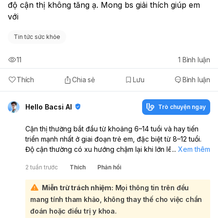
độ cận thị không tăng ạ. Mong bs giải thích giúp em 
với
Tin tức sức khỏe
11
1
Bình luận
Thích
Chia sẻ
Lưu
Bình luận
Hello Bacsi AI
Trò chuyện ngay
Cận thị thường bắt đầu từ khoảng 6–14 tuổi và hay tiến
triển mạnh nhất ở giai đoạn trẻ em, đặc biệt từ 8–12 tuổi.
Độ cận thường có xu hướng chậm lại khi lớn lên và thường
...
Xem thêm
ổn định hơn sau khoảng 18–20 tuổi, nhưng không phải ai
2 tuần trước
Thích
Phản hồi
cũng giống nhau. Có người vẫn tăng độ sau 20 tuổi, nhất
là nếu học tập nhiều, dùng mắt quá mức hoặc cận nặng.
Miễn trừ trách nhiệm:
Mọi thông tin trên đều
Không có mốc tuổi nào đảm bảo “hết tăng cận” hoàn
mang tính tham khảo, không thay thế cho việc chẩn
toàn. Điều quan trọng là khám mắt định kỳ để theo dõi độ
cận và phát hiện sớm biến chứng. Để làm chậm tăng độ,
đoán hoặc điều trị y khoa.