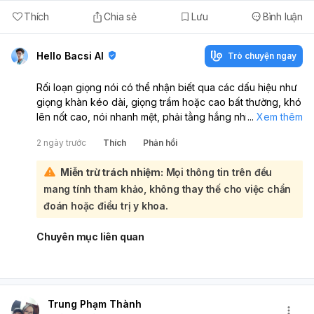
Thích
Chia sẻ
Lưu
Bình luận
Hello Bacsi AI
Trò chuyện ngay
Rối loạn giọng nói có thể nhận biết qua các dấu hiệu như
giọng khàn kéo dài, giọng trầm hoặc cao bất thường, khó
lên nốt cao, nói nhanh mệt, phải tằng hắng nhiều, đau
...
Xem thêm
họng thường xuyên, hoặc giọng thay đổi rõ so với trước.
2 ngày trước
Thích
Phản hồi
Nếu nam nói giọng nữ hoặc nữ nói giọng nam kéo dài, đó
cũng có thể là biểu hiện của rối loạn giọng nói hoặc vấn
Miễn trừ trách nhiệm:
Mọi thông tin trên đều
đề ở thanh quản, dây thanh âm, thần kinh, nội tiết hay do
mang tính tham khảo, không thay thế cho việc chẩn
lạm dụng giọng nói.:
Bạn nên đi khám chuyên khoa Tai Mũi Họng để được soi
đoán hoặc điều trị y khoa.
thanh quản và đánh giá giọng nói. Nếu cần, bác sĩ có thể
phối hợp thêm âm ngữ trị liệu để chỉnh phát âm và cải
Chuyên mục liên quan
thiện giọng.
Để bảo vệ giọng nói, nên uống đủ nước, tránh hút thuốc,
hạn chế rượu/caffeine, không nói quá to hoặc quá nhỏ,
dùng máy tạo độ ẩm và tránh thuốc làm khô cổ họng. Nếu
Trung Phạm Thành
có khàn giọng kéo dài hoặc thay đổi giọng đột ngột, nên