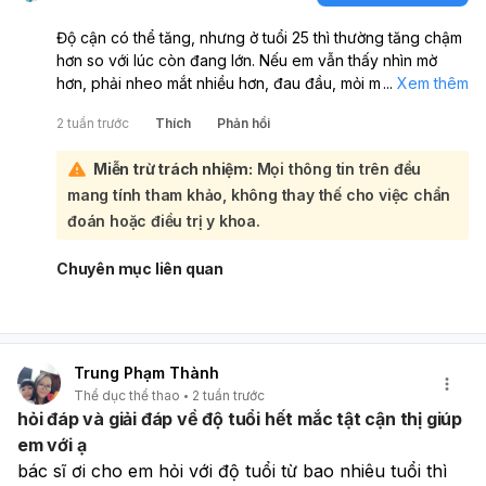
Độ cận có thể tăng, nhưng ở tuổi 25 thì thường tăng chậm
hơn so với lúc còn đang lớn. Nếu em vẫn thấy nhìn mờ
hơn, phải nheo mắt nhiều hơn, đau đầu, mỏi mắt hoặc phải
...
Xem thêm
đổi kính thường xuyên thì nên đi khám mắt để đo lại độ
2 tuần trước
Thích
Phản hồi
cận chính xác. Cận thị không tự “hết” được, nhưng có thể
kiểm soát để hạn chế tăng thêm. Em nên khám chuyên
Miễn trừ trách nhiệm:
Mọi thông tin trên đều
khoa mắt/khúc xạ định kỳ, dùng kính đúng số, hạn chế
mang tính tham khảo, không thay thế cho việc chẩn
nhìn gần quá lâu, giữ khoảng cách khi đọc/điện thoại,
cho mắt nghỉ sau mỗi 20–30 phút, và đi khám sớm nếu có
đoán hoặc điều trị y khoa.
nhìn mờ đột ngột, chớp sáng, ruồi bay nhiều hoặc đau
mắt.
Chuyên mục liên quan
Trung Phạm Thành
Thể dục thể thao
2 tuần trước
hỏi đáp và giải đáp về độ tuổi hết mắc tật cận thị giúp
em với ạ
bác sĩ ơi cho em hỏi với độ tuổi từ bao nhiêu tuổi thì 