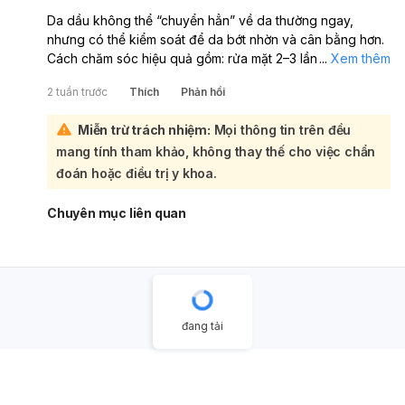
Da dầu không thể “chuyển hẳn” về da thường ngay,
nhưng có thể kiểm soát để da bớt nhờn và cân bằng hơn.
Cách chăm sóc hiệu quả gồm: rửa mặt 2–3 lần/ngày bằng
...
Xem thêm
sữa rửa mặt dịu nhẹ, không chứa dầu; dùng kem dưỡng
2 tuần trước
Thích
Phản hồi
ẩm mỏng nhẹ, không gây bít tắc; thoa kem chống nắng
không dầu mỗi ngày; tẩy tế bào chết 1–2 lần/tuần; dùng
Miễn trừ trách nhiệm:
Mọi thông tin trên đều
giấy thấm dầu khi cần; và ăn uống lành mạnh, uống đủ
mang tính tham khảo, không thay thế cho việc chẩn
nước, hạn chế đồ cay nóng. Nếu muốn, có thể dùng mặt
nạ tự nhiên như dưa leo, mật ong, cà chua, trà xanh hoặc
đoán hoặc điều trị y khoa.
chanh với lượng phù hợp. Tránh rửa mặt quá nhiều, dùng
sản phẩm chứa cồn hoặc bôi quá nhiều kem vì có thể làm
Chuyên mục liên quan
da tiết dầu nhiều hơn. Nếu da dầu kèm mụn nhiều, viêm,
hoặc không cải thiện, em nên khám chuyên khoa da liễu
để được hướng dẫn điều trị phù hợp.
đang tải