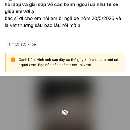
hỏi đáp và giải đáp về các bệnh ngoài da như té xe
phân loại sức khỏe từng thời điểm. Nếu em muốn biết
giúp em với ạ
chính xác trường hợp của mình, em nên:
bác sĩ ơi cho em hỏi em bị ngã xe hôm 20/5/2026 và 
Đi khám mắt đo thị lực, đo độ khúc xạ.
Mang kết quả đó khi khám nghĩa vụ.
là vết thương sâu bao lâu rồi mờ ạ 
Chờ kết luận phân loại sức khỏe của hội đồng khám
tuyển. Nếu em muốn, anh/chị có thể giúp em tra theo
mức độ cận/viễn/loạn cụ thể của em
để ước lượng
Tin tức sức khỏe
khả năng đạt hay không đạt nghĩa vụ quân sự.
Cảnh báo: Hình ảnh sau đây có thể gây khó chịu cho một số
người xem. Bạn nên cân nhắc trước khi xem.