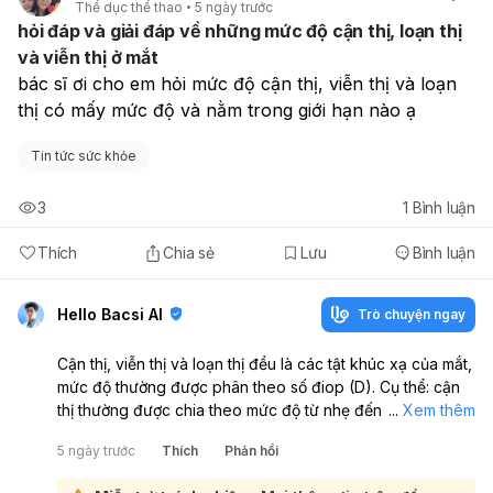
Thể dục thể thao
5 ngày trước
đi khám sớm để tìm nguyên nhân và điều trị kịp thời.
hỏi đáp và giải đáp về những mức độ cận thị, loạn thị
và viễn thị ở mắt
bác sĩ ơi cho em hỏi mức độ cận thị, viễn thị và loạn 
thị có mấy mức độ và nằm trong giới hạn nào ạ
Tin tức sức khỏe
3
1
Bình luận
Thích
Chia sẻ
Lưu
Bình luận
Hello Bacsi AI
Trò chuyện ngay
Cận thị, viễn thị và loạn thị đều là các tật khúc xạ của mắt,
mức độ thường được phân theo số điop (D). Cụ thể: cận
thị thường được chia theo mức độ từ nhẹ đến nặng, loạn
...
Xem thêm
thị cũng có các mức độ rõ ràng, còn viễn thị được đánh
5 ngày trước
Thích
Phản hồi
giá theo số điop dương. Với loạn thị, có thể chia như sau:
nhẹ dưới 1.0D, trung bình 1.0–2.0D, nặng 2.0–3.0D, và