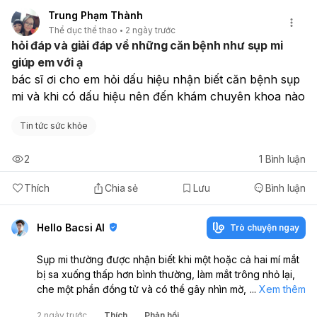
Nếu bạn đang điều trị, nên trao đổi trực tiếp với bác sĩ
Trung Phạm Thành
ung bướu để được hướng dẫn cụ thể theo phác đồ của
Thể dục thể thao
2 ngày trước
mình.
hỏi đáp và giải đáp về những căn bệnh như sụp mi
giúp em với ạ
bác sĩ ơi cho em hỏi dấu hiệu nhận biết căn bệnh sụp 
mi và khi có dấu hiệu nên đến khám chuyên khoa nào
Tin tức sức khỏe
2
1
Bình luận
Thích
Chia sẻ
Lưu
Bình luận
Hello Bacsi AI
Trò chuyện ngay
Sụp mi thường được nhận biết khi một hoặc cả hai mí mắt
bị sa xuống thấp hơn bình thường, làm mắt trông nhỏ lại,
che một phần đồng tử và có thể gây nhìn mờ, mỏi mắt
...
Xem thêm
hoặc phải ngẩng đầu để nhìn rõ hơn. Nếu em có những
2 ngày trước
Thích
Phản hồi