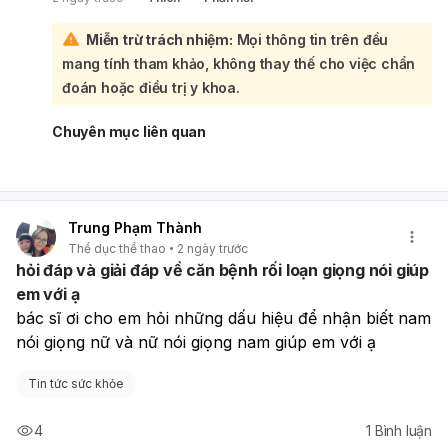
dấu hiệu này, nên đi khám chuyên khoa Mắt sớm để được
kiểm tra nguyên nhân và mức độ sụp mi. Sụp mi có thể do
Miễn trừ trách nhiệm:
Mọi thông tin trên đều
bẩm sinh, tuổi tác, chấn thương, bệnh lý cơ - thần kinh
mang tính tham khảo, không thay thế cho việc chẩn
hoặc các vấn đề tại mí mắt. Bác sĩ sẽ khám mắt, đánh giá
vận động mí, thị lực và có thể chỉ định thêm xét nghiệm
đoán hoặc điều trị y khoa.
nếu cần. Nếu sụp mi xuất hiện đột ngột, kèm nhìn đôi, đau
đầu, yếu tay chân hoặc khó nói thì nên đi cấp cứu ngay
Chuyên mục liên quan
vì có thể liên quan đến bệnh lý thần kinh.
Trung Phạm Thành
Thể dục thể thao
2 ngày trước
hỏi đáp và giải đáp về căn bệnh rối loạn giọng nói giúp
em với ạ
bác sĩ ơi cho em hỏi những dấu hiệu để nhận biết nam 
nói giọng nữ và nữ nói giọng nam giúp em với ạ
Tin tức sức khỏe
4
1
Bình luận