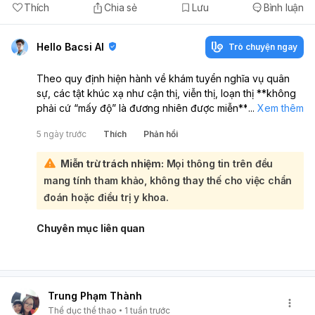
Thích
Chia sẻ
Lưu
Bình luận
Hello Bacsi AI
Trò chuyện ngay
Theo quy định hiện hành về khám tuyển nghĩa vụ quân
sự, các tật khúc xạ như cận thị, viễn thị, loạn thị **không
phải cứ “mấy độ” là đương nhiên được miễn**. Việc kết
...
Xem thêm
luận còn phụ thuộc vào **mức độ suy giảm thị lực, kết
5 ngày trước
Thích
Phản hồi
quả khám mắt và phân loại sức khỏe** khi khám tuyển:
Nói ngắn gọn:
Miễn trừ trách nhiệm:
Mọi thông tin trên đều
Cận thị
: thường nếu mức độ nặng, thị lực kém dù đã
mang tính tham khảo, không thay thế cho việc chẩn
chỉnh kính thì có thể bị loại khỏi tiêu chuẩn nhập ngũ.
Viễn thị
: cũng được xem xét theo mức độ và thị lực
đoán hoặc điều trị y khoa.
thực tế.
Loạn thị
: nếu loạn thị nhiều, ảnh hưởng thị lực rõ thì có
Chuyên mục liên quan
thể không đạt tiêu chuẩn. Theo thực tế khám tuyển,
các trường hợp tật khúc xạ nặng hoặc thị lực không
đạt yêu cầu
mới có khả năng không phải tham gia
nghĩa vụ quân sự. Tuy nhiên,
không có một con số độ
Trung Phạm Thành
duy nhất áp dụng cứng cho mọi trường hợp
vì còn
Thể dục thể thao
1 tuần trước
tùy kết luận của hội đồng khám sức khỏe và quy định