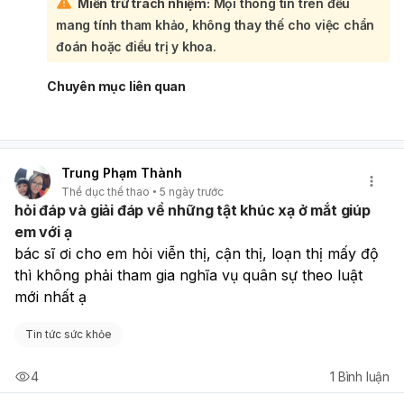
Miễn trừ trách nhiệm:
Mọi thông tin trên đều
nghiêm trọng từ 3.0D trở lên. Với cận thị, mức độ thường
mang tính tham khảo, không thay thế cho việc chẩn
được xác định theo số độ cận và thị lực, nhưng để biết
chính xác cần khám mắt chuyên khoa; thị lực chỉ giúp gợi
đoán hoặc điều trị y khoa.
ý chứ không kết luận được độ cận. Viễn thị cũng cần đo
khúc xạ để xác định chính xác mức độ. Nếu bạn muốn,
Chuyên mục liên quan
mình có thể giúp bạn lập một bảng phân loại ngắn gọn
cận thị – viễn thị – loạn thị theo từng mức độ để dễ hiểu
hơn.
Trung Phạm Thành
Thể dục thể thao
5 ngày trước
hỏi đáp và giải đáp về những tật khúc xạ ở mắt giúp
em với ạ
bác sĩ ơi cho em hỏi viễn thị, cận thị, loạn thị mấy độ 
thì không phải tham gia nghĩa vụ quân sự theo luật 
mới nhất ạ
Tin tức sức khỏe
4
1
Bình luận