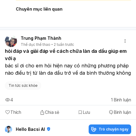
em nên đeo kính đúng số, áp dụng quy tắc 20-20-20,
tăng thời gian hoạt động ngoài trời, ăn uống đủ chất và
Chuyên mục liên quan
hạn chế dùng mắt quá lâu. Nếu em muốn, bác sĩ có thể
hướng dẫn thêm cách chăm sóc mắt để giảm nguy cơ
tăng độ cận.
Trung Phạm Thành
Thể dục thể thao
2 tuần trước
hỏi đáp và giải đáp về cách chữa làn da dầu giúp em
với ạ
bác sĩ ơi cho em hỏi hiện nay có những phương pháp 
nào điều trị từ làn da dầu trở về da bình thường không
Tin tức sức khỏe
4
1
Bình luận
Thích
Chia sẻ
Lưu
Bình luận
Hello Bacsi AI
Trò chuyện ngay