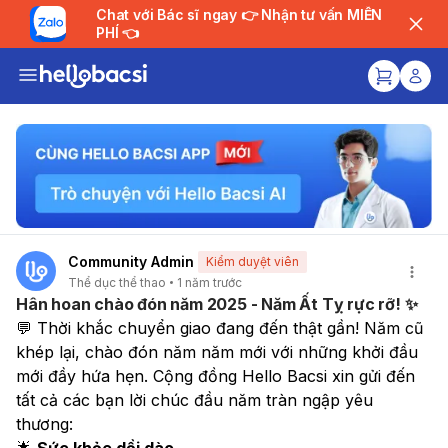
Chat với Bác sĩ ngay 👉 Nhận tư vấn MIỄN
PHÍ 👈
Community Admin
Kiểm duyệt viên
Thể dục thể thao
1 năm trước
Hân hoan chào đón năm 2025 - Năm Ất Tỵ rực rỡ! ✨
💬 Thời khắc chuyển giao đang đến thật gần! Năm cũ 
khép lại, chào đón năm năm mới với những khởi đầu 
mới đầy hứa hẹn. Cộng đồng Hello Bacsi xin gửi đến 
tất cả các bạn lời chúc đầu năm tràn ngập yêu 
thương:
🌟 
Sức khỏe dồi dào