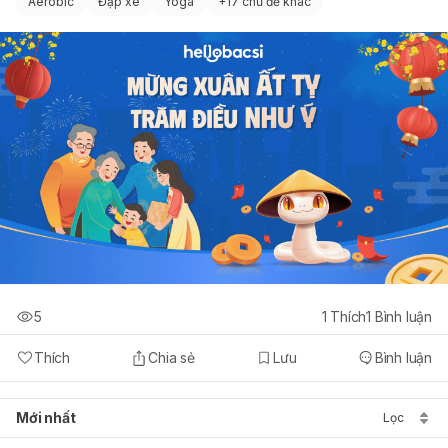
Aerobic
Đạp xe
Yoga
+
17 chủ đề khác
5
1
Thích
1
Bình luận
Thích
Chia sẻ
Lưu
Bình luận
Mới nhất
Lọc