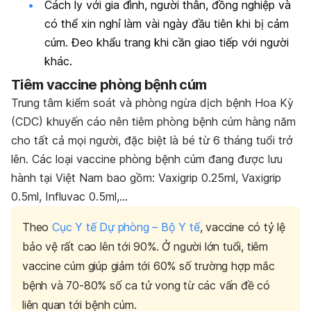
Cách ly với gia đình, người thân, đồng nghiệp và
có thể xin nghỉ làm vài ngày đầu tiên khi bị cảm
cúm. Đeo khẩu trang khi cần giao tiếp với người
khác.
Tiêm vaccine phòng bệnh cúm
Trung tâm kiểm soát và phòng ngừa dịch bệnh Hoa Kỳ
(CDC) khuyến cáo nên tiêm phòng bệnh cúm hàng năm
cho tất cả mọi người, đặc biệt là bé từ 6 tháng tuổi trở
lên. Các loại vaccine phòng bệnh cúm đang được lưu
hành tại Việt Nam bao gồm: Vaxigrip 0.25ml, Vaxigrip
0.5ml, Influvac 0.5ml,…
Theo
Cục Y tế Dự phòng – Bộ Y tế
, vaccine có tỷ lệ
bảo vệ rất cao lên tới 90%. Ở người lớn tuổi, tiêm
vaccine cúm giúp giảm tới 60% số trường hợp mắc
bệnh và 70-80% số ca tử vong từ các vấn đề có
liên quan tới bệnh cúm.