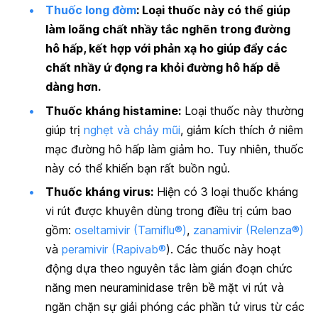
Thuốc long đờm
:
Loại thuốc này có thể giúp
làm loãng chất nhầy tắc nghẽn trong đường
hô hấp, kết hợp với phản xạ ho giúp đẩy các
chất nhầy ứ đọng ra khỏi đường hô hấp dễ
dàng hơn.
Thuốc kháng histamine:
Loại thuốc này thường
giúp trị
nghẹt và chảy mũi
, giảm kích thích ở niêm
mạc đường hô hấp làm giảm ho
. Tuy nhiên, thuốc
này có thể khiến bạn rất buồn ngủ.
Thuốc kháng virus:
Hiện có 3 loại thuốc kháng
vi rút được khuyên dùng trong điều trị cúm bao
gồm:
oseltamivir (Tamiflu®)
,
zanamivir (Relenza®)
và
peramivir (Rapivab®
). Các thuốc này hoạt
động dựa theo nguyên tắc làm gián đoạn chức
năng men neuraminidase trên bề mặt vi rút và
ngăn chặn sự giải phóng các phần tử virus từ các