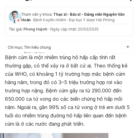
Tham vấn y khoa:
Thạc sĩ - Bác sĩ - Giảng viên Nguyễn Văn
Hoàn
·
Bệnh truyền nhiễm
·
Đại học Y dược Hải Phòng
Tác giả:
Phong Huỳnh
·
Ngày cập nhật: 20/02/2025
Chỉ mục:
Tìm hiểu chung
Triệu chứng
Bệnh cúm là một nhiễm trùng hô hấp cấp tính rất
Nguyên nhân
thường gặp, có thể xảy ra ở bất cứ ai. Theo thống kê
Con đường lây lan
Đối tượng có nguy cơ cao bị bệnh cúm
của WHO, có khoảng 1 tỷ trường hợp mắc bệnh cúm
Biến chứng
hàng năm, trong đó có 3–5 triệu trường hợp rơi vào
Chẩn đoán
trường hợp nặng. Bệnh cúm gây ra từ 290.000 đến
Điều trị
Phòng ngừa
650.000 ca tử vong do các biến chứng hô hấp mỗi
Kết luận
năm. Ngoài ra, gần 99% số ca tử vong ở trẻ em dưới 5
tuổi do nhiễm trùng đường hô hấp liên quan đến bệnh
cúm là ở các nước đang phát triển.