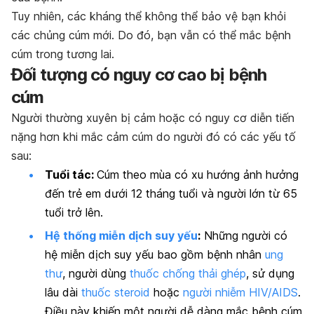
Tuy nhiên, các kháng thể không thể bảo vệ bạn khỏi
các chủng cúm mới. Do đó, bạn vẫn có thể mắc bệnh
cúm trong tương lai.
Đối tượng có nguy cơ cao bị bệnh
cúm
Người thường xuyên bị cảm hoặc có nguy cơ diễn tiến
nặng hơn khi mắc cảm cúm do người đó có các yếu tố
sau:
Tuổi tác:
Cúm theo mùa có xu hướng ảnh hưởng
đến trẻ em dưới 12 tháng tuổi và người lớn từ 65
tuổi trở lên.
Hệ thống miễn dịch suy yếu
:
Những người có
hệ miễn dịch suy yếu bao gồm bệnh nhân
ung
thư
, người dùng
thuốc chống thải ghép
, sử dụng
lâu dài
thuốc steroid
hoặc
người nhiễm HIV/AIDS
.
Điều này khiến một người dễ dàng mắc bệnh cúm