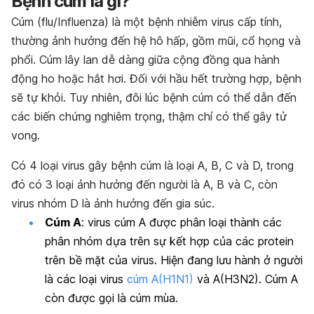
Bệnh cúm là gì?
Cúm (flu/Influenza) là một bệnh nhiễm virus cấp tính,
thường ảnh hưởng đến hệ hô hấp, gồm mũi, cổ họng và
phổi. Cúm lây lan dễ dàng giữa cộng đồng qua hành
động ho hoặc hắt hơi. Đối với hầu hết trường hợp, bệnh
sẽ tự khỏi. Tuy nhiên, đôi lúc bệnh cúm có thể dẫn đến
các biến chứng nghiêm trọng, thậm chí có thể gây tử
vong.
Có 4 loại virus gây bệnh cúm là loại A, B, C và D, trong
đó có 3 loại ảnh hưởng đến người là A, B và C, còn
virus nhóm D là ảnh hưởng đến gia súc.
Cúm A
: virus cúm A được phân loại thành các
phân nhóm dựa trên sự kết hợp của các protein
trên bề mặt của virus. Hiện đang lưu hành ở người
là các loại virus
cúm A(H1N1)
và A(H3N2). Cúm A
còn được gọi là cúm mùa.