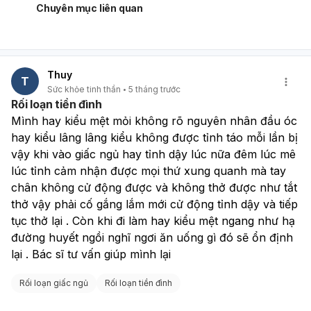
này sẽ giúp xác định nguyên nhân chính xác và đưa ra
Chuyên mục liên quan
phác đồ điều trị phù hợp cho tình trạng của bạn.
Thuy
T
Sức khỏe tinh thần
5 tháng trước
Rối loạn tiền đình
Mình hay kiểu mệt mỏi không rõ nguyên nhân đầu óc 
hay kiểu lâng lâng kiểu không được tỉnh táo mỗi lần bị 
vậy khi vào giấc ngủ hay tỉnh dậy lúc nữa đêm lúc mê 
lúc tỉnh cảm nhận được mọi thứ xung quanh mà tay 
chân không cử động được và không thở được như tắt 
thở vậy phải cố gắng lắm mới cử động tỉnh dậy và tiếp 
tục thở lại . Còn khi đi làm hay kiểu mệt ngang như hạ 
đường huyết ngồi nghĩ ngơi ăn uống gì đó sẽ ổn định 
lại . Bác sĩ tư vấn giúp mình lại
Rối loạn giấc ngủ
Rối loạn tiền đình