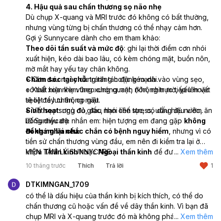
4. Hậu quả sau chấn thương sọ não nhẹ
Dù chụp X-quang và MRI trước đó không có bất thường,
nhưng vùng từng bị chấn thương có thể nhạy cảm hơn.
Gợi ý Sunnycare dành cho em tham khảo:
Theo dõi tần suất và mức độ
: ghi lại thời điểm cơn nhói
xuất hiện, kéo dài bao lâu, có kèm chóng mặt, buồn nôn,
mờ mắt hay yếu tay chân không.
Chăm sóc tại chỗ
+ Cơn đau ngày càng tăng hoặc kéo dài.
: tránh tác động mạnh vào vùng sẹo,
có thể xoa nhẹ vùng xung quanh (không trực tiếp lên vết
+ Xuất hiện kèm theo chóng mặt, nôn, nhìn mờ, yếu hoặc
sẹo) để lưu thông máu.
tê liệt tay chân, co giật.
Sinh hoạt
+ Vết sẹo sưng đỏ, đau nhói liên tục, có dấu hiệu viêm.
: ngủ đủ giấc, hạn chế stress, uống đủ nước, ăn
uống điều độ.
💌 Sunnycare nhắn em: hiện tượng em đang gặp
không
Đi khám lại nếu:
đồng nghĩa chắc chắn có bệnh nguy hiểm
, nhưng vì có
tiền sử chấn thương vùng đầu, em nên đi kiểm tra lại ở
khoa
VIỆN TÂM LÝ SUNNYCARE
Thần kinh
hoặc
Ngoại thần kinh
để được đánh giá
...
Xem thêm
kỹ. Đặc biệt nếu có triệu chứng lạ kèm theo, đừng chần
10 tháng trước
Thích
Trả lời
1
chừ nhé.
DTKIMNGAN_1709
có thể là dấu hiệu của thần kinh bị kích thích, có thể do
chấn thương cũ hoặc vấn đề về dây thần kinh. Vì bạn đã
chụp MRI và X-quang trước đó mà không phát hiện gì,
...
Xem thêm