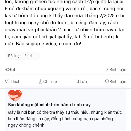
tóc, không giật liên tục nhưng cách 1-2p gì đó là lại bị. 
E có đi khám chụp xquang và mri rồi, bác sĩ cũng nói 
k s.từ hôm đó cũng k thấy đau nữa.Tháng 2/2025 e bị 
tngt trúng ngay chỗ đó luôn, bị cái gì đâm ấy, rách 
chảy máu và phải khâu 2 mũi. Tự nhiên hôm nay e lại 
bị, cảm giác nót cứ giật giật ấy, k biết có bị bệnh j k 
nữa. Bác sĩ giúp e với ạ, e cảm ơn!
Rối loạn tiền đình
64
7
Bình luận
Thích
Chia sẻ
Lưu
Bình luận
Bạn không một mình trên hành trình này.
Đây là nơi bạn có thể tìm thấy sự thấu hiểu, những kiến thức
tinh thần đáng tin cậy, đồng hành cùng bạn qua những
ngày chông chênh.