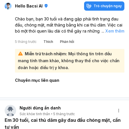
Hello Bacsi AI
Trò chuyện ngay
Chào bạn, bạn 30 tuổi và đang gặp phải tình trạng đau
đầu, chóng mặt, mất thăng bằng khi cai thủ dâm. Việc cai
bỏ một thói quen lâu dài có thể gây ra những xáo trộn
...
Xem thêm
nhất định về cả thể chất và tinh thần, dẫn đến các triệu
5 tháng trước
Thích
Phản hồi
chứng như bạn mô tả:
Để được tư vấn cụ thể và có hướng điều trị phù hợp cho
Miễn trừ trách nhiệm:
Mọi thông tin trên đều
tình trạng này, bạn nên tìm đến các đơn vị tư vấn sức
mang tính tham khảo, không thay thế cho việc chẩn
khỏe tình dục hoặc chuyên khoa tâm lý. Tại đây, các
chuyên gia có thể đánh giá kỹ lưỡng hơn về nguyên nhân
đoán hoặc điều trị y khoa.
gây ra các triệu chứng của bạn và đưa ra lời khuyên, hỗ
trợ cần thiết. Chúc bạn sớm ổn định sức khỏe.
Chuyên mục liên quan
Người dùng ẩn danh
Sức khỏe tinh thần
5 tháng trước
Em 30 tuổi, cai thủ dâm gây đau đầu chóng mặt, cần
tư vấn