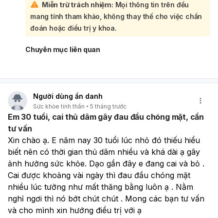
Miễn trừ trách nhiệm:
Mọi thông tin trên đều
cần được thăm khám kỹ lưỡng:
mang tính tham khảo, không thay thế cho việc chẩn
Cảm giác mệt mỏi ngang như hạ đường huyết khi đi làm
cũng gợi ý đến các vấn đề về chuyển hóa hoặc thiếu
đoán hoặc điều trị y khoa.
máu. Trong bối cảnh các triệu chứng đa dạng và ảnh
hưởng đến chất lượng cuộc sống như vậy, việc tự chẩn
Chuyên mục liên quan
đoán và dùng thuốc có thể không hiệu quả và tiềm ẩn rủi
ro. Để xác định chính xác nguyên nhân và có hướng điều
trị phù hợp, bạn nên đến gặp bác sĩ. Ban đầu, bạn có thể
thăm khám bác sĩ đa khoa để được đánh giá tổng quát và
Người dùng ẩn danh
định hướng chuyên khoa. Các chuyên khoa có thể cần
Sức khỏe tinh thần
5 tháng trước
thiết bao gồm:
Em 30 tuổi, cai thủ dâm gây đau đầu chóng mặt, cần
Chuyên khoa Thần kinh:
Để đánh giá rối loạn tiền
tư vấn
đình, các vấn đề về giấc ngủ như ngưng thở khi ngủ
Xin chào ạ. E năm nay 30 tuổi lúc nhỏ đó thiếu hiểu 
hoặc liệt khi ngủ.
Chuyên khoa Nội tiết:
Nếu nghi ngờ các vấn đề về
biết nên có thời gian thủ dâm nhiều và khá dài ạ gây 
đường huyết hoặc các rối loạn nội tiết khác gây mệt
ảnh hưởng sức khỏe. Dạo gần đây e đang cai và bỏ . 
mỏi.
Cai được khoảng vài ngày thì đau đầu chóng mặt 
Chuyên khoa Hô hấp hoặc Y học giấc ngủ:
Để kiểm
nhiều lúc tưởng như mất thăng bằng luôn ạ . Nằm 
tra chuyên sâu về tình trạng ngưng thở khi ngủ. Bác sĩ
nghỉ ngơi thì nó bớt chút chút . Mong các bạn tư vấn 
có thể yêu cầu các xét nghiệm như xét nghiệm máu,
và cho mình xin hướng điều trị với ạ
nghiên cứu giấc ngủ, hoặc các kiểm tra khác để đưa ra