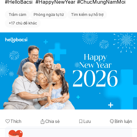
#HelloBacsi  #HappyNewYear #ChucMungNamMoi 
Trầm cảm
Phòng ngừa tự tử
Tìm kiếm sự hỗ trợ
+
17 chủ đề khác
Thích
Chia sẻ
Lưu
Bình luận