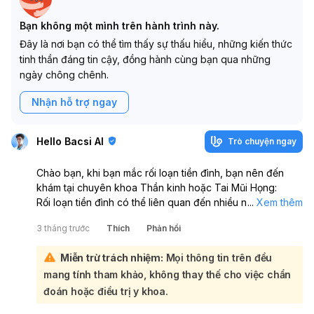
Bạn không một mình trên hành trình này.
Đây là nơi bạn có thể tìm thấy sự thấu hiểu, những kiến thức
tinh thần đáng tin cậy, đồng hành cùng bạn qua những
ngày chông chênh.
Nhận hỗ trợ ngay
Hello Bacsi AI
Trò chuyện ngay
Chào bạn, khi bạn mắc rối loạn tiền đình, bạn nên đến
khám tại chuyên khoa Thần kinh hoặc Tai Mũi Họng:
Rối loạn tiền đình có thể liên quan đến nhiều nguyên nhân
...
Xem thêm
khác nhau. Chuyên khoa Thần kinh sẽ giúp đánh giá các
3 tháng trước
Thích
Phản hồi
vấn đề liên quan đến hệ thần kinh trung ương và ngoại
biên, bao gồm cả hệ thống tiền đình. Trong khi đó,
Miễn trừ trách nhiệm:
Mọi thông tin trên đều
chuyên khoa Tai Mũi Họng sẽ tập trung vào các vấn đề
mang tính tham khảo, không thay thế cho việc chẩn
của tai trong, nơi chứa cơ quan tiền đình ngoại biên, là
một trong những nguyên nhân phổ biến gây ra rối loạn
đoán hoặc điều trị y khoa.
tiền đình. Việc thăm khám tại một trong hai chuyên khoa