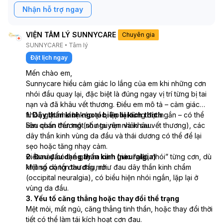
Nhận hỗ trợ ngay
VIỆN TÂM LÝ SUNNYCARE
Chuyên gia
SUNNYCARE
Tâm lý
Đặt lịch ngay
Mến chào em,
Sunnycare hiểu cảm giác lo lắng của em khi những cơn
nhói đầu quay lại, đặc biệt là đúng ngay vị trí từng bị tai
nạn và đã khâu vết thương. Điều em mô tả – cảm giác
nhói, giật như bị kéo tóc, lặp lại từng đợt ngắn – có thể
1. Dây thần kinh ngoại biên bị kích thích
liên quan đến một số nguyên nhân sau:
Sau chấn thương (như tai nạn và khâu vết thương), các
dây thần kinh vùng da đầu và thái dương có thể để lại
sẹo hoặc tăng nhạy cảm.
Điều này có thể gây ra cảm giác “giật, nhói” từng cơn, dù
2. Đau đầu dạng thần kinh (neuralgia)
không có tổn thương mới.
Một số dạng đau đầu, như đau dây thần kinh chẩm
(occipital neuralgia), có biểu hiện nhói ngắn, lặp lại ở
vùng da đầu.
3. Yếu tố căng thẳng hoặc thay đổi thể trạng
Mệt mỏi, mất ngủ, căng thẳng tinh thần, hoặc thay đổi thời
tiết có thể làm tái kích hoạt cơn đau.