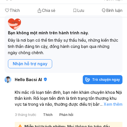
Thích
Chia sẻ
Lưu
Bình luận
Bạn không một mình trên hành trình này.
Đây là nơi bạn có thể tìm thấy sự thấu hiểu, những kiến thức
tinh thần đáng tin cậy, đồng hành cùng bạn qua những
ngày chông chênh.
Nhận hỗ trợ ngay
Hello Bacsi AI
Trò chuyện ngay
Khi mắc rối loạn tiền đình, bạn nên khám chuyên khoa Nội
thần kinh. Rối loạn tiền đình là tình trạng tổn thương khu
vực tai trong và não, thường được điều trị bằng thuốc, liệu
...
Xem thêm
pháp phục hồi chức năng và điều chỉnh lối sống:
3 tháng trước
Thích
Phản hồi
Ngoài ra, bạn cũng có thể tham khảo ý kiến của bác sĩ
chuyên khoa Tai Mũi Họng (Otolaryngology) vì bệnh lý
Miễn trừ trách nhiệm:
Mọi thông tin trên đều