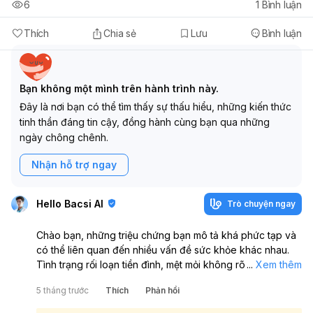
6
1
Bình luận
Thích
Chia sẻ
Lưu
Bình luận
Bạn không một mình trên hành trình này.
Đây là nơi bạn có thể tìm thấy sự thấu hiểu, những kiến thức
tinh thần đáng tin cậy, đồng hành cùng bạn qua những
ngày chông chênh.
Nhận hỗ trợ ngay
Hello Bacsi AI
Trò chuyện ngay
Chào bạn, những triệu chứng bạn mô tả khá phức tạp và
có thể liên quan đến nhiều vấn đề sức khỏe khác nhau.
Tình trạng rối loạn tiền đình, mệt mỏi không rõ nguyên
...
Xem thêm
nhân, cảm giác lâng lâng, cùng với các biểu hiện đặc biệt
5 tháng trước
Thích
Phản hồi
khi ngủ như tỉnh dậy không cử động được, khó thở (có
thể là dấu hiệu của ngưng thở khi ngủ hoặc liệt khi ngủ)