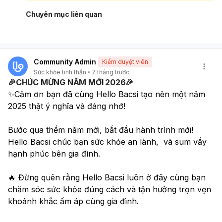
nhân thể chất và nếu cần, sẽ giới thiệu bạn đến chuyên
khoa phù hợp như thần kinh hoặc chuyên gia tâm lý để
Chuyên mục liên quan
được hỗ trợ về mặt tinh thần. Việc tìm kiếm sự giúp đỡ
chuyên nghiệp là rất quan trọng để bạn có thể hiểu rõ
hơn về tình trạng của mình và cải thiện sức khỏe. Chúc
bạn sớm khỏe mạnh.
Community Admin
Kiểm duyệt viên
Sức khỏe tinh thần
7 tháng trước
🎉CHÚC MỪNG NĂM MỚI 2026🎉
✨Cảm ơn bạn đã cùng Hello Bacsi tạo nên một năm 
2025 thật ý nghĩa và đáng nhớ!
Bước qua thềm năm mới, bắt đầu hành trình mới! 
Hello Bacsi chúc bạn sức khỏe an lành,  và sum vầy 
hạnh phúc bên gia đình.
🔥 Đừng quên rằng Hello Bacsi luôn ở đây cùng bạn 
chăm sóc sức khỏe đúng cách và tận hưởng trọn vẹn 
khoảnh khắc ấm áp cùng gia đình. 