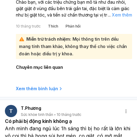
Chào bạn, với các triệu chứng bạn mô tả như đau nhói,
giật giật ở vùng đầu bên trái gần tai, đặc biệt là cảm giác
như bị giật tóc, và tiền sử chấn thương tại vị trí đó, tôi nghĩ
...
Xem thêm
nhiều đến khả năng bạn đang gặp phải tình trạng đau
10 tháng trước
Thích
Phản hồi
dây thần kinh hoặc tổn thương thần kinh ngoại biên tại
vùng đó:
Miễn trừ trách nhiệm:
Mọi thông tin trên đều
Đau dây thần kinh chẩm, hoặc các dây thần kinh khác ở
mang tính tham khảo, không thay thế cho việc chẩn
vùng da đầu, thường gây ra cảm giác đau nhói, rát, hoặc
như bị điện giật, giật tóc. Việc bạn từng bị chấn thương
đoán hoặc điều trị y khoa.
(tai nạn giao thông) ngay tại vị trí đau có thể là một yếu tố
kích hoạt hoặc làm trầm trọng thêm tình trạng này, dù
Chuyên mục liên quan
trước đó MRI không phát hiện bất thường. Các tổn thương
thần kinh nhỏ do chấn thương đôi khi không thể hiện rõ
trên hình ảnh MRI thông thường. Mặc dù bạn đã chụp X-
Xem thêm bình luận
quang và MRI trước đây không phát hiện bất thường,
nhưng với các triệu chứng tái phát và có liên quan đến
chấn thương, bạn nên đi khám lại với bác sĩ chuyên khoa
T.Phương
T
thần kinh. Bác sĩ sẽ thăm khám lâm sàng kỹ lưỡng, đánh
Sức khỏe tinh thần
10 tháng trước
giá lại tình trạng của bạn và có thể đề xuất các xét
Có phải bị động kinh không ạ
nghiệm chuyên sâu hơn nếu cần để xác định chính xác
Anh mình đang ngủ lúc 1h sáng thì bị ho rất là lớn khi 
nguyên nhân và đưa ra phương pháp điều trị phù hợp.
vô coi thì hả họng sùi bọt mép, co giật, có mở mắt 