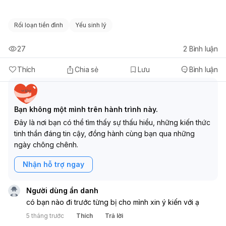
chẩn đoán chính xác nhất. Đừng ngần ngại đi khám
sớm để được tư vấn và điều trị kịp thời, giúp cải thiện
tình trạng sức khỏe của bạn.
Rối loạn tiền đình
Yếu sinh lý
27
2
Bình luận
Thích
Chia sẻ
Lưu
Bình luận
Bạn không một mình trên hành trình này.
Đây là nơi bạn có thể tìm thấy sự thấu hiểu, những kiến thức
tinh thần đáng tin cậy, đồng hành cùng bạn qua những
ngày chông chênh.
Nhận hỗ trợ ngay
Người dùng ẩn danh
có bạn nào đi trước từng bị cho mình xin ý kiến với ạ
5 tháng trước
Thích
Trả lời