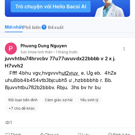
Mới nhất
Phổ biến
Đề xuất
Phuong Dung Nguyen
Sức khỏe tinh thần
1 tháng trước
juvvhtbu74hrvcbv 77u77uvuvdx22bbbb v 2 x j.
H7vvh2
   Ffff 4bhu vgv,hvgvvvh
ut2vjuv 
 e. Ưg eb.  4hZe 
uhuBbb4b454vtb3bjcubh5 ư ,hzbbbbhb r. Bb.        
Bjuvvhtbu782b2bbbv. Rbju.  3hs bv hr bu
Rối loạn tiền đình
Cảm giác sợ hãi
Yếu sinh lý
+
7 chủ đề khác
1
Thích
Chia sẻ
Lưu
Bình luận