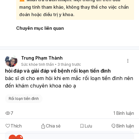
này liên quan trực tiếp đến tai trong. Việc thăm khám sớm
mang tính tham khảo, không thay thế cho việc chẩn
sẽ giúp bác sĩ chẩn đoán chính xác nguyên nhân và đưa
ra phác đồ điều trị hiệu quả nhất cho tình trạng của bạn.
đoán hoặc điều trị y khoa.
Chuyên mục liên quan
Trung Phạm Thành
Sức khỏe tinh thần
3 tháng trước
hỏi đáp và giải đáp về bệnh rối loạn tiền đình
bác sĩ ơi cho em hỏi khi em mắc rối loạn tiền đình nên 
đến khám chuyên khoa nào ạ
Rối loạn tiền đình
7
1
Bình luận
Thích
Chia sẻ
Lưu
Bình luận