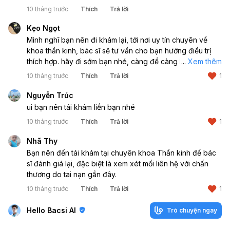
nhưng sau tai nạn lại có triệu chứng, nên tốt nhất bạn nên
10 tháng trước
Thích
Trả lời
đi tái khám để kiểm tra lại tình trạng thần kinh hoặc các
vấn đề liên quan đến vết thương cũ.
Kẹo Ngọt
Mình nghĩ bạn nên đi khám lại, tới nơi uy tín chuyên về
khoa thần kinh, bác sĩ sẽ tư vấn cho bạn hướng điều trị
thích hợp. hãy đi sớm bạn nhé, càng để càng lo lắng sẽ
...
Xem thêm
càng đau nè bạn.
10 tháng trước
Thích
Trả lời
1
Nguyễn Trúc
ui bạn nên tái khám liền bạn nhé
10 tháng trước
Thích
Trả lời
1
Nhã Thy
Bạn nên đến tái khám tại chuyên khoa Thần kinh để bác
sĩ đánh giá lại, đặc biệt là xem xét mối liên hệ với chấn
thương do tai nạn gần đây.
10 tháng trước
Thích
Trả lời
1
Hello Bacsi AI
Trò chuyện ngay