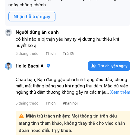
ngày chông chênh.
Nhận hỗ trợ ngay
Người dùng ẩn danh
có khi nào e bị thận yếu hay tỳ vị dương hư thiếu khí
huyết ko ạ
5 tháng trước
Thích
Trả lời
Hello Bacsi AI
Trò chuyện ngay
Chào bạn, Bạn đang gặp phải tình trạng đau đầu, chóng
mặt, mất thăng bằng sau khi ngừng thủ dâm. Mặc dù việc
ngừng thủ dâm thường không gây ra các triệu chứng thể
...
Xem thêm
chất trực tiếp như bạn mô tả, nhưng những biểu hiện này
5 tháng trước
Thích
Phản hồi
có thể liên quan đến căng thẳng tâm lý, áp lực hoặc các
vấn đề sức khỏe khác đang tiềm ẩn:
Miễn trừ trách nhiệm:
Mọi thông tin trên đều
Để xác định chính xác nguyên nhân và có hướng điều trị
mang tính tham khảo, không thay thế cho việc chẩn
phù hợp, bạn nên đến thăm khám bác sĩ đa khoa để được
kiểm tra tổng quát. Bác sĩ sẽ giúp bạn loại trừ các nguyên
đoán hoặc điều trị y khoa.