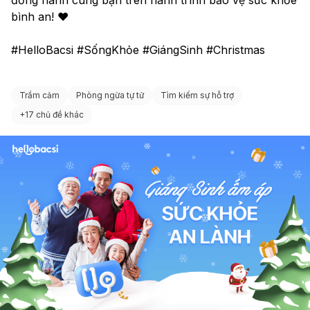
bình an! ❤️
#HelloBacsi #SốngKhỏe #GiángSinh #Christmas
Trầm cảm
Phòng ngừa tự tử
Tìm kiếm sự hỗ trợ
+
17 chủ đề khác