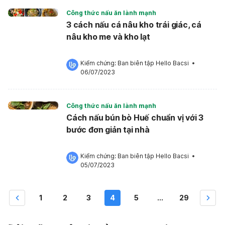
Công thức nấu ăn lành mạnh
3 cách nấu cá nâu kho trái giác, cá
nâu kho me và kho lạt
Kiểm chứng: 
Ban biên tập Hello Bacsi
 •
06/07/2023
Công thức nấu ăn lành mạnh
Cách nấu bún bò Huế chuẩn vị với 3
bước đơn giản tại nhà
Kiểm chứng: 
Ban biên tập Hello Bacsi
 •
05/07/2023
1
2
3
4
5
...
29