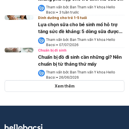
sữa
Tham vấn bởi: 
Ban Tham vấn Y khoa Hello 
Bacsi
•
3 tuần trước
Dinh dưỡng cho trẻ 1-5 tuổi
Lựa chọn sữa cho bé sinh mổ hỗ trợ
tăng sức đề kháng: 5 dòng sữa được
nhiều mẹ tin dùng
Tham vấn bởi: 
Ban Tham vấn Y khoa Hello 
Bacsi
•
07/07/2026
Chuẩn bị đi sinh
Chuẩn bị đồ đi sinh cần những gì? Nên
chuẩn bị từ tháng thứ mấy
Tham vấn bởi: 
Ban Tham vấn Y khoa Hello 
Bacsi
•
26/06/2026
Xem thêm