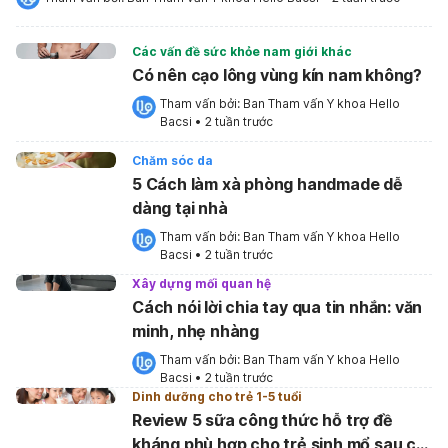
Các vấn đề sức khỏe nam giới khác
Có nên cạo lông vùng kín nam không?
Tham vấn bởi: 
Ban Tham vấn Y khoa Hello 
Bacsi
•
2 tuần trước
Chăm sóc da
5 Cách làm xà phòng handmade dễ
dàng tại nhà
Tham vấn bởi: 
Ban Tham vấn Y khoa Hello 
Bacsi
•
2 tuần trước
Xây dựng mối quan hệ
Cách nói lời chia tay qua tin nhắn: văn
minh, nhẹ nhàng
Tham vấn bởi: 
Ban Tham vấn Y khoa Hello 
Bacsi
•
2 tuần trước
Dinh dưỡng cho trẻ 1-5 tuổi
Review 5 sữa công thức hỗ trợ đề
kháng phù hợp cho trẻ sinh mổ sau cai