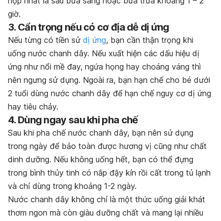
hợp nhất là sau bữa sáng hoặc bữa trưa khoảng 1 – 2
giờ.
3. Cẩn trọng nếu có cơ địa dễ dị ứng
Nếu từng có tiền sử
dị ứng
, bạn cần thận trọng khi
uống nước chanh dây. Nếu xuất hiện các dấu hiệu dị
ứng như nổi mề đay, ngứa họng hay choáng váng thì
nên ngưng sử dụng. Ngoài ra, bạn hạn chế cho bé dưới
2 tuổi dùng nước chanh dây để hạn chế nguy cơ dị ứng
hay tiêu chảy.
4. Dùng ngay sau khi pha chế
Sau khi pha chế nước chanh dây, bạn nên sử dụng
trong ngày để bảo toàn được hương vị cũng như chất
dinh dưỡng. Nếu không uống hết, bạn có thể đựng
trong bình thủy tinh có nắp đậy kín rồi cất trong tủ lạnh
và chỉ dùng trong khoảng 1-2 ngày.
Nước chanh dây không chỉ là một thức uống giải khát
thơm ngon mà còn giàu dưỡng chất và mang lại nhiều