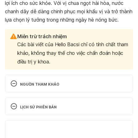
lợi ích cho sức khỏe. Với vị chua ngọt hài hòa, nước
chanh dây dễ dàng chinh phục mọi khẩu vị và trở thành
lựa chọn lý tưởng trong những ngày hè nóng bức.
Miễn trừ trách nhiệm
Các bài viết của Hello Bacsi chỉ có tính chất tham
khảo, không thay thế cho việc chẩn đoán hoặc
điều trị y khoa.
NGUỒN THAM KHẢO
Passion fruit, raw
LỊCH SỬ PHIÊN BẢN
https://www.nutritionvalue.org/Passion_fruit%2C_ra
w_63134010_nutritional_value.html?size=100+g 
Phiên bản hiện tại
Ngày truy cập 10/8/2025
27/08/2025