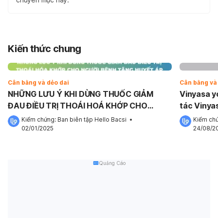
Kiến thức chung
Cân bằng và dẻo dai
Cân bằng và
NHỮNG LƯU Ý KHI DÙNG THUỐC GIẢM
Vinyasa y
ĐAU ĐIỀU TRỊ THOÁI HOÁ KHỚP CHO
tác Vinya
NGƯỜI BỆNH TĂNG HUYẾT ÁP
Kiểm chứng: 
Ban biên tập Hello Bacsi
 •
Kiểm chứ
02/01/2025
24/08/2
Quảng Cáo