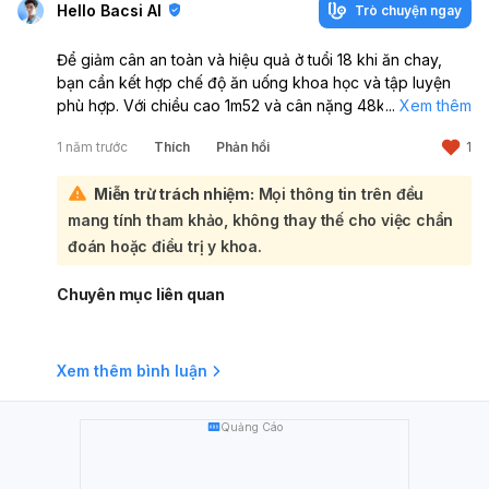
Hello Bacsi AI
Trò chuyện ngay
Để giảm cân an toàn và hiệu quả ở tuổi 18 khi ăn chay,
bạn cần kết hợp chế độ ăn uống khoa học và tập luyện
phù hợp. Với chiều cao 1m52 và cân nặng 48kg, bạn có
...
Xem thêm
thể giảm một chút cân để cơ thể săn chắc hơn:
1 năm trước
Thích
Phản hồi
1
Nguyên tắc chung:
Kiểm soát calo:
Tiêu thụ ít calo hơn lượng calo bạn
Miễn trừ trách nhiệm:
Mọi thông tin trên đều
đốt cháy.
mang tính tham khảo, không thay thế cho việc chẩn
Ưu tiên thực phẩm chay chất lượng cao:
Trái cây,
rau, ngũ cốc nguyên hạt, protein thực vật (đậu, đỗ, các
đoán hoặc điều trị y khoa.
loại hạt).
Hạn chế:
Thực phẩm chế biến sẵn, đồ ngọt, carbs tinh
Chuyên mục liên quan
chế (gạo trắng, bánh mì trắng).
Uống đủ nước:
1.5-2 lít mỗi ngày.
Tập thể dục đều đặn:
Đi bộ, chạy bộ, yoga, hoặc các
Xem thêm bình luận
bài tập cardio.
Gợi ý thực đơn chay giảm cân (tham
khảo):
Sáng:
Quảng Cáo
Cháo yến mạch với trái cây và các loại hạt.
Sinh tố rau xanh và trái cây.