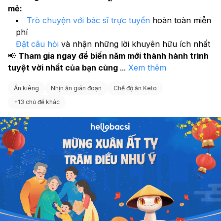
mẻ:
Trò chuyện với bác sĩ trực tuyến
 hoàn toàn miễn 
phí
Đặt câu hỏi
 và nhận những lời khuyên hữu ích nhất
📢 
Tham gia ngay để biến năm mới thành hành trình 
tuyệt vời nhất của bạn cùng 
...
Xem thêm
Ăn kiêng
Nhịn ăn gián đoạn
Chế độ ăn Keto
+
13 chủ đề khác