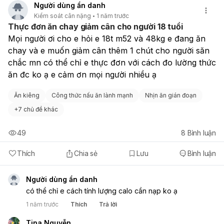
Người dùng ẩn danh
Kiểm soát cân nặng
1 năm trước
Thực đơn ăn chay giảm cân cho người 18 tuổi
Mọi người ơi cho e hỏi e 18t m52 và 48kg e đang ăn 
chay và e muốn giảm cân thêm 1 chút cho người săn 
chắc mn có thể chỉ e thực đơn với cách đo lường thức 
ăn đc ko ạ e cảm ơn mọi người nhiều ạ
Ăn kiêng
Công thức nấu ăn lành mạnh
Nhịn ăn gián đoạn
+
7 chủ đề khác
49
8
Bình luận
Thích
Chia sẻ
Lưu
Bình luận
Người dùng ẩn danh
có thể chỉ e cách tính lượng calo cần nạp ko ạ
1 năm trước
Thích
Trả lời
Tina Nguyễn