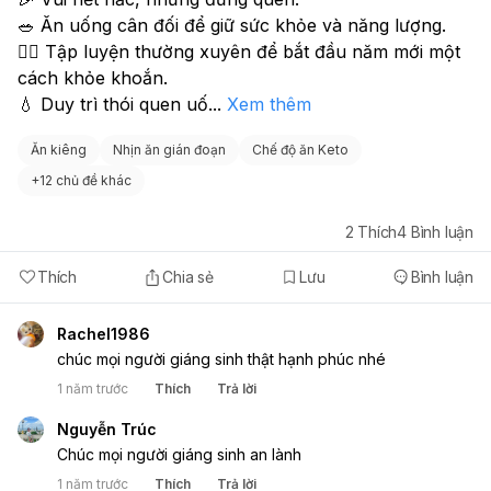
🥗 Ăn uống cân đối để giữ sức khỏe và năng lượng.
🏃‍♀️ Tập luyện thường xuyên để bắt đầu năm mới một 
cách khỏe khoắn.
💧 Duy trì thói quen uố
...
Xem thêm
Ăn kiêng
Nhịn ăn gián đoạn
Chế độ ăn Keto
+
12 chủ đề khác
2
Thích
4
Bình luận
Thích
Chia sẻ
Lưu
Bình luận
Rachel1986
chúc mọi người giáng sinh thật hạnh phúc nhé
1 năm trước
Thích
Trả lời
Nguyễn Trúc
Chúc mọi người giáng sinh an lành
1 năm trước
Thích
Trả lời