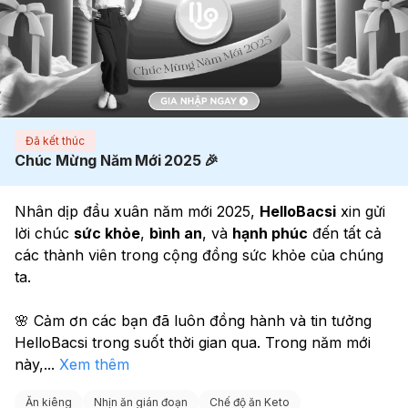
Đã kết thúc
Chúc Mừng Năm Mới 2025 🎉
Nhân dịp đầu xuân năm mới 2025, 
HelloBacsi
 xin gửi 
lời chúc 
sức khỏe
, 
bình an
, và 
hạnh phúc
 đến tất cả 
các thành viên trong cộng đồng sức khỏe của chúng 
ta. 
🌸 Cảm ơn các bạn đã luôn đồng hành và tin tưởng 
HelloBacsi trong suốt thời gian qua. Trong năm mới 
này,
...
Xem thêm
Ăn kiêng
Nhịn ăn gián đoạn
Chế độ ăn Keto