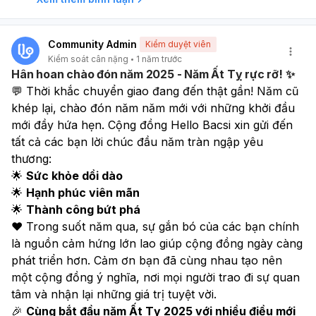
Community Admin
Kiểm duyệt viên
Kiểm soát cân nặng
1 năm trước
Hân hoan chào đón năm 2025 - Năm Ất Tỵ rực rỡ! ✨
💬 Thời khắc chuyển giao đang đến thật gần! Năm cũ 
khép lại, chào đón năm năm mới với những khởi đầu 
mới đầy hứa hẹn. Cộng đồng Hello Bacsi xin gửi đến 
tất cả các bạn lời chúc đầu năm tràn ngập yêu 
thương:
🌟 
Sức khỏe dồi dào
🌟 
Hạnh phúc viên mãn
🌟 
Thành công bứt phá
❤️ Trong suốt năm qua, sự gắn bó của các bạn chính 
là nguồn cảm hứng lớn lao giúp cộng đồng ngày càng 
phát triển hơn. Cảm ơn bạn đã cùng nhau tạo nên 
một cộng đồng ý nghĩa, nơi mọi người trao đi sự quan 
tâm và nhận lại những giá trị tuyệt vời.
🎉 
Cùng bắt đầu năm Ất Tỵ 2025 với nhiều điều mới 