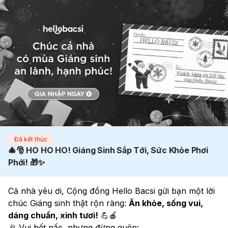
Đã kết thúc
🎄🎅 HO HO HO! Giáng Sinh Sắp Tới, Sức Khỏe Phơi
Phới! 🎁✨
Cả nhà yêu ơi, Cộng đồng Hello Bacsi gửi bạn một lời 
chúc Giáng sinh thật rộn ràng: 
Ăn khỏe, sống vui, 
dáng chuẩn, xinh tươi!
 💪🍎
🎉 Vui hết nấc, nhưng đừng quên: