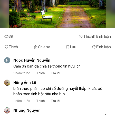
39
10
Thích
11
Bình luận
Thích
Chia sẻ
Lưu
Bình luận
Ngọc Huyền Nguyễn
Cảm ơn bạn đã chia sẻ thông tin hữu ích
1 năm trước
Thích
Trả lời
Hồng Ánh Lê
b ăn thực phẩm có chỉ số đường huyết thấp, k cắt bỏ
hoàn toàn tinh bột đâu nha b ơi
1 năm trước
Thích
Trả lời
Nhung Nguyen