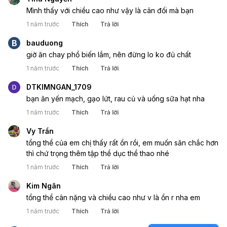
Mình thấy với chiều cao như vậy là cân đối mà bạn
1 năm trước
Thích
Trả lời
B
bauduong
giờ ăn chay phổ biến lắm, nên đừng lo ko đủ chất
1 năm trước
Thích
Trả lời
DTKIMNGAN_1709
bạn ăn yến mạch, gạo lứt, rau củ và uống sữa hạt nha
1 năm trước
Thích
Trả lời
Vy Trần
tổng thể của em chị thấy rất ổn rồi, em muốn săn chắc hơn
thì chứ trọng thêm tập thể dục thể thao nhé
1 năm trước
Thích
Trả lời
Kim Ngân
tổng thể cân nặng và chiều cao như v là ổn r nha em
1 năm trước
Thích
Trả lời