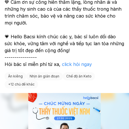
💙 Cảm ơn sự cống hiến thầm lặng, lòng nhân ái và 
Ngủ đủ giấc (9-10 tiếng/ngày) để hỗ trợ quá trình giảm
những hy sinh cao cả của các thầy thuốc trong hành 
cân và phát triển.
trình chăm sóc, bảo vệ và nâng cao sức khỏe cho 
mọi người.
💗 Hello Bacsi kính chúc các y, bác sĩ luôn dồi dào 
sức khỏe, vững tâm với nghề và tiếp tục lan tỏa những 
giá trị tốt đẹp đến cộng đồng!
----------------
Hỏi bác sĩ miễn phí từ xa, 
click hỏi ngay
Ăn kiêng
Nhịn ăn gián đoạn
Chế độ ăn Keto
+
12 chủ đề khác