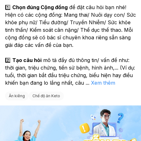
1️⃣ 
Chọn đúng Cộng đồng
 để đặt câu hỏi bạn nhé! 
Hiện có các cộng đồng: Mang thai/ Nuôi dạy con/ Sức 
khỏe phụ nữ/ Tiểu đường/ Truyền Nhiễm/ Sức khỏe 
tinh thần/ Kiểm soát cân nặng/ Thể dục thể thao. Mỗi 
cộng đồng sẽ có bác sĩ chuyên khoa riêng sẵn sàng 
giải đáp các vấn đề của bạn.
2️⃣ 
Tạo câu hỏi
 mô tả đầy đủ thông tin/ vấn đề như: 
thời gian, triệu chứng, tiền sử bệnh, hình ảnh,... (Ví dụ: 
tuổi, thời gian bắt đầu triệu chứng, biểu hiện hay điều 
khiến bạn đang lo lắng nhất, câu 
...
Xem thêm
Ăn kiêng
Chế độ ăn Keto