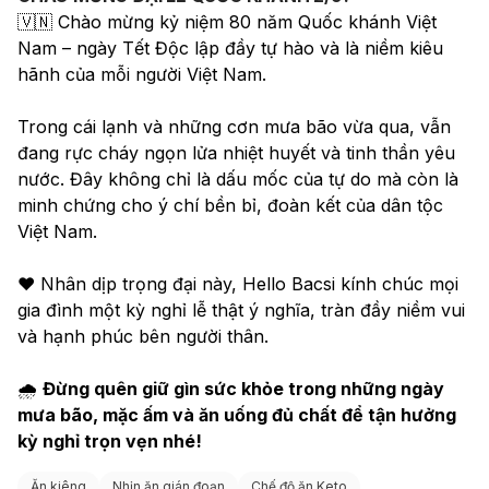
🇻🇳 Chào mừng kỷ niệm 80 năm Quốc khánh Việt 
Nam – ngày Tết Độc lập đầy tự hào và là niềm kiêu 
hãnh của mỗi người Việt Nam.
Trong cái lạnh và những cơn mưa bão vừa qua, vẫn 
đang rực cháy ngọn lửa nhiệt huyết và tinh thần yêu 
nước. Đây không chỉ là dấu mốc của tự do mà còn là 
minh chứng cho ý chí bền bỉ, đoàn kết của dân tộc 
Việt Nam.
❤️ Nhân dịp trọng đại này, Hello Bacsi kính chúc mọi 
gia đình một kỳ nghỉ lễ thật ý nghĩa, tràn đầy niềm vui 
và hạnh phúc bên người thân.
🌧 
Đừng quên giữ gìn sức khỏe trong những ngày 
mưa bão, mặc ấm và ăn uống đủ chất để tận hưởng 
kỳ nghỉ trọn vẹn nhé!
Ăn kiêng
Nhịn ăn gián đoạn
Chế độ ăn Keto