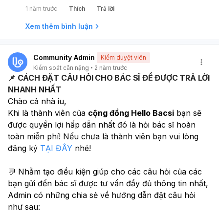
1 năm trước
Thích
Trả lời
Xem thêm bình luận
Community Admin
Kiểm duyệt viên
Kiểm soát cân nặng
2 năm trước
📌 CÁCH ĐẶT CÂU HỎI CHO BÁC SĨ ĐỂ ĐƯỢC TRẢ LỜI
NHANH NHẤT
Chào cả nhà iu, 
Khi là thành viên của 
cộng đồng Hello Bacsi
 bạn sẽ 
được quyền lợi hấp dẫn nhất đó là hỏi bác sĩ hoàn 
toàn miễn phí! Nếu chưa là thành viên bạn vui lòng 
đăng ký 
TẠI ĐÂY
 nhé! 
💬 Nhằm tạo điều kiện giúp cho các câu hỏi của các 
bạn gửi đến bác sĩ được tư vấn đầy đủ thông tin nhất, 
Admin có những chia sẻ về hướng dẫn đặt câu hỏi 
như sau: