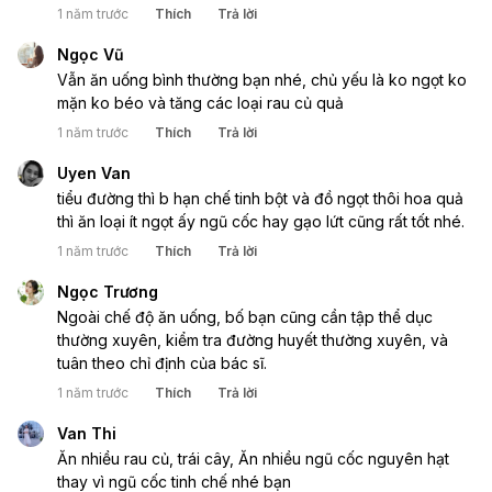
1 năm trước
Thích
Trả lời
Ngọc Vũ
Vẫn ăn uống bình thường bạn nhé, chủ yếu là ko ngọt ko
mặn ko béo và tăng các loại rau củ quả
1 năm trước
Thích
Trả lời
Uyen Van
tiểu đường thì b hạn chế tinh bột và đồ ngọt thôi hoa quả
thì ăn loại ít ngọt ấy ngũ cốc hay gạo lứt cũng rất tốt nhé.
1 năm trước
Thích
Trả lời
Ngọc Trương
Ngoài chế độ ăn uống, bố bạn cũng cần tập thể dục
thường xuyên, kiểm tra đường huyết thường xuyên, và
tuân theo chỉ định của bác sĩ.
1 năm trước
Thích
Trả lời
Van Thi
Ăn nhiều rau củ, trái cây, Ăn nhiều ngũ cốc nguyên hạt
thay vì ngũ cốc tinh chế nhé bạn