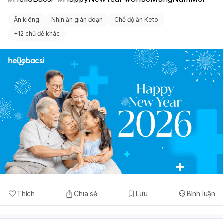
Ăn kiêng
Nhịn ăn gián đoạn
Chế độ ăn Keto
+
12 chủ đề khác
Thích
Chia sẻ
Lưu
Bình luận