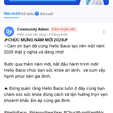
Mới nhất
Phổ biến
Đề xuất
Community Admin
Kiểm duyệt viên
Kiểm soát cân nặng
7 tháng trước
🎉CHÚC MỪNG NĂM MỚI 2026🎉
✨Cảm ơn bạn đã cùng Hello Bacsi tạo nên một năm 
2025 thật ý nghĩa và đáng nhớ!
Bước qua thềm năm mới, bắt đầu hành trình mới! 
Hello Bacsi chúc bạn sức khỏe an lành,  và sum vầy 
hạnh phúc bên gia đình.
🔥 Đừng quên rằng Hello Bacsi luôn ở đây cùng bạn 
chăm sóc sức khỏe đúng cách và tận hưởng trọn vẹn 
khoảnh khắc ấm áp cùng gia đình. 
#HelloBacsi  #HappyNewYear #ChucMungNamMoi 