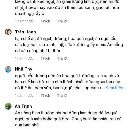
kiêng bánh kẹo ngọt, ăn giảm lượng tinh bột, nên ăn đồ
nhạt, ít béo thay vào đó ăn thêm rau xanh, gạo lứt, hoa
quả ít ngọt ấy b
1 năm trước
Thích
Trả lời
Trần Hoan
hạn chế ăn đồ ngọt, đường, hoa quả ngọt; ăn ngũ cốc,
các loại hạt, rau xanh, thịt, sữa k đường ấy mom. Ăn uống
cơ bản cũng như bt thôi
1 năm trước
Thích
Trả lời
Nhã Thy
người tiểu đường nên ăn hoa quả ít đường, rau xanh và
hạn chế tinh bột chia nhỏ thành nhiều bữa ngoài trái cây
có thể ăn thêm sữa, bánh ,ngũ cốc, súp dinh dưỡng
...
Xem thêm
chuyên biệt của người tiểu đường
1 năm trước
Thích
Trả lời
An Trịnh
Ăn uống bình thường nhưng đừng lạm dụng đồ ăn quá
ngọt, quá mặn hoặc quá béo. Chủ yếu là ăn nhiều rau củ
quả bạn nhé.