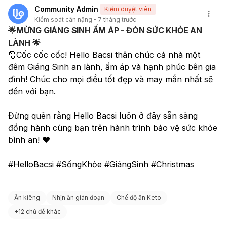
Community Admin
Kiểm duyệt viên
Kiểm soát cân nặng
7 tháng trước
🌟MỪNG GIÁNG SINH ẤM ÁP - ĐÓN SỨC KHỎE AN
LÀNH 🌟
🎅Cốc cốc cốc! Hello Bacsi thân chúc cả nhà một 
đêm Giáng Sinh an lành, ấm áp và hạnh phúc bên gia 
đình! Chúc cho mọi điều tốt đẹp và may mắn nhất sẽ 
đến với bạn.
Đừng quên rằng Hello Bacsi luôn ở đây sẵn sàng 
đồng hành cùng bạn trên hành trình bảo vệ sức khỏe 
bình an! ❤️
#HelloBacsi #SốngKhỏe #GiángSinh #Christmas
Ăn kiêng
Nhịn ăn gián đoạn
Chế độ ăn Keto
+
12 chủ đề khác